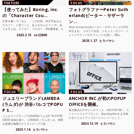
FEATURE
FOCUS
【使ってみた】Boring, inc.
フォトグラファーPeter Suth
の「Character Cou...
erland(ピーター・サザーラ
ン...
文章を書いていると、「この文章、何文字あるん
だろう？」と思うこと、ありませんか？ いや、あ
Peter Sutherland(ピーター・サザーランド) 1976
りますよね。ライター、ブロガー、SNS運用者、エ
年生まれ。 コロラド在住。ドキュメンタリー・フ
ンジニア、学生...
2025.2.13
sn22000
ォトグラフィーのテクニックを使い、隠れ...
2025.1.27
ヒラバヤシ
FOCUS
FOCUS
ジュエリーブランドLAMBDA
ANCHOR INC.が初のPOPUP
(ラムダ)が 渋谷パルコでPOPU
OFFICEを開催。
P S...
東京拠点のデザインオフィス、ANCHOR INC.。 ス
トリートウェアブランド、BlackEyePatch を手掛
ジュエリーブランド“LAMBDA( ラムダ))” “PLAYFRE
けるクリエイティブエージェンシーとして...
EDOM 自由を遊べ。 LAMBDA（ラムダ）は、有限
2024.12.19
ヒラバヤシ
な資源を無限のクリエイティブで追...
2025.1.16
ヒラバヤシ