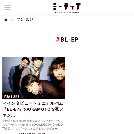
TAG : BL-EP
#
BL-EP
FEATURE
＜インタビュー＞ミニアルバム
『BL-EP』のOKAMOTO'S流フ
ァン...
その若さに似合わぬ音楽マニアっぷりでハイセン
スな“本物”をぶつけ続けるOKAMOTO'Sが"OKAMO
TO'S流ファンク"をとことん語るインタビュー。