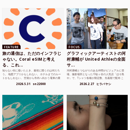
FEATURE
FOCUS
旅の通信は、ただのインフラじ
グラフィックアーティストの河
ゃない。Coral eSIMと考え
村康輔が United Athleの全面
る、これ...
サ...
知らない街に着いたとき、最初に開くのは何だろ
河村康輔とつながりのある仲間がビジュアルに登
う。 地図アプリかもしれない。 ホテルまでのルー
場。撮影場所となった千駄ヶ谷の人気店「ほそ島
トかもしれない。 空港から市内へ向かう電車の乗
や」で、Tシャツ各種が限定数、先着順で配布 こ
り方かもしれな...
れまでUnited...
2026.5.31
sn22000
2026.2.27
ヒラバヤシ