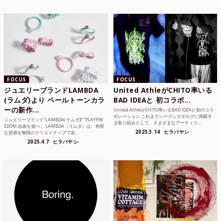
FOCUS
FOCUS
ジュエリーブランドLAMBDA
United AthleがCHITO率いる
(ラムダ)より ペールトーンカラ
BAD IDEAと 初コラボ...
ーの新作...
United AthleがCHITO率いるBAD IDEAと初のコラ
ボレーション これまでシーズンカタログに掲載す
ジュエリーブランド“LAMBDA( ラムダ))” “PLAYFRE
る取り組みとして、さまざまなアーティス...
EDOM 自由を遊べ。 LAMBDA（ラムダ）は、有限
2025.3.14
ヒラバヤシ
な資源を無限のクリエイティブで追...
2025.4.7
ヒラバヤシ