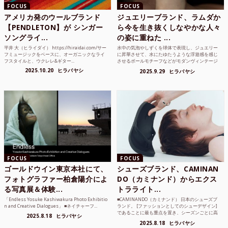
FOCUS
FOCUS
アメリカ発のウールブランド
ジュエリーブランド、ラムダか
【PENDLETON】が シンガー
ら今を生き抜くしなやかな人々
ソングライ...
の姿に重ねた ...
平井 大（ヒライダイ） https://hiraidai.com/サー
水中の気泡やしずくを球体で表現し、ジュエリー
フミュージックをベースに、オーガニックなライ
に昇華させて、水にたゆたうような浮遊感を感じ
フスタイルと、ウクレレ&ギター...
させるボールモチーフなどがモダンヴィンテージ
のような雰囲気も感じ...
2025.10.20
ヒラバヤシ
2025.9.29
ヒラバヤシ
FOCUS
FOCUS
ゴールドウイン東京本社にて、
シューズブランド、CAMINAN
フォトグラファー柏倉陽介によ
DO（カミナンド）からエクス
る写真展＆体験...
トラライト...
「Endless Yosuke Kashiwakura Photo Exhibitio
■CAMINANDO（カミナンド） 日本のシューズブ
n and Creative Dialogues」 ■ネイチャーフ...
ランド。 [ファッションとしてのシューデザイン]
であることに最も重点を置き、シーズンごとに高
2025.8.18
ヒラバヤシ
品質な素...
2025.8.18
ヒラバヤシ