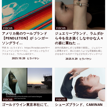
FOCUS
FOCUS
アメリカ発のウールブランド
ジュエリーブランド、ラムダか
【PENDLETON】が シンガー
ら今を生き抜くしなやかな人々
ソングライ...
の姿に重ねた ...
平井 大（ヒライダイ） https://hiraidai.com/サー
水中の気泡やしずくを球体で表現し、ジュエリー
フミュージックをベースに、オーガニックなライ
に昇華させて、水にたゆたうような浮遊感を感じ
フスタイルと、ウクレレ&ギター...
させるボールモチーフなどがモダンヴィンテージ
のような雰囲気も感じ...
2025.10.20
ヒラバヤシ
2025.9.29
ヒラバヤシ
FOCUS
FOCUS
ゴールドウイン東京本社にて、
シューズブランド、CAMINAN