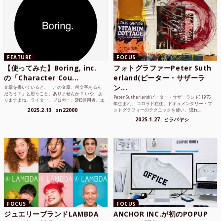
FEATURE
FOCUS
【使ってみた】Boring, inc.
フォトグラファーPeter Suth
の「Character Cou...
erland(ピーター・サザーラ
ン...
文章を書いていると、「この文章、何文字あるん
だろう？」と思うこと、ありませんか？ いや、あ
Peter Sutherland(ピーター・サザーランド) 1976
りますよね。ライター、ブロガー、SNS運用者、エ
年生まれ。 コロラド在住。ドキュメンタリー・フ
ンジニア、学生...
2025.2.13
sn22000
ォトグラフィーのテクニックを使い、隠れ...
2025.1.27
ヒラバヤシ
FOCUS
FOCUS
ジュエリーブランドLAMBDA
ANCHOR INC.が初のPOPUP