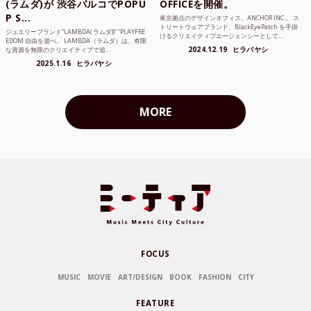
(ラムダ)が 渋谷パルコでPOPU
OFFICEを開催。
P S...
東京拠点のデザインオフィス、ANCHOR INC.。 ス
トリートウェアブランド、BlackEyePatch を手掛
ジュエリーブランド“LAMBDA( ラムダ))” “PLAYFRE
けるクリエイティブエージェンシーとして...
EDOM 自由を遊べ。 LAMBDA（ラムダ）は、有限
2024.12.19
ヒラバヤシ
な資源を無限のクリエイティブで追...
2025.1.16
ヒラバヤシ
MORE
FOCUS
MUSIC
MOVIE
ART/DESIGN
BOOK
FASHION
CITY
FEATURE