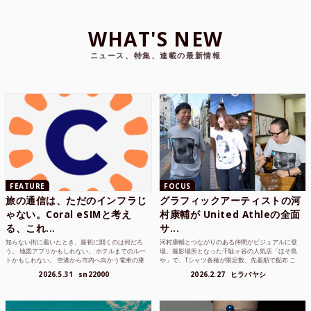
WHAT'S NEW
ニュース、特集、連載の最新情報
FEATURE
FOCUS
旅の通信は、ただのインフラじ
グラフィックアーティストの河
ゃない。Coral eSIMと考え
村康輔が United Athleの全面
る、これ...
サ...
知らない街に着いたとき、最初に開くのは何だろ
河村康輔とつながりのある仲間がビジュアルに登
う。 地図アプリかもしれない。 ホテルまでのルー
場。撮影場所となった千駄ヶ谷の人気店「ほそ島
トかもしれない。 空港から市内へ向かう電車の乗
や」で、Tシャツ各種が限定数、先着順で配布 こ
り方かもしれな...
れまでUnited...
2026.5.31
sn22000
2026.2.27
ヒラバヤシ