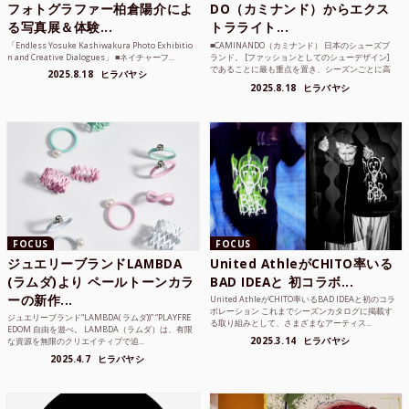
フォトグラファー柏倉陽介によ
DO（カミナンド）からエクス
る写真展＆体験...
トラライト...
「Endless Yosuke Kashiwakura Photo Exhibitio
■CAMINANDO（カミナンド） 日本のシューズブ
n and Creative Dialogues」 ■ネイチャーフ...
ランド。 [ファッションとしてのシューデザイン]
であることに最も重点を置き、シーズンごとに高
2025.8.18
ヒラバヤシ
品質な素...
2025.8.18
ヒラバヤシ
FOCUS
FOCUS
ジュエリーブランドLAMBDA
United AthleがCHITO率いる
(ラムダ)より ペールトーンカラ
BAD IDEAと 初コラボ...
ーの新作...
United AthleがCHITO率いるBAD IDEAと初のコラ
ボレーション これまでシーズンカタログに掲載す
ジュエリーブランド“LAMBDA( ラムダ))” “PLAYFRE
る取り組みとして、さまざまなアーティス...
EDOM 自由を遊べ。 LAMBDA（ラムダ）は、有限
2025.3.14
ヒラバヤシ
な資源を無限のクリエイティブで追...
2025.4.7
ヒラバヤシ