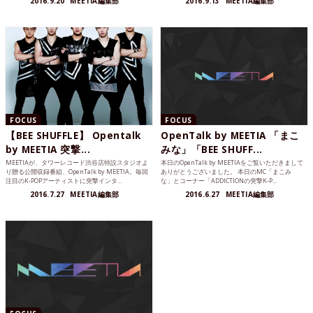
2016.9.20
MEETIA編集部
2016.9.13
MEETIA編集部
FOCUS
FOCUS
【BEE SHUFFLE】 Opentalk
OpenTalk by MEETIA 「まこ
by MEETIA 突撃...
みな」「BEE SHUFF...
MEETIAが、タワーレコード渋谷店特設スタジオよ
本日のOpenTalk by MEETIAをご覧いただきまして
り贈る公開収録番組、OpenTalk by MEETIA。毎回
ありがとうございました。 本日のMC「まこみ
注目のK-POPアーティストに突撃インタ...
な」とコーナー「ADDICTIONの突撃K-P...
2016.7.27
MEETIA編集部
2016.6.27
MEETIA編集部