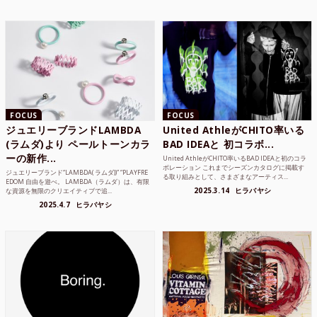
FOCUS
FOCUS
ジュエリーブランドLAMBDA
United AthleがCHITO率いる
(ラムダ)より ペールトーンカラ
BAD IDEAと 初コラボ...
ーの新作...
United AthleがCHITO率いるBAD IDEAと初のコラ
ボレーション これまでシーズンカタログに掲載す
ジュエリーブランド“LAMBDA( ラムダ))” “PLAYFRE
る取り組みとして、さまざまなアーティス...
EDOM 自由を遊べ。 LAMBDA（ラムダ）は、有限
2025.3.14
ヒラバヤシ
な資源を無限のクリエイティブで追...
2025.4.7
ヒラバヤシ