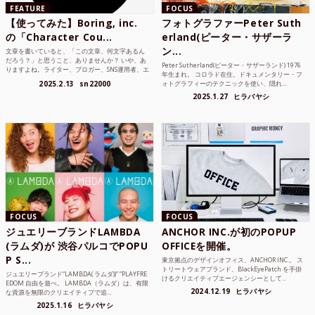
FEATURE
FOCUS
【使ってみた】Boring, inc.
フォトグラファーPeter Suth
の「Character Cou...
erland(ピーター・サザーラ
ン...
文章を書いていると、「この文章、何文字あるん
だろう？」と思うこと、ありませんか？ いや、あ
Peter Sutherland(ピーター・サザーランド) 1976
りますよね。ライター、ブロガー、SNS運用者、エ
年生まれ。 コロラド在住。ドキュメンタリー・フ
ンジニア、学生...
2025.2.13
sn22000
ォトグラフィーのテクニックを使い、隠れ...
2025.1.27
ヒラバヤシ
FOCUS
FOCUS
ジュエリーブランドLAMBDA
ANCHOR INC.が初のPOPUP
(ラムダ)が 渋谷パルコでPOPU
OFFICEを開催。
P S...
東京拠点のデザインオフィス、ANCHOR INC.。 ス
トリートウェアブランド、BlackEyePatch を手掛
ジュエリーブランド“LAMBDA( ラムダ))” “PLAYFRE
けるクリエイティブエージェンシーとして...
EDOM 自由を遊べ。 LAMBDA（ラムダ）は、有限
2024.12.19
ヒラバヤシ
な資源を無限のクリエイティブで追...
2025.1.16
ヒラバヤシ