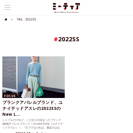
TAG : 2022SS
#
2022SS
FOCUS
ブランクアパレルブランド、ユ
ナイテッドアスレの2022SSの
New L...
シンプルだけれど、こだわりの詰まったブランク
(無地)アパレルブランド＜United Athle（ユナイテ
ッドアスレ）＞。 “タフでなければ、製品ではな
い...