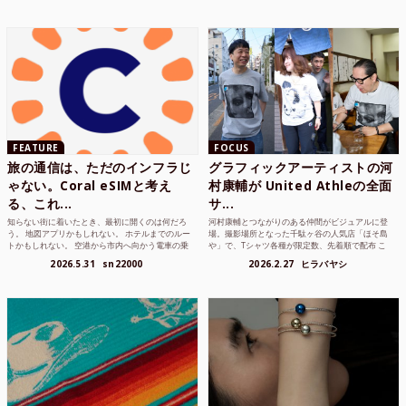
FEATURE
FOCUS
旅の通信は、ただのインフラじ
グラフィックアーティストの河
ゃない。Coral eSIMと考え
村康輔が United Athleの全面
る、これ...
サ...
知らない街に着いたとき、最初に開くのは何だろ
河村康輔とつながりのある仲間がビジュアルに登
う。 地図アプリかもしれない。 ホテルまでのルー
場。撮影場所となった千駄ヶ谷の人気店「ほそ島
トかもしれない。 空港から市内へ向かう電車の乗
や」で、Tシャツ各種が限定数、先着順で配布 こ
り方かもしれな...
れまでUnited...
2026.5.31
sn22000
2026.2.27
ヒラバヤシ