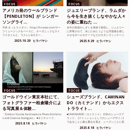
FOCUS
FOCUS
アメリカ発のウールブランド
ジュエリーブランド、ラムダか
【PENDLETON】が シンガー
ら今を生き抜くしなやかな人々
ソングライ...
の姿に重ねた ...
平井 大（ヒライダイ） https://hiraidai.com/サー
水中の気泡やしずくを球体で表現し、ジュエリー
フミュージックをベースに、オーガニックなライ
に昇華させて、水にたゆたうような浮遊感を感じ
フスタイルと、ウクレレ&ギター...
させるボールモチーフなどがモダンヴィンテージ
のような雰囲気も感じ...
2025.10.20
ヒラバヤシ
2025.9.29
ヒラバヤシ
FOCUS
FOCUS
ゴールドウイン東京本社にて、
シューズブランド、CAMINAN
フォトグラファー柏倉陽介によ
DO（カミナンド）からエクス
る写真展＆体験...
トラライト...
「Endless Yosuke Kashiwakura Photo Exhibitio
■CAMINANDO（カミナンド） 日本のシューズブ
n and Creative Dialogues」 ■ネイチャーフ...
ランド。 [ファッションとしてのシューデザイン]
であることに最も重点を置き、シーズンごとに高
2025.8.18
ヒラバヤシ
品質な素...
2025.8.18
ヒラバヤシ