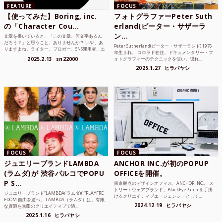
FEATURE
FOCUS
【使ってみた】Boring, inc.
フォトグラファーPeter Suth
の「Character Cou...
erland(ピーター・サザーラ
ン...
文章を書いていると、「この文章、何文字あるん
だろう？」と思うこと、ありませんか？ いや、あ
Peter Sutherland(ピーター・サザーランド) 1976
りますよね。ライター、ブロガー、SNS運用者、エ
年生まれ。 コロラド在住。ドキュメンタリー・フ
ンジニア、学生...
2025.2.13
sn22000
ォトグラフィーのテクニックを使い、隠れ...
2025.1.27
ヒラバヤシ
FOCUS
FOCUS
ジュエリーブランドLAMBDA
ANCHOR INC.が初のPOPUP
(ラムダ)が 渋谷パルコでPOPU
OFFICEを開催。
P S...
東京拠点のデザインオフィス、ANCHOR INC.。 ス
トリートウェアブランド、BlackEyePatch を手掛
ジュエリーブランド“LAMBDA( ラムダ))” “PLAYFRE
けるクリエイティブエージェンシーとして...
EDOM 自由を遊べ。 LAMBDA（ラムダ）は、有限
2024.12.19
ヒラバヤシ
な資源を無限のクリエイティブで追...
2025.1.16
ヒラバヤシ