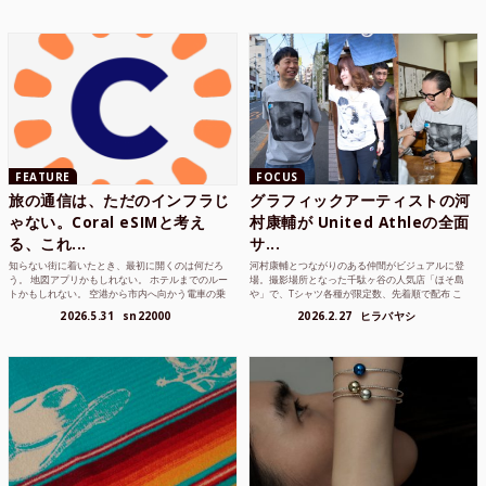
FEATURE
FOCUS
旅の通信は、ただのインフラじ
グラフィックアーティストの河
ゃない。Coral eSIMと考え
村康輔が United Athleの全面
る、これ...
サ...
知らない街に着いたとき、最初に開くのは何だろ
河村康輔とつながりのある仲間がビジュアルに登
う。 地図アプリかもしれない。 ホテルまでのルー
場。撮影場所となった千駄ヶ谷の人気店「ほそ島
トかもしれない。 空港から市内へ向かう電車の乗
や」で、Tシャツ各種が限定数、先着順で配布 こ
り方かもしれな...
れまでUnited...
2026.5.31
sn22000
2026.2.27
ヒラバヤシ