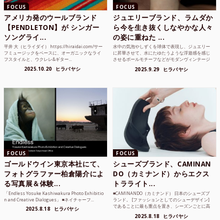
FOCUS
FOCUS
アメリカ発のウールブランド
ジュエリーブランド、ラムダか
【PENDLETON】が シンガー
ら今を生き抜くしなやかな人々
ソングライ...
の姿に重ねた ...
平井 大（ヒライダイ） https://hiraidai.com/サー
水中の気泡やしずくを球体で表現し、ジュエリー
フミュージックをベースに、オーガニックなライ
に昇華させて、水にたゆたうような浮遊感を感じ
フスタイルと、ウクレレ&ギター...
させるボールモチーフなどがモダンヴィンテージ
のような雰囲気も感じ...
2025.10.20
ヒラバヤシ
2025.9.29
ヒラバヤシ
FOCUS
FOCUS
ゴールドウイン東京本社にて、
シューズブランド、CAMINAN
フォトグラファー柏倉陽介によ
DO（カミナンド）からエクス
る写真展＆体験...
トラライト...
「Endless Yosuke Kashiwakura Photo Exhibitio
■CAMINANDO（カミナンド） 日本のシューズブ
n and Creative Dialogues」 ■ネイチャーフ...
ランド。 [ファッションとしてのシューデザイン]
であることに最も重点を置き、シーズンごとに高
2025.8.18
ヒラバヤシ
品質な素...
2025.8.18
ヒラバヤシ