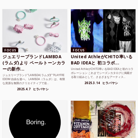
FOCUS
FOCUS
ジュエリーブランドLAMBDA
United AthleがCHITO率いる
(ラムダ)より ペールトーンカラ
BAD IDEAと 初コラボ...
ーの新作...
United AthleがCHITO率いるBAD IDEAと初のコラ
ボレーション これまでシーズンカタログに掲載す
ジュエリーブランド“LAMBDA( ラムダ))” “PLAYFRE
る取り組みとして、さまざまなアーティス...
EDOM 自由を遊べ。 LAMBDA（ラムダ）は、有限
2025.3.14
ヒラバヤシ
な資源を無限のクリエイティブで追...
2025.4.7
ヒラバヤシ