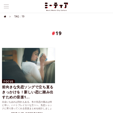
TAG : 19
#
19
FOCUS
前向きな失恋ソングで立ち直る
きっかけを！新しい恋に踏み出
すための音楽1...
出会いもあれば別れもある。冬の失恋の痛みは特
に辛い。ハートブレイカーな方々へ、失恋ショッ
クに寄り添ってくれる音楽まとめを紹介しましょ
う。