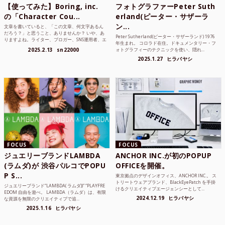
【使ってみた】Boring, inc.
フォトグラファーPeter Suth
の「Character Cou...
erland(ピーター・サザーラ
ン...
文章を書いていると、「この文章、何文字あるん
だろう？」と思うこと、ありませんか？ いや、あ
Peter Sutherland(ピーター・サザーランド) 1976
りますよね。ライター、ブロガー、SNS運用者、エ
年生まれ。 コロラド在住。ドキュメンタリー・フ
ンジニア、学生...
2025.2.13
sn22000
ォトグラフィーのテクニックを使い、隠れ...
2025.1.27
ヒラバヤシ
FOCUS
FOCUS
ジュエリーブランドLAMBDA
ANCHOR INC.が初のPOPUP
(ラムダ)が 渋谷パルコでPOPU
OFFICEを開催。
P S...
東京拠点のデザインオフィス、ANCHOR INC.。 ス
トリートウェアブランド、BlackEyePatch を手掛
ジュエリーブランド“LAMBDA( ラムダ))” “PLAYFRE
けるクリエイティブエージェンシーとして...
EDOM 自由を遊べ。 LAMBDA（ラムダ）は、有限
2024.12.19
ヒラバヤシ
な資源を無限のクリエイティブで追...
2025.1.16
ヒラバヤシ