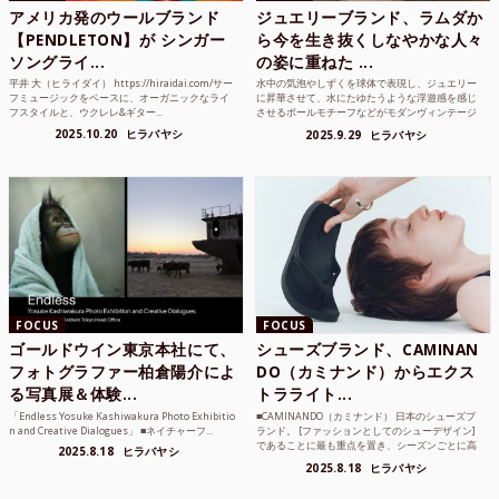
アメリカ発のウールブランド
ジュエリーブランド、ラムダか
【PENDLETON】が シンガー
ら今を生き抜くしなやかな人々
ソングライ...
の姿に重ねた ...
平井 大（ヒライダイ） https://hiraidai.com/サー
水中の気泡やしずくを球体で表現し、ジュエリー
フミュージックをベースに、オーガニックなライ
に昇華させて、水にたゆたうような浮遊感を感じ
フスタイルと、ウクレレ&ギター...
させるボールモチーフなどがモダンヴィンテージ
のような雰囲気も感じ...
2025.10.20
ヒラバヤシ
2025.9.29
ヒラバヤシ
FOCUS
FOCUS
ゴールドウイン東京本社にて、
シューズブランド、CAMINAN
フォトグラファー柏倉陽介によ
DO（カミナンド）からエクス
る写真展＆体験...
トラライト...
「Endless Yosuke Kashiwakura Photo Exhibitio
■CAMINANDO（カミナンド） 日本のシューズブ
n and Creative Dialogues」 ■ネイチャーフ...
ランド。 [ファッションとしてのシューデザイン]
であることに最も重点を置き、シーズンごとに高
2025.8.18
ヒラバヤシ
品質な素...
2025.8.18
ヒラバヤシ