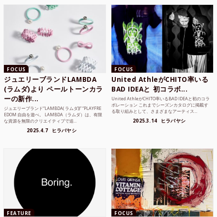
FOCUS
FOCUS
ジュエリーブランドLAMBDA
United AthleがCHITO率いる
(ラムダ)より ペールトーンカラ
BAD IDEAと 初コラボ...
ーの新作...
United AthleがCHITO率いるBAD IDEAと初のコラ
ボレーション これまでシーズンカタログに掲載す
ジュエリーブランド“LAMBDA( ラムダ))” “PLAYFRE
る取り組みとして、さまざまなアーティス...
EDOM 自由を遊べ。 LAMBDA（ラムダ）は、有限
2025.3.14
ヒラバヤシ
な資源を無限のクリエイティブで追...
2025.4.7
ヒラバヤシ
FEATURE
FOCUS