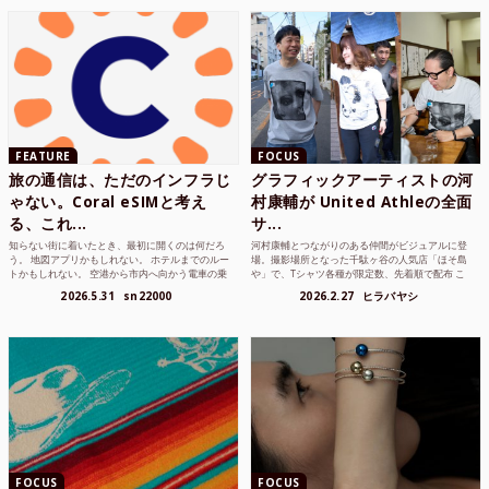
FEATURE
FOCUS
旅の通信は、ただのインフラじ
グラフィックアーティストの河
ゃない。Coral eSIMと考え
村康輔が United Athleの全面
る、これ...
サ...
知らない街に着いたとき、最初に開くのは何だろ
河村康輔とつながりのある仲間がビジュアルに登
う。 地図アプリかもしれない。 ホテルまでのルー
場。撮影場所となった千駄ヶ谷の人気店「ほそ島
トかもしれない。 空港から市内へ向かう電車の乗
や」で、Tシャツ各種が限定数、先着順で配布 こ
り方かもしれな...
れまでUnited...
2026.5.31
sn22000
2026.2.27
ヒラバヤシ
FOCUS
FOCUS