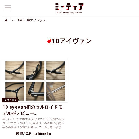
TAG : 10アイヴァン
#
10アイヴァン
FOCUS
10 eyevan初のセルロイドモ
デルがデビュー。
美しいパーツで構成された10アイヴァン初のセル
ロイドモデル “美しい”と表現される道具には使い
手を高揚させる魅力が備わっていると思います
が、EYEVAN...
2019.12.9
t.shimada