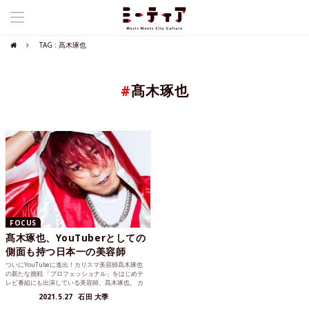
TAG : 髙木琢也
#
髙木琢也
FOCUS
髙木琢也、YouTuberとしての
側面も持つ日本一の美容師
ついにYouTubeに進出！カリスマ美容師髙木琢也
の新たな挑戦 「プロフェッショナル」をはじめテ
レビ番組にも出演している美容師、髙木琢也。 カ
ット料金が...
2021.5.27
石田 大季