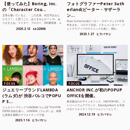
【使ってみた】Boring, inc.
フォトグラファーPeter Suth
の「Character Cou...
erland(ピーター・サザーラ
ン...
文章を書いていると、「この文章、何文字あるん
だろう？」と思うこと、ありませんか？ いや、あ
Peter Sutherland(ピーター・サザーランド) 1976
りますよね。ライター、ブロガー、SNS運用者、エ
年生まれ。 コロラド在住。ドキュメンタリー・フ
ンジニア、学生...
2025.2.13
sn22000
ォトグラフィーのテクニックを使い、隠れ...
2025.1.27
ヒラバヤシ
FOCUS
FOCUS
ジュエリーブランドLAMBDA
ANCHOR INC.が初のPOPUP
(ラムダ)が 渋谷パルコでPOPU
OFFICEを開催。
P S...
東京拠点のデザインオフィス、ANCHOR INC.。 ス
トリートウェアブランド、BlackEyePatch を手掛
ジュエリーブランド“LAMBDA( ラムダ))” “PLAYFRE
けるクリエイティブエージェンシーとして...
EDOM 自由を遊べ。 LAMBDA（ラムダ）は、有限
2024.12.19
ヒラバヤシ
な資源を無限のクリエイティブで追...
2025.1.16
ヒラバヤシ