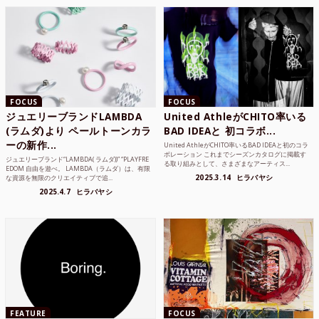
FOCUS
FOCUS
ジュエリーブランドLAMBDA
United AthleがCHITO率いる
(ラムダ)より ペールトーンカラ
BAD IDEAと 初コラボ...
ーの新作...
United AthleがCHITO率いるBAD IDEAと初のコラ
ボレーション これまでシーズンカタログに掲載す
ジュエリーブランド“LAMBDA( ラムダ))” “PLAYFRE
る取り組みとして、さまざまなアーティス...
EDOM 自由を遊べ。 LAMBDA（ラムダ）は、有限
2025.3.14
ヒラバヤシ
な資源を無限のクリエイティブで追...
2025.4.7
ヒラバヤシ
FEATURE
FOCUS