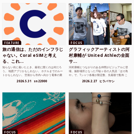
FEATURE
FOCUS
旅の通信は、ただのインフラじ
グラフィックアーティストの河
ゃない。Coral eSIMと考え
村康輔が United Athleの全面
る、これ...
サ...
知らない街に着いたとき、最初に開くのは何だろ
河村康輔とつながりのある仲間がビジュアルに登
う。 地図アプリかもしれない。 ホテルまでのルー
場。撮影場所となった千駄ヶ谷の人気店「ほそ島
トかもしれない。 空港から市内へ向かう電車の乗
や」で、Tシャツ各種が限定数、先着順で配布 こ
り方かもしれな...
れまでUnited...
2026.5.31
sn22000
2026.2.27
ヒラバヤシ
FOCUS
FOCUS