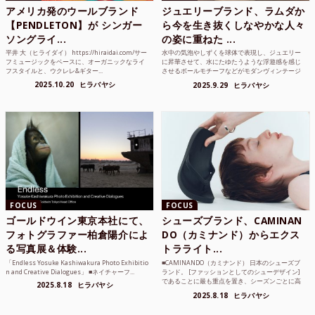
アメリカ発のウールブランド
ジュエリーブランド、ラムダか
【PENDLETON】が シンガー
ら今を生き抜くしなやかな人々
ソングライ...
の姿に重ねた ...
平井 大（ヒライダイ） https://hiraidai.com/サー
水中の気泡やしずくを球体で表現し、ジュエリー
フミュージックをベースに、オーガニックなライ
に昇華させて、水にたゆたうような浮遊感を感じ
フスタイルと、ウクレレ&ギター...
させるボールモチーフなどがモダンヴィンテージ
のような雰囲気も感じ...
2025.10.20
ヒラバヤシ
2025.9.29
ヒラバヤシ
FOCUS
FOCUS
ゴールドウイン東京本社にて、
シューズブランド、CAMINAN
フォトグラファー柏倉陽介によ
DO（カミナンド）からエクス
る写真展＆体験...
トラライト...
「Endless Yosuke Kashiwakura Photo Exhibitio
■CAMINANDO（カミナンド） 日本のシューズブ
n and Creative Dialogues」 ■ネイチャーフ...
ランド。 [ファッションとしてのシューデザイン]
であることに最も重点を置き、シーズンごとに高
2025.8.18
ヒラバヤシ
品質な素...
2025.8.18
ヒラバヤシ