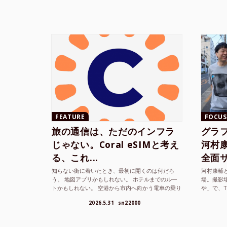
FEATURE
FOCUS
旅の通信は、ただのインフラ
グラ
じゃない。Coral eSIMと考え
河村康輔
る、これ...
全面サ.
知らない街に着いたとき、最初に開くのは何だろ
河村康輔
う。 地図アプリかもしれない。 ホテルまでのルー
場。撮影
トかもしれない。 空港から市内へ向かう電車の乗り
や」で、
方かもしれない。 あるいは、ひとまず音楽を流し
までUni
2026.5.31
sn22000
て、その街の空...
ざまな...