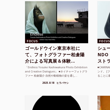
FOCUS
FOCUS
ゴールドウイン東京本社に
シュー
て、フォトグラファー柏倉陽
ND
介による写真展＆体験...
ストラ
「Endless Yosuke Kashiwakura Photo Exhibition
■CAMI
and Creative Dialogues」 ■ネイチャーフォトグラ
ンド。 [
ファー 柏倉陽介 自然や動植物の姿を通し...
ることに
素材を厳
2025.8.18
ヒラバヤシ
メキ...