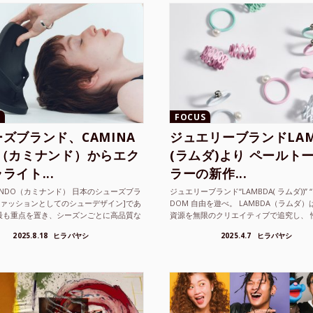
FOCUS
ズブランド、CAMINA
ジュエリーブランドLAM
O（カミナンド）からエク
(ラムダ)より ペールト
ライト...
ラーの新作...
NANDO（カミナンド） 日本のシューズブラ
ジュエリーブランド“LAMBDA( ラムダ))” “P
ファッションとしてのシューデザイン]であ
DOM 自由を遊べ。 LAMBDA（ラムダ
最も重点を置き、シーズンごとに高品質な
資源を無限のクリエイティブで追究し、 
選し、伝統的な靴作りの技術を今でも持つ
の枠を超えボーダレスなジュエリ...
2025.8.18
ヒラバヤシ
2025.4.7
ヒラバヤシ