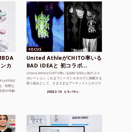
FOCUS
BDA
United AthleがCHITO率いる
ーンカ
BAD IDEAと 初コラボ...
United AthleがCHITO率いるBAD IDEAと初のコラ
ボレーション これまでシーズンカタログに掲載する
LAYFREE
取り組みとして、さまざまなアーティストとのコラ
）は、有限な
ボレーションアイテムを製品見本として作...
性別や年齢
2025.3.14
ヒラバヤシ