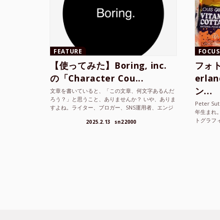
FEATURE
FOCUS
【使ってみた】Boring, inc.
フォト
の「Character Cou...
erl
ン...
文章を書いていると、「この文章、何文字あるんだ
ろう？」と思うこと、ありませんか？ いや、ありま
Peter S
すよね。ライター、ブロガー、SNS運用者、エンジ
年生まれ
ニア、学生… 文字数を意識する仕事やタスクは意外
トグラフ
2025.2.13
sn22000
と多い。で...
を撮り続け