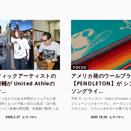
FOCUS
フィックアーティストの
アメリカ発のウールブ
が United Athleの
【PENDLETON】が 
..
ソングライ...
とつながりのある仲間がビジュアルに登
平井 大（ヒライダイ） https://hiraidai.
場所となった千駄ヶ谷の人気店「ほそ島
フミュージックをベースに、オーガニッ
Tシャツ各種が限定数、先着順で配布 これ
スタイルと、ウクレレ&ギターが奏でる
ted Athle（ユナイテッドアスレ）は、さま
注目を集めるシンガ ーソングラ...
2026.2.27
ヒラバヤシ
2025.10.20
ヒラバヤシ