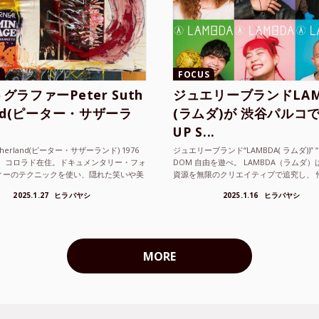
FOCUS
グラファーPeter Suth
ジュエリーブランドLAM
and(ピーター・サザーラ
(ラムダ)が 渋谷パルコで
UP S...
utherland(ピーター・サザーランド) 1976
ジュエリーブランド“LAMBDA( ラムダ))” “P
。 コロラド在住。ドキュメンタリー・フォ
DOM 自由を遊べ。 LAMBDA（ラムダ
ィーのテクニックを使い、隠れた笑いや美
資源を無限のクリエイティブで追究し、 
ているフォトグラファーでフィ...
の枠を超えボーダレスなジュエリ...
2025.1.27
ヒラバヤシ
2025.1.16
ヒラバヤシ
MORE