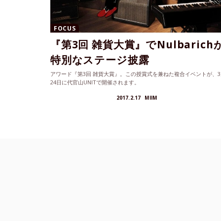
FOCUS
『第3回 雑貨大賞』でNulbarich
特別なステージ披露
アワード『第3回 雑貨大賞』。この授賞式を兼ねた複合イベントが、3
24日に代官山UNITで開催されます。
2017.2.17
MIIM