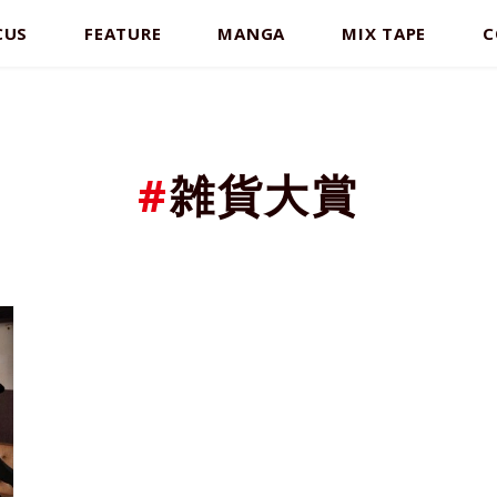
CUS
FEATURE
MANGA
MIX TAPE
C
#
雑貨大賞