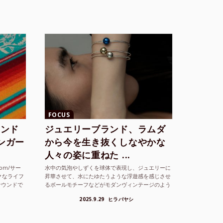
FOCUS
ランド
ジュエリーブランド、ラムダ
シンガー
から今を生き抜くしなやかな
人々の姿に重ねた ...
com/サー
水中の気泡やしずくを球体で表現し、ジュエリーに
クなライフ
昇華させて、水にたゆたうような浮遊感を感じさせ
サウンドで
るボールモチーフなどがモダンヴィンテージのよう
な雰囲気も感じさせるLAMBDA の新しいコレクシ
2025.9.29
ヒラバヤシ
ョンを202...