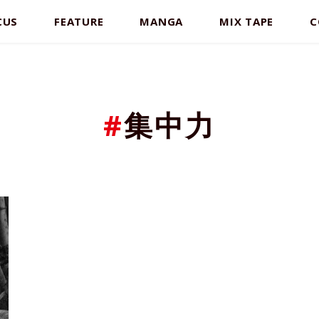
CUS
FEATURE
MANGA
MIX TAPE
C
#
集中力