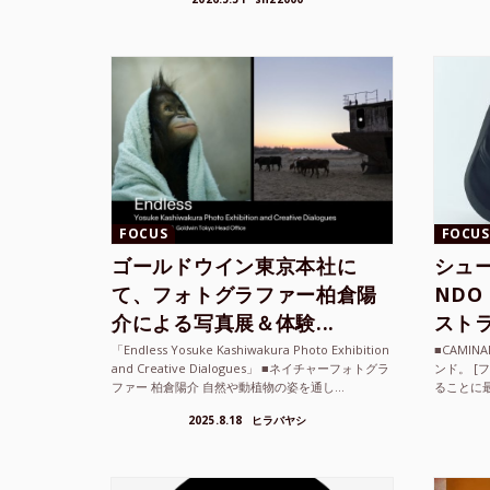
て、その街の空...
ざまな...
FOCUS
FOCUS
ゴールドウイン東京本社に
シュー
て、フォトグラファー柏倉陽
ND
介による写真展＆体験...
ストラ
「Endless Yosuke Kashiwakura Photo Exhibition
■CAMI
and Creative Dialogues」 ■ネイチャーフォトグラ
ンド。 [
ファー 柏倉陽介 自然や動植物の姿を通し...
ることに
素材を厳
2025.8.18
ヒラバヤシ
メキ...