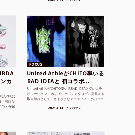
ョンを202...
FOCUS
BDA
United AthleがCHITO率いる
ーンカ
BAD IDEAと 初コラボ...
United AthleがCHITO率いるBAD IDEAと初のコラ
ボレーション これまでシーズンカタログに掲載する
LAYFREE
取り組みとして、さまざまなアーティストとのコラ
）は、有限な
ボレーションアイテムを製品見本として作...
性別や年齢
2025.3.14
ヒラバヤシ