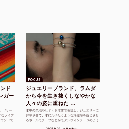
FOCUS
ランド
ジュエリーブランド、ラムダ
シンガー
から今を生き抜くしなやかな
人々の姿に重ねた ...
com/サー
水中の気泡やしずくを球体で表現し、ジュエリーに
クなライフ
昇華させて、水にたゆたうような浮遊感を感じさせ
サウンドで
るボールモチーフなどがモダンヴィンテージのよう
な雰囲気も感じさせるLAMBDA の新しいコレクシ
2025.9.29
ヒラバヤシ