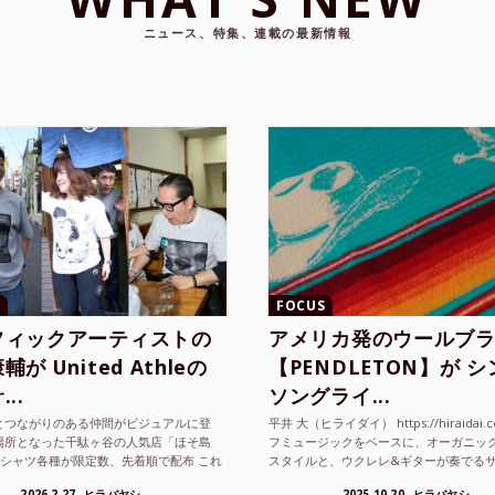
ニュース、特集、連載の最新情報
FOCUS
フィックアーティストの
アメリカ発のウールブ
が United Athleの
【PENDLETON】が 
..
ソングライ...
とつながりのある仲間がビジュアルに登
平井 大（ヒライダイ） https://hiraidai.
場所となった千駄ヶ谷の人気店「ほそ島
フミュージックをベースに、オーガニッ
Tシャツ各種が限定数、先着順で配布 これ
スタイルと、ウクレレ&ギターが奏でる
ted Athle（ユナイテッドアスレ）は、さま
注目を集めるシンガ ーソングラ...
2026.2.27
ヒラバヤシ
2025.10.20
ヒラバヤシ