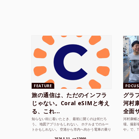
FEATURE
FOCUS
旅の通信は、ただのインフラ
グラ
じゃない。Coral eSIMと考え
河村康輔
る、これ...
全面サ.
知らない街に着いたとき、最初に開くのは何だろ
河村康輔
う。 地図アプリかもしれない。 ホテルまでのルー
場。撮影
トかもしれない。 空港から市内へ向かう電車の乗り
や」で、
方かもしれない。 あるいは、ひとまず音楽を流し
までUni
2026.5.31
sn22000