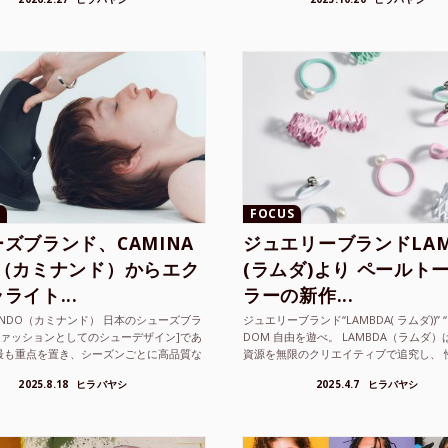
FOCUS
ズブランド、CAMINA
ジュエリーブランドLAM
O（カミナンド）からエク
(ラムダ)より ペールト
ライト...
ラーの新作...
NANDO（カミナンド） 日本のシューズブラ
ジュエリーブランド“LAMBDA( ラムダ))” “P
ファッションとしてのシューデザイン]であ
DOM 自由を遊べ。 LAMBDA（ラムダ
最も重点を置き、シーズンごとに高品質な
資源を無限のクリエイティブで追究し、 
選し、伝統的な靴作りの技術を今でも持つ
の枠を超えボーダレスなジュエリ...
2025.8.18
ヒラバヤシ
2025.4.7
ヒラバヤシ