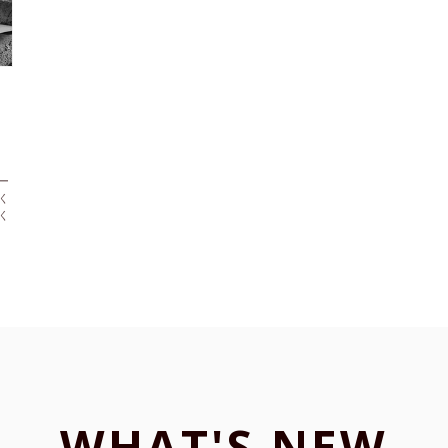
ー
く
く
WHAT'S NEW