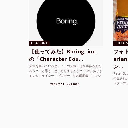
FEATURE
FOCUS
【使ってみた】Boring, inc.
フォト
の「Character Cou...
erl
ン...
文章を書いていると、「この文章、何文字あるんだ
ろう？」と思うこと、ありませんか？ いや、ありま
Peter S
すよね。ライター、ブロガー、SNS運用者、エンジ
年生まれ
ニア、学生… 文字数を意識する仕事やタスクは意外
トグラフ
2025.2.13
sn22000
と多い。で...
を撮り続け