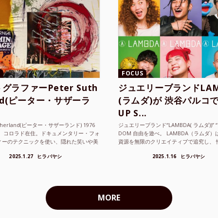
FOCUS
グラファーPeter Suth
ジュエリーブランドLAM
and(ピーター・サザーラ
(ラムダ)が 渋谷パルコで
UP S...
utherland(ピーター・サザーランド) 1976
ジュエリーブランド“LAMBDA( ラムダ))” “P
。 コロラド在住。ドキュメンタリー・フォ
DOM 自由を遊べ。 LAMBDA（ラムダ
ィーのテクニックを使い、隠れた笑いや美
資源を無限のクリエイティブで追究し、 
ているフォトグラファーでフィ...
の枠を超えボーダレスなジュエリ...
2025.1.27
ヒラバヤシ
2025.1.16
ヒラバヤシ
MORE