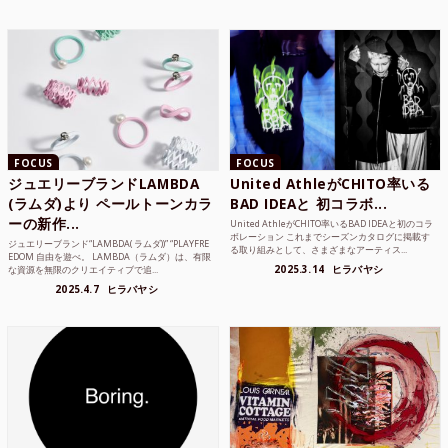
FOCUS
FOCUS
ジュエリーブランドLAMBDA
United AthleがCHITO率いる
(ラムダ)より ペールトーンカラ
BAD IDEAと 初コラボ...
ーの新作...
United AthleがCHITO率いるBAD IDEAと初のコラ
ボレーション これまでシーズンカタログに掲載す
ジュエリーブランド“LAMBDA( ラムダ))” “PLAYFRE
る取り組みとして、さまざまなアーティス...
EDOM 自由を遊べ。 LAMBDA（ラムダ）は、有限
2025.3.14
ヒラバヤシ
な資源を無限のクリエイティブで追...
2025.4.7
ヒラバヤシ