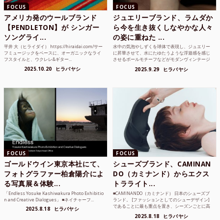
FOCUS
FOCUS
アメリカ発のウールブランド
ジュエリーブランド、ラムダか
【PENDLETON】が シンガー
ら今を生き抜くしなやかな人々
ソングライ...
の姿に重ねた ...
平井 大（ヒライダイ） https://hiraidai.com/サー
水中の気泡やしずくを球体で表現し、ジュエリー
フミュージックをベースに、オーガニックなライ
に昇華させて、水にたゆたうような浮遊感を感じ
フスタイルと、ウクレレ&ギター...
させるボールモチーフなどがモダンヴィンテージ
のような雰囲気も感じ...
2025.10.20
ヒラバヤシ
2025.9.29
ヒラバヤシ
FOCUS
FOCUS
ゴールドウイン東京本社にて、
シューズブランド、CAMINAN
フォトグラファー柏倉陽介によ
DO（カミナンド）からエクス
る写真展＆体験...
トラライト...
「Endless Yosuke Kashiwakura Photo Exhibitio
■CAMINANDO（カミナンド） 日本のシューズブ
n and Creative Dialogues」 ■ネイチャーフ...
ランド。 [ファッションとしてのシューデザイン]
であることに最も重点を置き、シーズンごとに高
2025.8.18
ヒラバヤシ
品質な素...
2025.8.18
ヒラバヤシ