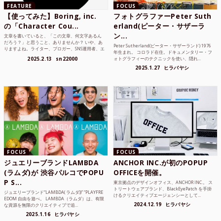
FEATURE
FOCUS
【使ってみた】Boring, inc.
フォトグラファーPeter Suth
の「Character Cou...
erland(ピーター・サザーラ
ン...
文章を書いていると、「この文章、何文字あるん
だろう？」と思うこと、ありませんか？ いや、あ
Peter Sutherland(ピーター・サザーランド) 1976
りますよね。ライター、ブロガー、SNS運用者、エ
年生まれ。 コロラド在住。ドキュメンタリー・フ
ンジニア、学生...
2025.2.13
sn22000
ォトグラフィーのテクニックを使い、隠れ...
2025.1.27
ヒラバヤシ
FOCUS
FOCUS
ジュエリーブランドLAMBDA
ANCHOR INC.が初のPOPUP
(ラムダ)が 渋谷パルコでPOPU
OFFICEを開催。
P S...
東京拠点のデザインオフィス、ANCHOR INC.。 ス
トリートウェアブランド、BlackEyePatch を手掛
ジュエリーブランド“LAMBDA( ラムダ))” “PLAYFRE
けるクリエイティブエージェンシーとして...
EDOM 自由を遊べ。 LAMBDA（ラムダ）は、有限
2024.12.19
ヒラバヤシ
な資源を無限のクリエイティブで追...
2025.1.16
ヒラバヤシ