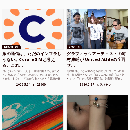
FEATURE
FOCUS
旅の通信は、ただのインフラじ
グラフィックアーティストの河
ゃない。Coral eSIMと考え
村康輔が United Athleの全面
る、これ...
サ...
知らない街に着いたとき、最初に開くのは何だろ
河村康輔とつながりのある仲間がビジュアルに登
う。 地図アプリかもしれない。 ホテルまでのルー
場。撮影場所となった千駄ヶ谷の人気店「ほそ島
トかもしれない。 空港から市内へ向かう電車の乗
や」で、Tシャツ各種が限定数、先着順で配布 こ
り方かもしれな...
れまでUnited...
2026.5.31
sn22000
2026.2.27
ヒラバヤシ