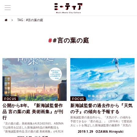
TAG : #言の葉の庭
#
#言の葉の庭
FOCUS
FOCUS
公開から8年。『新海誠監督作
新海誠監督の過去作から『天気
品 言の葉の庭 美術画集』が刊
の子』の傾向を予報する
行
新海誠監督の過去作から、『天気の子』の傾向を
予想できるか 『君の名は。』（2016年）で歴史的
『言の葉の庭』美術画集が6月24日刊行。ABEMA
大ヒットを飛ばした新海誠監督の最新作『天気の
では発売を記念した新海誠4作品の無料配信も
子』が、201...
『新海誠監督作品 言の葉の庭 美術画集』が6月24
2019.1.29
OZAWA Hiroyuki
日に刊行...