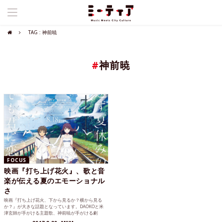
TAG : 神前暁
#
神前暁
FOCUS
映画『打ち上げ花火』、歌と音
楽が伝える夏のエモーショナル
さ
映画『打ち上げ花火、下から見るか？横から見る
か？』が大きな話題となっています。DAOKOと米
津玄師が手がける主題歌、神前暁が手がける劇
半…今回はその「音楽」に視点をあてた記事をお