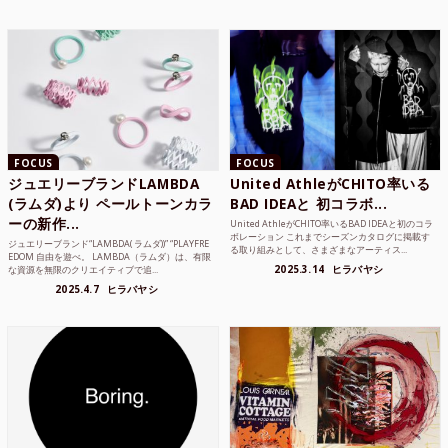
FOCUS
FOCUS
ジュエリーブランドLAMBDA
United AthleがCHITO率いる
(ラムダ)より ペールトーンカラ
BAD IDEAと 初コラボ...
ーの新作...
United AthleがCHITO率いるBAD IDEAと初のコラ
ボレーション これまでシーズンカタログに掲載す
ジュエリーブランド“LAMBDA( ラムダ))” “PLAYFRE
る取り組みとして、さまざまなアーティス...
EDOM 自由を遊べ。 LAMBDA（ラムダ）は、有限
2025.3.14
ヒラバヤシ
な資源を無限のクリエイティブで追...
2025.4.7
ヒラバヤシ