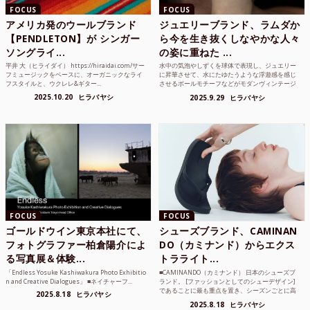
FOCUS
FOCUS
アメリカ発のウールブランド
ジュエリーブランド、ラムダか
【PENDLETON】が シンガー
ら今を生き抜くしなやかな人々
ソングライ...
の姿に重ねた ...
平井 大（ヒライダイ） https://hiraidai.com/サー
水中の気泡やしずくを球体で表現し、ジュエリー
フミュージックをベースに、オーガニックなライ
に昇華させて、水にたゆたうような浮遊感を感じ
フスタイルと、ウクレレ&ギター...
させるボールモチーフなどがモダンヴィンテージ
のような雰囲気も感じ...
2025.10.20
ヒラバヤシ
2025.9.29
ヒラバヤシ
FOCUS
FOCUS
ゴールドウイン東京本社にて、
シューズブランド、CAMINAN
フォトグラファー柏倉陽介によ
DO（カミナンド）からエクス
る写真展＆体験...
トラライト...
「Endless Yosuke Kashiwakura Photo Exhibitio
■CAMINANDO（カミナンド） 日本のシューズブ
n and Creative Dialogues」 ■ネイチャーフ...
ランド。 [ファッションとしてのシューデザイン]
であることに最も重点を置き、シーズンごとに高
2025.8.18
ヒラバヤシ
品質な素...
2025.8.18
ヒラバヤシ