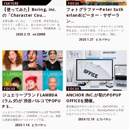
FEATURE
FOCUS
【使ってみた】Boring, inc.
フォトグラファーPeter Suth
の「Character Cou...
erland(ピーター・サザーラ
ン...
文章を書いていると、「この文章、何文字あるん
だろう？」と思うこと、ありませんか？ いや、あ
Peter Sutherland(ピーター・サザーランド) 1976
りますよね。ライター、ブロガー、SNS運用者、エ
年生まれ。 コロラド在住。ドキュメンタリー・フ
ンジニア、学生...
2025.2.13
sn22000
ォトグラフィーのテクニックを使い、隠れ...
2025.1.27
ヒラバヤシ
FOCUS
FOCUS
ジュエリーブランドLAMBDA
ANCHOR INC.が初のPOPUP
(ラムダ)が 渋谷パルコでPOPU
OFFICEを開催。
P S...
東京拠点のデザインオフィス、ANCHOR INC.。 ス
トリートウェアブランド、BlackEyePatch を手掛
ジュエリーブランド“LAMBDA( ラムダ))” “PLAYFRE
けるクリエイティブエージェンシーとして...
EDOM 自由を遊べ。 LAMBDA（ラムダ）は、有限
2024.12.19
ヒラバヤシ
な資源を無限のクリエイティブで追...
2025.1.16
ヒラバヤシ