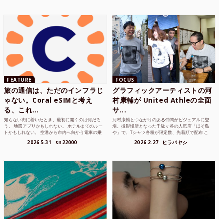
FEATURE
FOCUS
旅の通信は、ただのインフラじ
グラフィックアーティストの河
ゃない。Coral eSIMと考え
村康輔が United Athleの全面
る、これ...
サ...
知らない街に着いたとき、最初に開くのは何だろ
河村康輔とつながりのある仲間がビジュアルに登
う。 地図アプリかもしれない。 ホテルまでのルー
場。撮影場所となった千駄ヶ谷の人気店「ほそ島
トかもしれない。 空港から市内へ向かう電車の乗
や」で、Tシャツ各種が限定数、先着順で配布 こ
り方かもしれな...
れまでUnited...
2026.5.31
sn22000
2026.2.27
ヒラバヤシ