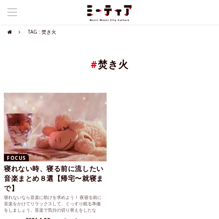
TAG : 焚き火
#
焚き火
FOCUS
寝れない時、寝る前に流したい
音楽まとめ８選【帰宅〜就寝ま
で】
寝れないなら音楽に助けを求めよう！ 夜寝る前に
音楽をかけてリラックスして、ぐっすり眠る準備
をしましょう。音楽で気分の切り替えをしたな
ら、きっと眠りにつき...