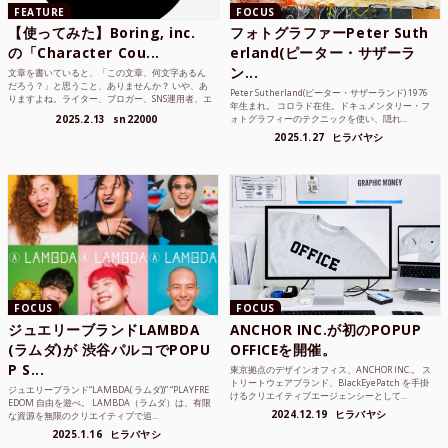
FEATURE
FOCUS
【使ってみた】Boring, inc.
フォトグラファーPeter Suth
の「Character Cou...
erland(ピーター・サザーラ
ン...
文章を書いていると、「この文章、何文字あるん
だろう？」と思うこと、ありませんか？ いや、あ
Peter Sutherland(ピーター・サザーランド) 1976
りますよね。ライター、ブロガー、SNS運用者、エ
年生まれ。 コロラド在住。ドキュメンタリー・フ
ンジニア、学生...
2025.2.13
sn22000
ォトグラフィーのテクニックを使い、隠れ...
2025.1.27
ヒラバヤシ
FOCUS
FOCUS
ジュエリーブランドLAMBDA
ANCHOR INC.が初のPOPUP
(ラムダ)が 渋谷パルコでPOPU
OFFICEを開催。
P S...
東京拠点のデザインオフィス、ANCHOR INC.。 ス
トリートウェアブランド、BlackEyePatch を手掛
ジュエリーブランド“LAMBDA( ラムダ))” “PLAYFRE
けるクリエイティブエージェンシーとして...
EDOM 自由を遊べ。 LAMBDA（ラムダ）は、有限
2024.12.19
ヒラバヤシ
な資源を無限のクリエイティブで追...
2025.1.16
ヒラバヤシ