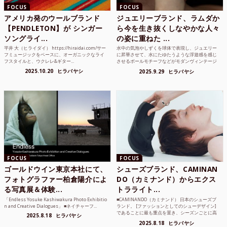
FOCUS
FOCUS
アメリカ発のウールブランド
ジュエリーブランド、ラムダか
【PENDLETON】が シンガー
ら今を生き抜くしなやかな人々
ソングライ...
の姿に重ねた ...
平井 大（ヒライダイ） https://hiraidai.com/サー
水中の気泡やしずくを球体で表現し、ジュエリー
フミュージックをベースに、オーガニックなライ
に昇華させて、水にたゆたうような浮遊感を感じ
フスタイルと、ウクレレ&ギター...
させるボールモチーフなどがモダンヴィンテージ
のような雰囲気も感じ...
2025.10.20
ヒラバヤシ
2025.9.29
ヒラバヤシ
FOCUS
FOCUS
ゴールドウイン東京本社にて、
シューズブランド、CAMINAN
フォトグラファー柏倉陽介によ
DO（カミナンド）からエクス
る写真展＆体験...
トラライト...
「Endless Yosuke Kashiwakura Photo Exhibitio
■CAMINANDO（カミナンド） 日本のシューズブ
n and Creative Dialogues」 ■ネイチャーフ...
ランド。 [ファッションとしてのシューデザイン]
であることに最も重点を置き、シーズンごとに高
2025.8.18
ヒラバヤシ
品質な素...
2025.8.18
ヒラバヤシ