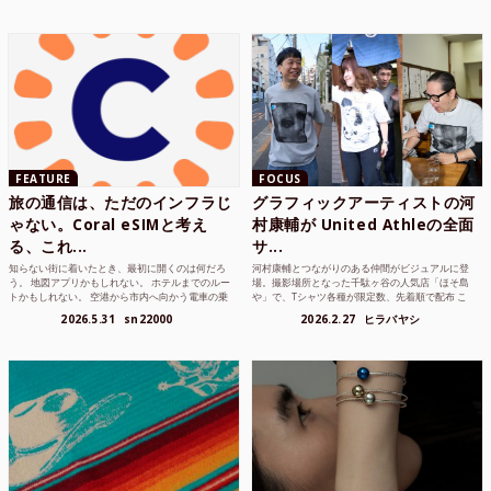
FEATURE
FOCUS
旅の通信は、ただのインフラじ
グラフィックアーティストの河
ゃない。Coral eSIMと考え
村康輔が United Athleの全面
る、これ...
サ...
知らない街に着いたとき、最初に開くのは何だろ
河村康輔とつながりのある仲間がビジュアルに登
う。 地図アプリかもしれない。 ホテルまでのルー
場。撮影場所となった千駄ヶ谷の人気店「ほそ島
トかもしれない。 空港から市内へ向かう電車の乗
や」で、Tシャツ各種が限定数、先着順で配布 こ
り方かもしれな...
れまでUnited...
2026.5.31
sn22000
2026.2.27
ヒラバヤシ