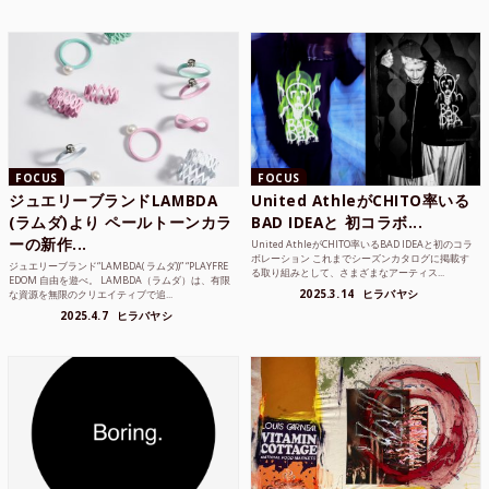
FOCUS
FOCUS
ジュエリーブランドLAMBDA
United AthleがCHITO率いる
(ラムダ)より ペールトーンカラ
BAD IDEAと 初コラボ...
ーの新作...
United AthleがCHITO率いるBAD IDEAと初のコラ
ボレーション これまでシーズンカタログに掲載す
ジュエリーブランド“LAMBDA( ラムダ))” “PLAYFRE
る取り組みとして、さまざまなアーティス...
EDOM 自由を遊べ。 LAMBDA（ラムダ）は、有限
2025.3.14
ヒラバヤシ
な資源を無限のクリエイティブで追...
2025.4.7
ヒラバヤシ