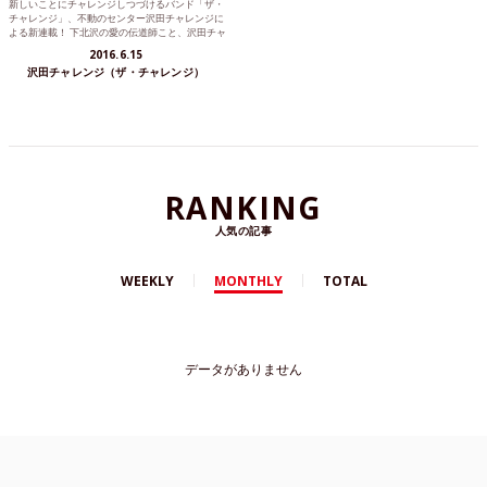
新しいことにチャレンジしつづけるバンド「ザ・
チャレンジ」、不動のセンター沢田チャレンジに
よる新連載！ 下北沢の愛の伝道師こと、沢田チャ
レンジが読者の人生...
2016.6.15
沢田チャレンジ（ザ・チャレンジ）
RANKING
人気の記事
WEEKLY
MONTHLY
TOTAL
データがありません