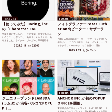
FEATURE
FOCUS
【使ってみた】Boring, inc.
フォトグラファーPeter Suth
の「Character Cou...
erland(ピーター・サザーラ
ン...
文章を書いていると、「この文章、何文字あるん
だろう？」と思うこと、ありませんか？ いや、あ
Peter Sutherland(ピーター・サザーランド) 1976
りますよね。ライター、ブロガー、SNS運用者、エ
年生まれ。 コロラド在住。ドキュメンタリー・フ
ンジニア、学生...
2025.2.13
sn22000
ォトグラフィーのテクニックを使い、隠れ...
2025.1.27
ヒラバヤシ
FOCUS
FOCUS
ジュエリーブランドLAMBDA
ANCHOR INC.が初のPOPUP
(ラムダ)が 渋谷パルコでPOPU
OFFICEを開催。
P S...
東京拠点のデザインオフィス、ANCHOR INC.。 ス
トリートウェアブランド、BlackEyePatch を手掛