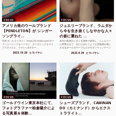
FOCUS
FOCUS
アメリカ発のウールブランド
ジュエリーブランド、ラムダか
【PENDLETON】が シンガー
ら今を生き抜くしなやかな人々
ソングライ...
の姿に重ねた ...
平井 大（ヒライダイ） https://hiraidai.com/サー
水中の気泡やしずくを球体で表現し、ジュエリー
フミュージックをベースに、オーガニックなライ
に昇華させて、水にたゆたうような浮遊感を感じ
フスタイルと、ウクレレ&ギター...
させるボールモチーフなどがモダンヴィンテージ
のような雰囲気も感じ...
2025.10.20
ヒラバヤシ
2025.9.29
ヒラバヤシ
FOCUS
FOCUS
ゴールドウイン東京本社にて、
シューズブランド、CAMINAN
フォトグラファー柏倉陽介によ
DO（カミナンド）からエクス
る写真展＆体験...
トラライト...