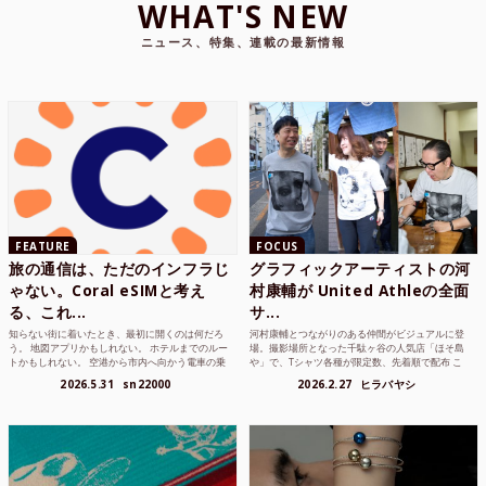
WHAT'S NEW
ニュース、特集、連載の最新情報
FEATURE
FOCUS
旅の通信は、ただのインフラじ
グラフィックアーティストの河
ゃない。Coral eSIMと考え
村康輔が United Athleの全面
る、これ...
サ...
知らない街に着いたとき、最初に開くのは何だろ
河村康輔とつながりのある仲間がビジュアルに登
う。 地図アプリかもしれない。 ホテルまでのルー
場。撮影場所となった千駄ヶ谷の人気店「ほそ島
トかもしれない。 空港から市内へ向かう電車の乗
や」で、Tシャツ各種が限定数、先着順で配布 こ
り方かもしれな...
れまでUnited...
2026.5.31
sn22000
2026.2.27
ヒラバヤシ