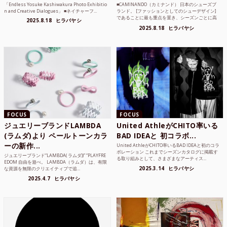
「Endless Yosuke Kashiwakura Photo Exhibitio
■CAMINANDO（カミナンド） 日本のシューズブ
n and Creative Dialogues」 ■ネイチャーフ...
ランド。 [ファッションとしてのシューデザイン]
であることに最も重点を置き、シーズンごとに高
2025.8.18
ヒラバヤシ
品質な素...
2025.8.18
ヒラバヤシ
FOCUS
FOCUS
ジュエリーブランドLAMBDA
United AthleがCHITO率いる
(ラムダ)より ペールトーンカラ
BAD IDEAと 初コラボ...
ーの新作...
United AthleがCHITO率いるBAD IDEAと初のコラ
ボレーション これまでシーズンカタログに掲載す
ジュエリーブランド“LAMBDA( ラムダ))” “PLAYFRE
る取り組みとして、さまざまなアーティス...
EDOM 自由を遊べ。 LAMBDA（ラムダ）は、有限
2025.3.14
ヒラバヤシ
な資源を無限のクリエイティブで追...
2025.4.7
ヒラバヤシ