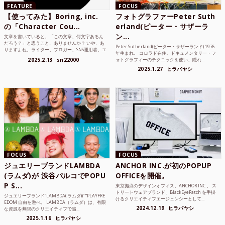
FEATURE
FOCUS
【使ってみた】Boring, inc.
フォトグラファーPeter Suth
の「Character Cou...
erland(ピーター・サザーラ
ン...
文章を書いていると、「この文章、何文字あるん
だろう？」と思うこと、ありませんか？ いや、あ
Peter Sutherland(ピーター・サザーランド) 1976
りますよね。ライター、ブロガー、SNS運用者、エ
年生まれ。 コロラド在住。ドキュメンタリー・フ
ンジニア、学生...
2025.2.13
sn22000
ォトグラフィーのテクニックを使い、隠れ...
2025.1.27
ヒラバヤシ
FOCUS
FOCUS
ジュエリーブランドLAMBDA
ANCHOR INC.が初のPOPUP
(ラムダ)が 渋谷パルコでPOPU
OFFICEを開催。
P S...
東京拠点のデザインオフィス、ANCHOR INC.。 ス
トリートウェアブランド、BlackEyePatch を手掛
ジュエリーブランド“LAMBDA( ラムダ))” “PLAYFRE
けるクリエイティブエージェンシーとして...
EDOM 自由を遊べ。 LAMBDA（ラムダ）は、有限
2024.12.19
ヒラバヤシ
な資源を無限のクリエイティブで追...
2025.1.16
ヒラバヤシ