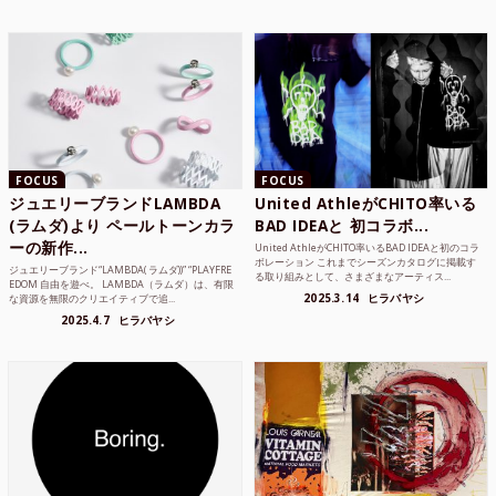
FOCUS
FOCUS
ジュエリーブランドLAMBDA
United AthleがCHITO率いる
(ラムダ)より ペールトーンカラ
BAD IDEAと 初コラボ...
ーの新作...
United AthleがCHITO率いるBAD IDEAと初のコラ
ボレーション これまでシーズンカタログに掲載す
ジュエリーブランド“LAMBDA( ラムダ))” “PLAYFRE
る取り組みとして、さまざまなアーティス...
EDOM 自由を遊べ。 LAMBDA（ラムダ）は、有限
2025.3.14
ヒラバヤシ
な資源を無限のクリエイティブで追...
2025.4.7
ヒラバヤシ