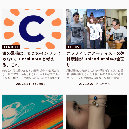
FEATURE
FOCUS
旅の通信は、ただのインフラじ
グラフィックアーティストの河
ゃない。Coral eSIMと考え
村康輔が United Athleの全面
る、これ...
サ...
知らない街に着いたとき、最初に開くのは何だろ
河村康輔とつながりのある仲間がビジュアルに登
う。 地図アプリかもしれない。 ホテルまでのルー
場。撮影場所となった千駄ヶ谷の人気店「ほそ島
トかもしれない。 空港から市内へ向かう電車の乗
や」で、Tシャツ各種が限定数、先着順で配布 こ
り方かもしれな...
れまでUnited...
2026.5.31
sn22000
2026.2.27
ヒラバヤシ