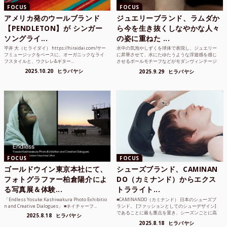
FOCUS
FOCUS
アメリカ発のウールブランド
ジュエリーブランド、ラムダか
【PENDLETON】が シンガー
ら今を生き抜くしなやかな人々
ソングライ...
の姿に重ねた ...
平井 大（ヒライダイ） https://hiraidai.com/サー
水中の気泡やしずくを球体で表現し、ジュエリー
フミュージックをベースに、オーガニックなライ
に昇華させて、水にたゆたうような浮遊感を感じ
フスタイルと、ウクレレ&ギター...
させるボールモチーフなどがモダンヴィンテージ
のような雰囲気も感じ...
2025.10.20
ヒラバヤシ
2025.9.29
ヒラバヤシ
FOCUS
FOCUS
ゴールドウイン東京本社にて、
シューズブランド、CAMINAN
フォトグラファー柏倉陽介によ
DO（カミナンド）からエクス
る写真展＆体験...
トラライト...
「Endless Yosuke Kashiwakura Photo Exhibitio
■CAMINANDO（カミナンド） 日本のシューズブ
n and Creative Dialogues」 ■ネイチャーフ...
ランド。 [ファッションとしてのシューデザイン]
であることに最も重点を置き、シーズンごとに高
2025.8.18
ヒラバヤシ
品質な素...
2025.8.18
ヒラバヤシ