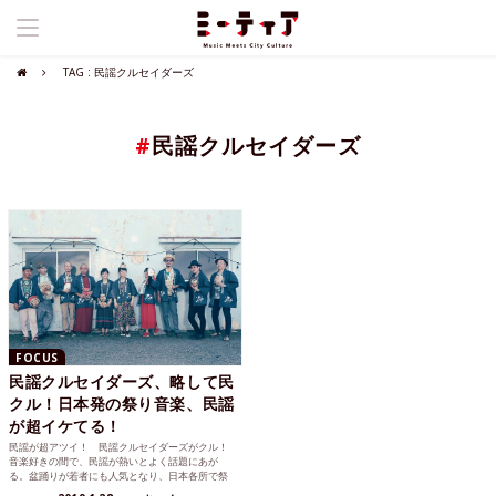
TAG : 民謡クルセイダーズ
#
民謡クルセイダーズ
FOCUS
民謡クルセイダーズ、略して民
クル！日本発の祭り音楽、民謡
が超イケてる！
民謡が超アツイ！ 民謡クルセイダーズがクル！
音楽好きの間で、民謡が熱いとよく話題にあが
る。盆踊りが若者にも人気となり、日本各所で祭
りがブーム。超イケて...