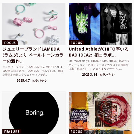
FOCUS
FOCUS
ジュエリーブランドLAMBDA
United AthleがCHITO率いる
(ラムダ)より ペールトーンカラ
BAD IDEAと 初コラボ...
ーの新作...
United AthleがCHITO率いるBAD IDEAと初のコラ
ボレーション これまでシーズンカタログに掲載す
ジュエリーブランド“LAMBDA( ラムダ))” “PLAYFRE
る取り組みとして、さまざまなアーティス...
EDOM 自由を遊べ。 LAMBDA（ラムダ）は、有限
2025.3.14
ヒラバヤシ
な資源を無限のクリエイティブで追...
2025.4.7
ヒラバヤシ
FEATURE
FOCUS