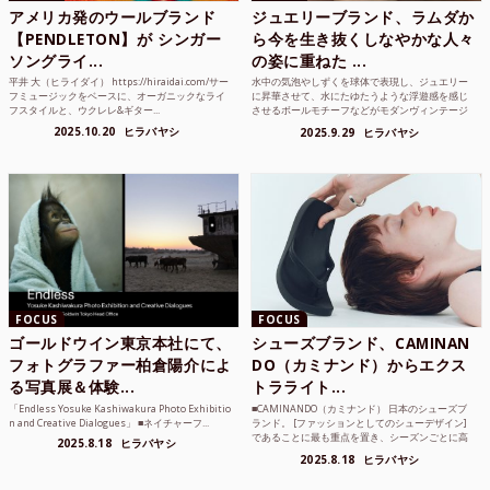
アメリカ発のウールブランド
ジュエリーブランド、ラムダか
【PENDLETON】が シンガー
ら今を生き抜くしなやかな人々
ソングライ...
の姿に重ねた ...
平井 大（ヒライダイ） https://hiraidai.com/サー
水中の気泡やしずくを球体で表現し、ジュエリー
フミュージックをベースに、オーガニックなライ
に昇華させて、水にたゆたうような浮遊感を感じ
フスタイルと、ウクレレ&ギター...
させるボールモチーフなどがモダンヴィンテージ
のような雰囲気も感じ...
2025.10.20
ヒラバヤシ
2025.9.29
ヒラバヤシ
FOCUS
FOCUS
ゴールドウイン東京本社にて、
シューズブランド、CAMINAN
フォトグラファー柏倉陽介によ
DO（カミナンド）からエクス
る写真展＆体験...
トラライト...
「Endless Yosuke Kashiwakura Photo Exhibitio
■CAMINANDO（カミナンド） 日本のシューズブ
n and Creative Dialogues」 ■ネイチャーフ...
ランド。 [ファッションとしてのシューデザイン]
であることに最も重点を置き、シーズンごとに高
2025.8.18
ヒラバヤシ
品質な素...
2025.8.18
ヒラバヤシ