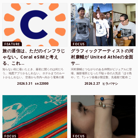
FEATURE
FOCUS
旅の通信は、ただのインフラじ
グラフィックアーティストの河
ゃない。Coral eSIMと考え
村康輔が United Athleの全面
る、これ...
サ...
知らない街に着いたとき、最初に開くのは何だろ
河村康輔とつながりのある仲間がビジュアルに登
う。 地図アプリかもしれない。 ホテルまでのルー
場。撮影場所となった千駄ヶ谷の人気店「ほそ島
トかもしれない。 空港から市内へ向かう電車の乗
や」で、Tシャツ各種が限定数、先着順で配布 こ
り方かもしれな...
れまでUnited...
2026.5.31
sn22000
2026.2.27
ヒラバヤシ
FOCUS
FOCUS