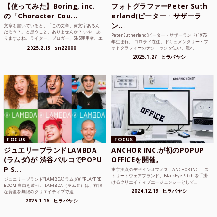
【使ってみた】Boring, inc.
フォトグラファーPeter Suth
の「Character Cou...
erland(ピーター・サザーラ
ン...
文章を書いていると、「この文章、何文字あるん
だろう？」と思うこと、ありませんか？ いや、あ
Peter Sutherland(ピーター・サザーランド) 1976
りますよね。ライター、ブロガー、SNS運用者、エ
年生まれ。 コロラド在住。ドキュメンタリー・フ
ンジニア、学生...
2025.2.13
sn22000
ォトグラフィーのテクニックを使い、隠れ...
2025.1.27
ヒラバヤシ
FOCUS
FOCUS
ジュエリーブランドLAMBDA
ANCHOR INC.が初のPOPUP
(ラムダ)が 渋谷パルコでPOPU
OFFICEを開催。
P S...
東京拠点のデザインオフィス、ANCHOR INC.。 ス
トリートウェアブランド、BlackEyePatch を手掛
ジュエリーブランド“LAMBDA( ラムダ))” “PLAYFRE
けるクリエイティブエージェンシーとして...
EDOM 自由を遊べ。 LAMBDA（ラムダ）は、有限
2024.12.19
ヒラバヤシ
な資源を無限のクリエイティブで追...
2025.1.16
ヒラバヤシ