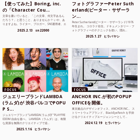
【使ってみた】Boring, inc.
フォトグラファーPeter Suth
の「Character Cou...
erland(ピーター・サザーラ
ン...
文章を書いていると、「この文章、何文字あるん
だろう？」と思うこと、ありませんか？ いや、あ
Peter Sutherland(ピーター・サザーランド) 1976
りますよね。ライター、ブロガー、SNS運用者、エ
年生まれ。 コロラド在住。ドキュメンタリー・フ
ンジニア、学生...
2025.2.13
sn22000
ォトグラフィーのテクニックを使い、隠れ...
2025.1.27
ヒラバヤシ
FOCUS
FOCUS
ジュエリーブランドLAMBDA
ANCHOR INC.が初のPOPUP
(ラムダ)が 渋谷パルコでPOPU
OFFICEを開催。
P S...
東京拠点のデザインオフィス、ANCHOR INC.。 ス
トリートウェアブランド、BlackEyePatch を手掛
ジュエリーブランド“LAMBDA( ラムダ))” “PLAYFRE
けるクリエイティブエージェンシーとして...
EDOM 自由を遊べ。 LAMBDA（ラムダ）は、有限
2024.12.19
ヒラバヤシ
な資源を無限のクリエイティブで追...
2025.1.16
ヒラバヤシ