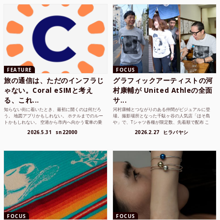
FEATURE
FOCUS
旅の通信は、ただのインフラじ
グラフィックアーティストの河
ゃない。Coral eSIMと考え
村康輔が United Athleの全面
る、これ...
サ...
知らない街に着いたとき、最初に開くのは何だろ
河村康輔とつながりのある仲間がビジュアルに登
う。 地図アプリかもしれない。 ホテルまでのルー
場。撮影場所となった千駄ヶ谷の人気店「ほそ島
トかもしれない。 空港から市内へ向かう電車の乗
や」で、Tシャツ各種が限定数、先着順で配布 こ
り方かもしれな...
れまでUnited...
2026.5.31
sn22000
2026.2.27
ヒラバヤシ
FOCUS
FOCUS