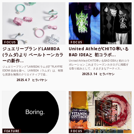
FOCUS
FOCUS
ジュエリーブランドLAMBDA
United AthleがCHITO率いる
(ラムダ)より ペールトーンカラ
BAD IDEAと 初コラボ...
ーの新作...
United AthleがCHITO率いるBAD IDEAと初のコラ
ボレーション これまでシーズンカタログに掲載す
ジュエリーブランド“LAMBDA( ラムダ))” “PLAYFRE
る取り組みとして、さまざまなアーティス...
EDOM 自由を遊べ。 LAMBDA（ラムダ）は、有限
2025.3.14
ヒラバヤシ
な資源を無限のクリエイティブで追...
2025.4.7
ヒラバヤシ
FEATURE
FOCUS