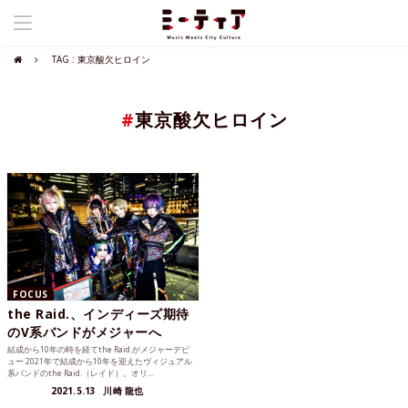
TAG : 東京酸欠ヒロイン
#
東京酸欠ヒロイン
FOCUS
the Raid.、インディーズ期待
のV系バンドがメジャーへ
結成から10年の時を経てthe Raid.がメジャーデビ
ュー 2021年で結成から10年を迎えたヴィジュアル
系バンドのthe Raid.（レイド）。オリ...
2021.5.13
川崎 龍也