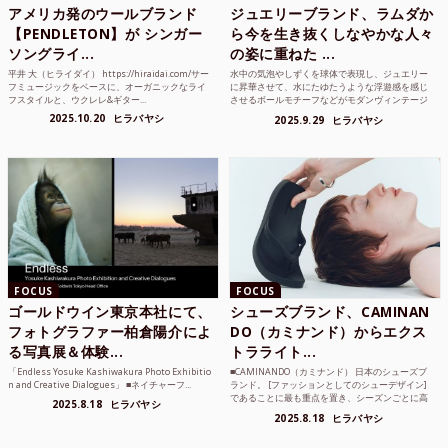
アメリカ発のウールブランド
ジュエリーブランド、ラムダか
【PENDLETON】が シンガー
ら今を生き抜くしなやかな人々
ソングライ...
の姿に重ねた ...
平井 大（ヒライダイ） https://hiraidai.com/サー
水中の気泡やしずくを球体で表現し、ジュエリー
フミュージックをベースに、オーガニックなライ
に昇華させて、水にたゆたうような浮遊感を感じ
フスタイルと、ウクレレ&ギター...
させるボールモチーフなどがモダンヴィンテージ
のような雰囲気も感じ...
2025.10.20
ヒラバヤシ
2025.9.29
ヒラバヤシ
FOCUS
FOCUS
ゴールドウイン東京本社にて、
シューズブランド、CAMINAN
フォトグラファー柏倉陽介によ
DO（カミナンド）からエクス
る写真展＆体験...
トラライト...
「Endless Yosuke Kashiwakura Photo Exhibitio
■CAMINANDO（カミナンド） 日本のシューズブ
n and Creative Dialogues」 ■ネイチャーフ...
ランド。 [ファッションとしてのシューデザイン]
であることに最も重点を置き、シーズンごとに高
2025.8.18
ヒラバヤシ
品質な素...
2025.8.18
ヒラバヤシ