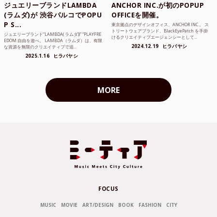
ジュエリーブランドLAMBDA
ANCHOR INC.が初のPOPUP
(ラムダ)が 渋谷パルコでPOPU
OFFICEを開催。
P S...
東京拠点のデザインオフィス、ANCHOR INC.。 ス
トリートウェアブランド、BlackEyePatch を手掛
ジュエリーブランド“LAMBDA( ラムダ))” “PLAYFRE
けるクリエイティブエージェンシーとして...
EDOM 自由を遊べ。 LAMBDA（ラムダ）は、有限
2024.12.19
ヒラバヤシ
な資源を無限のクリエイティブで追...
2025.1.16
ヒラバヤシ
MORE
FOCUS
MUSIC
MOVIE
ART/DESIGN
BOOK
FASHION
CITY