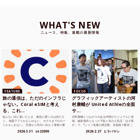
WHAT'S NEW
ニュース、特集、連載の最新情報
FEATURE
FOCUS
旅の通信は、ただのインフラじ
グラフィックアーティストの河
ゃない。Coral eSIMと考え
村康輔が United Athleの全面
る、これ...
サ...
知らない街に着いたとき、最初に開くのは何だろ
河村康輔とつながりのある仲間がビジュアルに登
う。 地図アプリかもしれない。 ホテルまでのルー
場。撮影場所となった千駄ヶ谷の人気店「ほそ島
トかもしれない。 空港から市内へ向かう電車の乗
や」で、Tシャツ各種が限定数、先着順で配布 こ
り方かもしれな...
れまでUnited...
2026.5.31
sn22000
2026.2.27
ヒラバヤシ