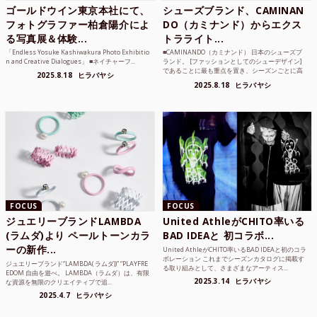
ゴールドウイン東京本社にて、
シューズブランド、CAMINAN
フォトグラファー柏倉陽介によ
DO（カミナンド）からエクス
る写真展＆体験...
トラライト...
「Endless Yosuke Kashiwakura Photo Exhibitio
■CAMINANDO（カミナンド） 日本のシューズブ
n and Creative Dialogues」 ■ネイチャーフ...
ランド。 [ファッションとしてのシューデザイン]
であることに最も重点を置き、シーズンごとに高
2025.8.18
ヒラバヤシ
品質な素...
2025.8.18
ヒラバヤシ
FOCUS
FOCUS
ジュエリーブランドLAMBDA
United AthleがCHITO率いる
(ラムダ)より ペールトーンカラ
BAD IDEAと 初コラボ...
ーの新作...
United AthleがCHITO率いるBAD IDEAと初のコラ
ボレーション これまでシーズンカタログに掲載す
ジュエリーブランド“LAMBDA( ラムダ))” “PLAYFRE
る取り組みとして、さまざまなアーティス...
EDOM 自由を遊べ。 LAMBDA（ラムダ）は、有限
2025.3.14
ヒラバヤシ
な資源を無限のクリエイティブで追...
2025.4.7
ヒラバヤシ