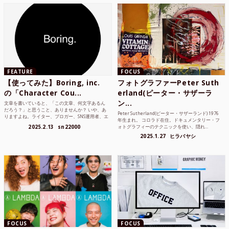
FEATURE
FOCUS
【使ってみた】Boring, inc.
フォトグラファーPeter Suth
の「Character Cou...
erland(ピーター・サザーラ
ン...
文章を書いていると、「この文章、何文字あるん
だろう？」と思うこと、ありませんか？ いや、あ
Peter Sutherland(ピーター・サザーランド) 1976
りますよね。ライター、ブロガー、SNS運用者、エ
年生まれ。 コロラド在住。ドキュメンタリー・フ
ンジニア、学生...
2025.2.13
sn22000
ォトグラフィーのテクニックを使い、隠れ...
2025.1.27
ヒラバヤシ
FOCUS
FOCUS