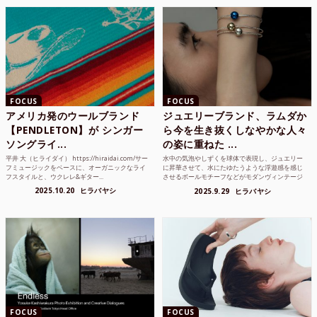
FOCUS
FOCUS
アメリカ発のウールブランド
ジュエリーブランド、ラムダか
【PENDLETON】が シンガー
ら今を生き抜くしなやかな人々
ソングライ...
の姿に重ねた ...
平井 大（ヒライダイ） https://hiraidai.com/サー
水中の気泡やしずくを球体で表現し、ジュエリー
フミュージックをベースに、オーガニックなライ
に昇華させて、水にたゆたうような浮遊感を感じ
フスタイルと、ウクレレ&ギター...
させるボールモチーフなどがモダンヴィンテージ
のような雰囲気も感じ...
2025.10.20
ヒラバヤシ
2025.9.29
ヒラバヤシ
FOCUS
FOCUS