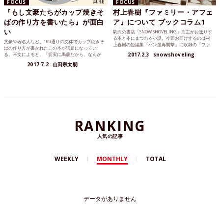
FOCUS
FOCUS
『もし文豪たちがカップ焼きそ
村上春樹『ファミリー・アフェ
ばの作り方を書いたら』が面白
ア』について ブックコラム1
い
駒沢の書店「SNOW SHOVELING」店主がお送りす
る本と本にまつわる小話。今回お届けするのは村
文豪や著名人など、100通りの文体でカップ焼きそ
上春樹の短編集『パン屋再襲撃』に収録の『ファ
ばの作り方が書かれたこの本が話題になってい
ミリー・アフェア』です。帰納法とスライの話。
る。帯文によると、「切実に馬鹿だから、なんか
2017.2.3
snowshoveling
もう泣けてくる」とのこと。いったいどんな本な
2017.7.2
山田宗太朗
の？
RANKING
人気の記事
WEEKLY
MONTHLY
TOTAL
データがありません