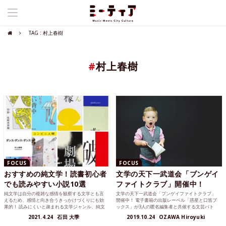
TAG : 村上春樹
#
村上春樹
FOCUS
FOCUS
おすすめの純文学！読書初心者
文学の天下一武道会「ブンゲイ
でも読みやすい小説10選
ファイトクラブ」開催中！
純文学は自分の複雑な感情を観察する文学とも言
文学の天下一武道会「ブンゲイファイトクラブ」
えるため、感情と向き合うきっかけづくりにも効
開催中！ 電子書籍の出版レーベル「惑星と口笛ブ
果的！ 読みにくいと疎まれる文学ジャンル、純文
ックス」が3人の匿名編集者と共催する文芸バト
学。 その実、大衆...
ル、「ブンゲイファ...
2021.4.24
石田 大季
2019.10.24
OZAWA Hiroyuki