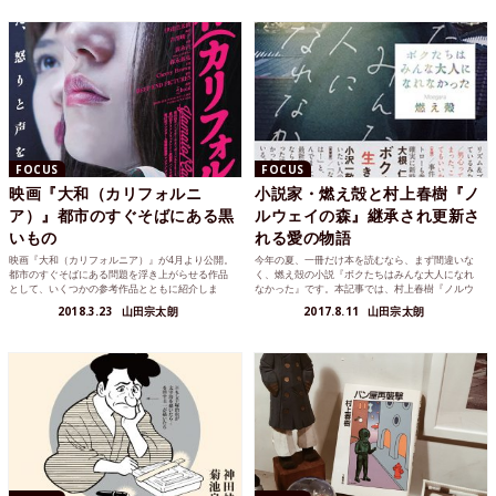
FOCUS
FOCUS
映画『大和（カリフォルニ
小説家・燃え殻と村上春樹『ノ
ア）』都市のすぐそばにある黒
ルウェイの森』継承され更新さ
いもの
れる愛の物語
映画『大和（カリフォルニア）』が4月より公開。
今年の夏、一冊だけ本を読むなら、まず間違いな
都市のすぐそばにある問題を浮き上がらせる作品
く、燃え殻の小説『ボクたちはみんな大人になれ
として、いくつかの参考作品とともに紹介しま
なかった』です。本記事では、村上春樹『ノルウ
す。
ェイの森』を参考に読み解きます。
2018.3.23
山田宗太朗
2017.8.11
山田宗太朗