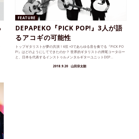
FEATURE
る
DEPAPEKO『PICK POP!』3人が語
るアコギの可能性
シ
トップギタリストが夢の共演！6弦 ×3であらゆる音を奏でる『PICK PO
P!』はどのようにしてできたのか？ 世界的ギタリストの押尾コータロー
と、日本を代表するインストゥルメンタルギターユニットDEP...
2018.9.20
山田宗太朗