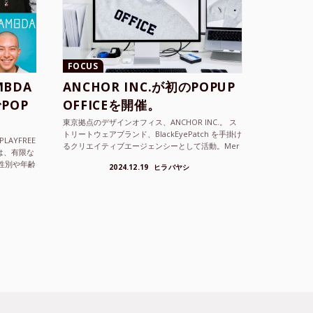
FOCUS
BDA
ANCHOR INC.が初のPOPUP
POP
OFFICEを開催。
東京拠点のデザインオフィス、ANCHOR INC.。 ス
トリートウェアブランド、BlackEyePatch を手掛け
LAYFREE
るクリエイティブエージェンシーとして活動。Mer
）は、有限な
cedes Anchor inc. ...
性別や年齢
2024.12.19
ヒラバヤシ