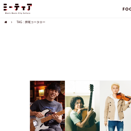
FO
TAG : 押尾コータロー