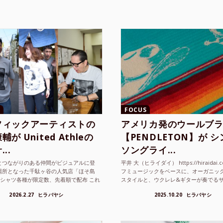
FOCUS
フィックアーティストの
アメリカ発のウールブ
が United Athleの
【PENDLETON】が 
..
ソングライ...
とつながりのある仲間がビジュアルに登
平井 大（ヒライダイ） https://hiraidai.
場所となった千駄ヶ谷の人気店「ほそ島
フミュージックをベースに、オーガニッ
Tシャツ各種が限定数、先着順で配布 これ
スタイルと、ウクレレ&ギターが奏でる
ted Athle（ユナイテッドアスレ）は、さま
注目を集めるシンガ ーソングラ...
2026.2.27
ヒラバヤシ
2025.10.20
ヒラバヤシ