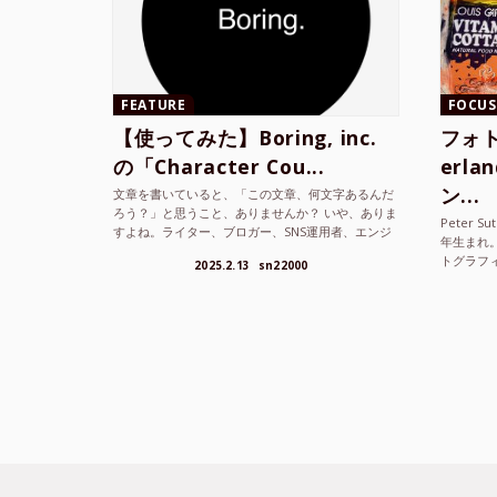
FEATURE
FOCUS
【使ってみた】Boring, inc.
フォト
の「Character Cou...
erl
ン...
文章を書いていると、「この文章、何文字あるんだ
ろう？」と思うこと、ありませんか？ いや、ありま
Peter S
すよね。ライター、ブロガー、SNS運用者、エンジ
年生まれ
ニア、学生… 文字数を意識する仕事やタスクは意外
トグラフ
2025.2.13
sn22000
と多い。で...
を撮り続け