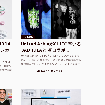
FOCUS
BDA
United AthleがCHITO率いる
ーンカ
BAD IDEAと 初コラボ...
United AthleがCHITO率いるBAD IDEAと初のコラ
ボレーション これまでシーズンカタログに掲載する
LAYFREE
取り組みとして、さまざまなアーティストとのコラ
）は、有限な
ボレーションアイテムを製品見本として作...
性別や年齢
2025.3.14
ヒラバヤシ