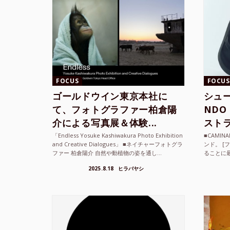
FOCUS
FOCUS
ゴールドウイン東京本社に
シュー
て、フォトグラファー柏倉陽
ND
介による写真展＆体験...
ストラ
「Endless Yosuke Kashiwakura Photo Exhibition
■CAMI
and Creative Dialogues」 ■ネイチャーフォトグラ
ンド。 [
ファー 柏倉陽介 自然や動植物の姿を通し...
ることに
素材を厳
2025.8.18
ヒラバヤシ
メキ...