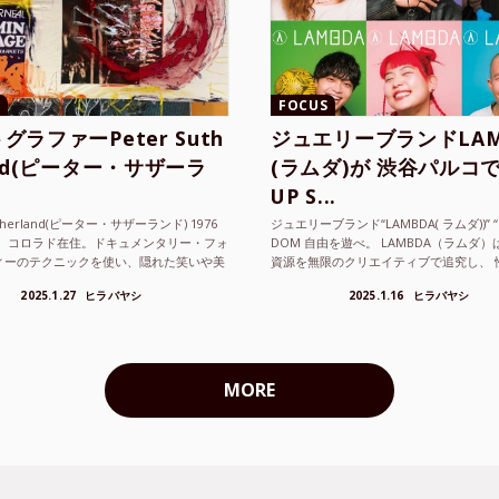
FOCUS
グラファーPeter Suth
ジュエリーブランドLAM
and(ピーター・サザーラ
(ラムダ)が 渋谷パルコで
UP S...
utherland(ピーター・サザーランド) 1976
ジュエリーブランド“LAMBDA( ラムダ))” “P
。 コロラド在住。ドキュメンタリー・フォ
DOM 自由を遊べ。 LAMBDA（ラムダ
ィーのテクニックを使い、隠れた笑いや美
資源を無限のクリエイティブで追究し、 
ているフォトグラファーでフィ...
の枠を超えボーダレスなジュエリ...
2025.1.27
ヒラバヤシ
2025.1.16
ヒラバヤシ
MORE