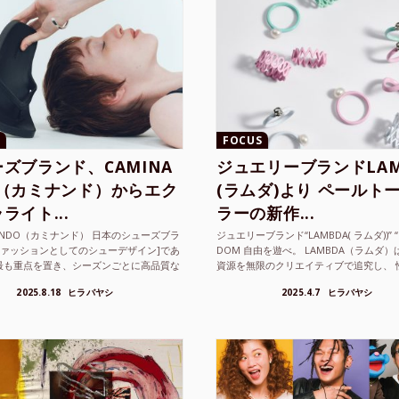
FOCUS
ズブランド、CAMINA
ジュエリーブランドLAM
O（カミナンド）からエク
(ラムダ)より ペールト
ライト...
ラーの新作...
NANDO（カミナンド） 日本のシューズブラ
ジュエリーブランド“LAMBDA( ラムダ))” “P
ファッションとしてのシューデザイン]であ
DOM 自由を遊べ。 LAMBDA（ラムダ
最も重点を置き、シーズンごとに高品質な
資源を無限のクリエイティブで追究し、 
選し、伝統的な靴作りの技術を今でも持つ
の枠を超えボーダレスなジュエリ...
2025.8.18
ヒラバヤシ
2025.4.7
ヒラバヤシ