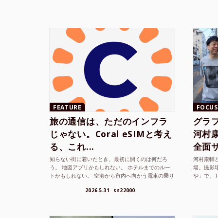
FEATURE
FOCUS
旅の通信は、ただのインフラ
グラ
じゃない。Coral eSIMと考え
河村康輔
る、これ...
全面サ.
知らない街に着いたとき、最初に開くのは何だろ
河村康輔
う。 地図アプリかもしれない。 ホテルまでのルー
場。撮影
トかもしれない。 空港から市内へ向かう電車の乗り
や」で、
方かもしれない。 あるいは、ひとまず音楽を流し
までUni
2026.5.31
sn22000
て、その街の空...
ざまな...