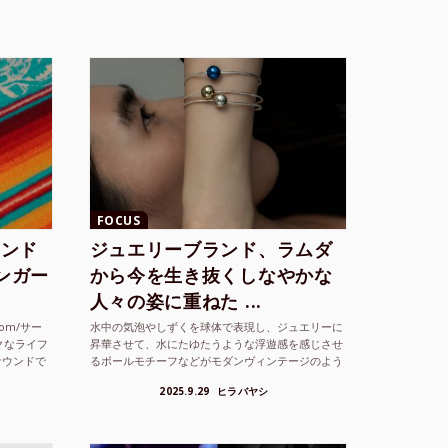
FOCUS
ランド
ジュエリーブランド、ラムダ
シンガー
から今を生き抜くしなやかな
人々の姿に重ねた ...
com/サー
水中の気泡やしずくを球体で表現し、ジュエリーに
クなライフ
昇華させて、水にたゆたうような浮遊感を感じさせ
サウンドで
るボールモチーフなどがモダンヴィンテージのよう
な雰囲気も感じさせるLAMBDA の新しいコレクシ
2025.9.29
ヒラバヤシ
ョンを202...