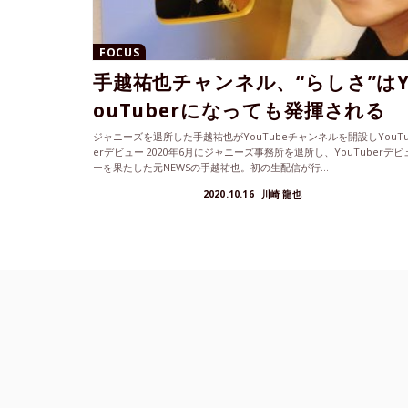
FOCUS
手越祐也チャンネル、“らしさ”は
ouTuberになっても発揮される
ジャニーズを退所した手越祐也がYouTubeチャンネルを開設しYouTu
erデビュー 2020年6月にジャニーズ事務所を退所し、YouTuberデビ
ーを果たした元NEWSの手越祐也。初の生配信が行...
2020.10.16
川崎 龍也