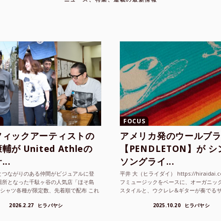
FOCUS
フィックアーティストの
アメリカ発のウールブ
が United Athleの
【PENDLETON】が 
..
ソングライ...
とつながりのある仲間がビジュアルに登
平井 大（ヒライダイ） https://hiraidai.
場所となった千駄ヶ谷の人気店「ほそ島
フミュージックをベースに、オーガニッ
Tシャツ各種が限定数、先着順で配布 これ
スタイルと、ウクレレ&ギターが奏でる
ted Athle（ユナイテッドアスレ）は、さま
注目を集めるシンガ ーソングラ...
2026.2.27
ヒラバヤシ
2025.10.20
ヒラバヤシ