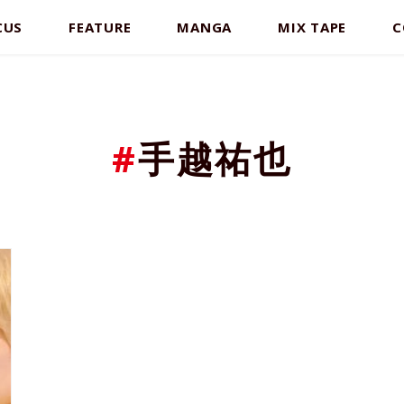
CUS
FEATURE
MANGA
MIX TAPE
C
#
手越祐也