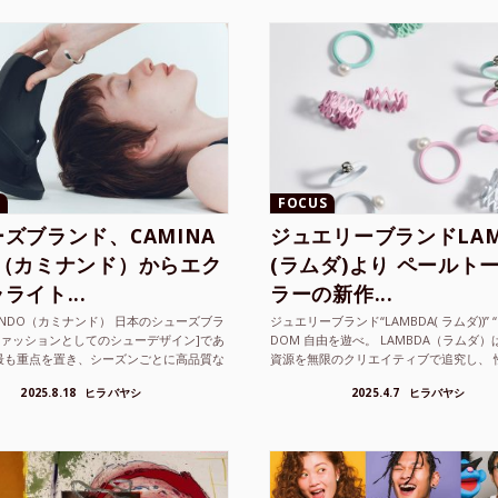
FOCUS
ズブランド、CAMINA
ジュエリーブランドLAM
O（カミナンド）からエク
(ラムダ)より ペールト
ライト...
ラーの新作...
NANDO（カミナンド） 日本のシューズブラ
ジュエリーブランド“LAMBDA( ラムダ))” “P
ファッションとしてのシューデザイン]であ
DOM 自由を遊べ。 LAMBDA（ラムダ
最も重点を置き、シーズンごとに高品質な
資源を無限のクリエイティブで追究し、 
選し、伝統的な靴作りの技術を今でも持つ
の枠を超えボーダレスなジュエリ...
2025.8.18
ヒラバヤシ
2025.4.7
ヒラバヤシ