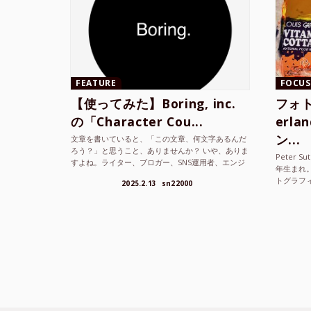
FEATURE
FOCUS
【使ってみた】Boring, inc.
フォト
の「Character Cou...
erl
ン...
文章を書いていると、「この文章、何文字あるんだ
ろう？」と思うこと、ありませんか？ いや、ありま
Peter S
すよね。ライター、ブロガー、SNS運用者、エンジ
年生まれ
ニア、学生… 文字数を意識する仕事やタスクは意外
トグラフ
2025.2.13
sn22000
と多い。で...
を撮り続け