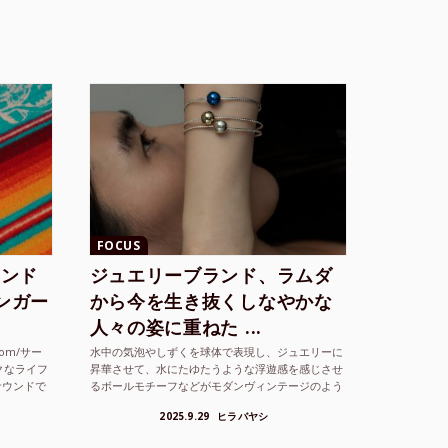
FOCUS
ランド
ジュエリーブランド、ラムダ
シンガー
から今を生き抜くしなやかな
人々の姿に重ねた ...
com/サー
水中の気泡やしずくを球体で表現し、ジュエリーに
クなライフ
昇華させて、水にたゆたうような浮遊感を感じさせ
サウンドで
るボールモチーフなどがモダンヴィンテージのよう
な雰囲気も感じさせるLAMBDA の新しいコレクシ
2025.9.29
ヒラバヤシ
ョンを202...