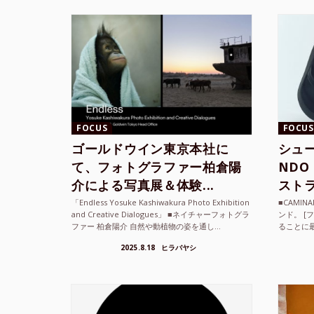
FOCUS
FOCUS
ゴールドウイン東京本社に
シュー
て、フォトグラファー柏倉陽
ND
介による写真展＆体験...
ストラ
「Endless Yosuke Kashiwakura Photo Exhibition
■CAMI
and Creative Dialogues」 ■ネイチャーフォトグラ
ンド。 [
ファー 柏倉陽介 自然や動植物の姿を通し...
ることに
素材を厳
2025.8.18
ヒラバヤシ
メキ...