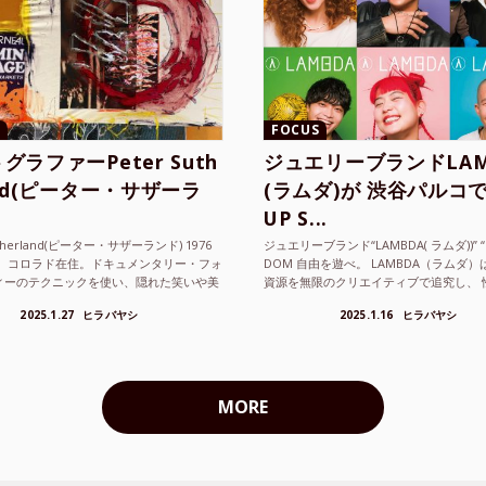
FOCUS
グラファーPeter Suth
ジュエリーブランドLAM
and(ピーター・サザーラ
(ラムダ)が 渋谷パルコで
UP S...
utherland(ピーター・サザーランド) 1976
ジュエリーブランド“LAMBDA( ラムダ))” “P
。 コロラド在住。ドキュメンタリー・フォ
DOM 自由を遊べ。 LAMBDA（ラムダ
ィーのテクニックを使い、隠れた笑いや美
資源を無限のクリエイティブで追究し、 
ているフォトグラファーでフィ...
の枠を超えボーダレスなジュエリ...
2025.1.27
ヒラバヤシ
2025.1.16
ヒラバヤシ
MORE