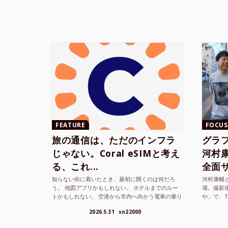
FEATURE
FOCUS
旅の通信は、ただのインフラ
グラ
じゃない。Coral eSIMと考え
河村康輔
る、これ...
全面サ.
知らない街に着いたとき、最初に開くのは何だろ
河村康輔
う。 地図アプリかもしれない。 ホテルまでのルー
場。撮影
トかもしれない。 空港から市内へ向かう電車の乗り
や」で、
方かもしれない。 あるいは、ひとまず音楽を流し
までUni
2026.5.31
sn22000
て、その街の空...
ざまな...