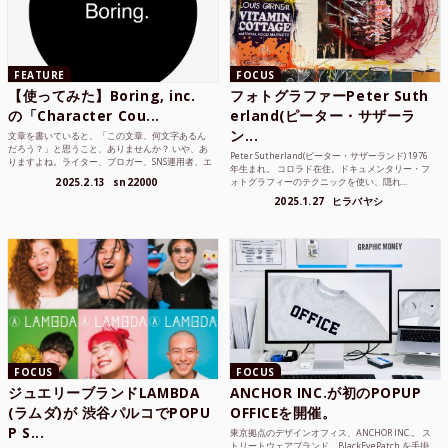
FEATURE
FOCUS
【使ってみた】Boring, inc.
フォトグラファーPeter Suth
の「Character Cou...
erland(ピーター・サザーラ
ン...
文章を書いていると、「この文章、何文字あるん
だろう？」と思うこと、ありませんか？ いや、あ
Peter Sutherland(ピーター・サザーランド) 1976
りますよね。ライター、ブロガー、SNS運用者、エ
年生まれ。 コロラド在住。ドキュメンタリー・フ
ンジニア、学生...
2025.2.13
sn22000
ォトグラフィーのテクニックを使い、隠れ...
2025.1.27
ヒラバヤシ
FOCUS
FOCUS
ジュエリーブランドLAMBDA
ANCHOR INC.が初のPOPUP
(ラムダ)が 渋谷パルコでPOPU
OFFICEを開催。
P S...
東京拠点のデザインオフィス、ANCHOR INC.。 ス
トリートウェアブランド、BlackEyePatch を手掛