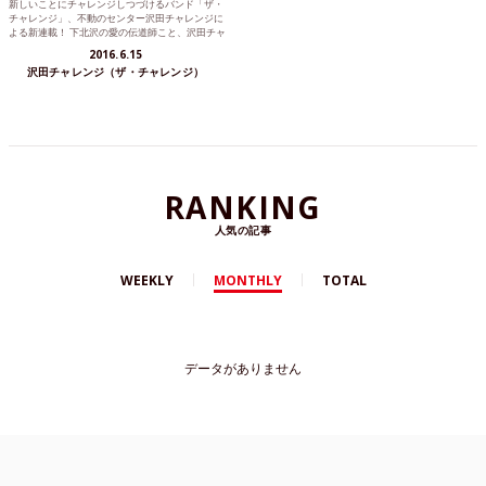
新しいことにチャレンジしつづけるバンド「ザ・
チャレンジ」、不動のセンター沢田チャレンジに
よる新連載！ 下北沢の愛の伝道師こと、沢田チャ
レンジが読者の人生...
2016.6.15
沢田チャレンジ（ザ・チャレンジ）
RANKING
人気の記事
WEEKLY
MONTHLY
TOTAL
データがありません