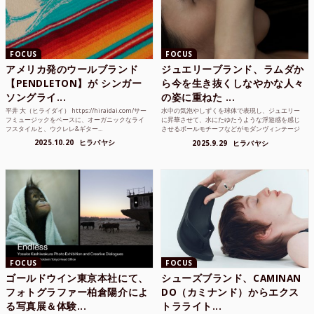
FOCUS
FOCUS
アメリカ発のウールブランド
ジュエリーブランド、ラムダか
【PENDLETON】が シンガー
ら今を生き抜くしなやかな人々
ソングライ...
の姿に重ねた ...
平井 大（ヒライダイ） https://hiraidai.com/サー
水中の気泡やしずくを球体で表現し、ジュエリー
フミュージックをベースに、オーガニックなライ
に昇華させて、水にたゆたうような浮遊感を感じ
フスタイルと、ウクレレ&ギター...
させるボールモチーフなどがモダンヴィンテージ
のような雰囲気も感じ...
2025.10.20
ヒラバヤシ
2025.9.29
ヒラバヤシ
FOCUS
FOCUS
ゴールドウイン東京本社にて、
シューズブランド、CAMINAN
フォトグラファー柏倉陽介によ
DO（カミナンド）からエクス
る写真展＆体験...
トラライト...