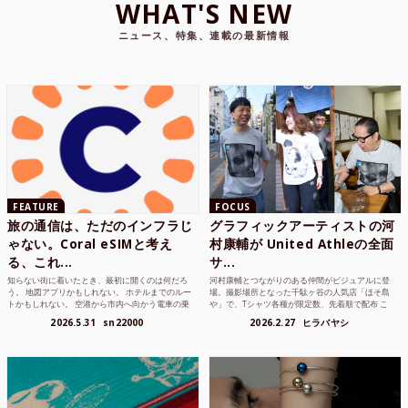
WHAT'S NEW
ニュース、特集、連載の最新情報
FEATURE
FOCUS
旅の通信は、ただのインフラじ
グラフィックアーティストの河
ゃない。Coral eSIMと考え
村康輔が United Athleの全面
る、これ...
サ...
知らない街に着いたとき、最初に開くのは何だろ
河村康輔とつながりのある仲間がビジュアルに登
う。 地図アプリかもしれない。 ホテルまでのルー
場。撮影場所となった千駄ヶ谷の人気店「ほそ島
トかもしれない。 空港から市内へ向かう電車の乗
や」で、Tシャツ各種が限定数、先着順で配布 こ
り方かもしれな...
れまでUnited...
2026.5.31
sn22000
2026.2.27
ヒラバヤシ