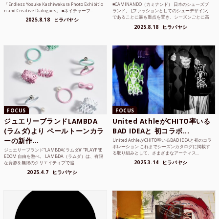
「Endless Yosuke Kashiwakura Photo Exhibitio
■CAMINANDO（カミナンド） 日本のシューズブ
n and Creative Dialogues」 ■ネイチャーフ...
ランド。 [ファッションとしてのシューデザイン]
であることに最も重点を置き、シーズンごとに高
2025.8.18
ヒラバヤシ
品質な素...
2025.8.18
ヒラバヤシ
FOCUS
FOCUS
ジュエリーブランドLAMBDA
United AthleがCHITO率いる
(ラムダ)より ペールトーンカラ
BAD IDEAと 初コラボ...
ーの新作...
United AthleがCHITO率いるBAD IDEAと初のコラ
ボレーション これまでシーズンカタログに掲載す
ジュエリーブランド“LAMBDA( ラムダ))” “PLAYFRE
る取り組みとして、さまざまなアーティス...
EDOM 自由を遊べ。 LAMBDA（ラムダ）は、有限
2025.3.14
ヒラバヤシ
な資源を無限のクリエイティブで追...
2025.4.7
ヒラバヤシ