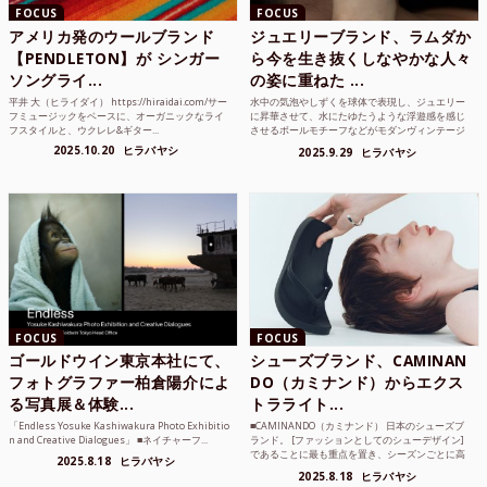
FOCUS
FOCUS
アメリカ発のウールブランド
ジュエリーブランド、ラムダか
【PENDLETON】が シンガー
ら今を生き抜くしなやかな人々
ソングライ...
の姿に重ねた ...
平井 大（ヒライダイ） https://hiraidai.com/サー
水中の気泡やしずくを球体で表現し、ジュエリー
フミュージックをベースに、オーガニックなライ
に昇華させて、水にたゆたうような浮遊感を感じ
フスタイルと、ウクレレ&ギター...
させるボールモチーフなどがモダンヴィンテージ
のような雰囲気も感じ...
2025.10.20
ヒラバヤシ
2025.9.29
ヒラバヤシ
FOCUS
FOCUS
ゴールドウイン東京本社にて、
シューズブランド、CAMINAN
フォトグラファー柏倉陽介によ
DO（カミナンド）からエクス
る写真展＆体験...
トラライト...
「Endless Yosuke Kashiwakura Photo Exhibitio
■CAMINANDO（カミナンド） 日本のシューズブ
n and Creative Dialogues」 ■ネイチャーフ...
ランド。 [ファッションとしてのシューデザイン]
であることに最も重点を置き、シーズンごとに高
2025.8.18
ヒラバヤシ
品質な素...
2025.8.18
ヒラバヤシ