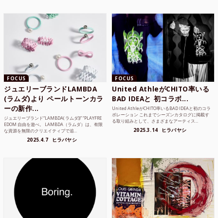
FOCUS
FOCUS
ジュエリーブランドLAMBDA
United AthleがCHITO率いる
(ラムダ)より ペールトーンカラ
BAD IDEAと 初コラボ...
ーの新作...
United AthleがCHITO率いるBAD IDEAと初のコラ
ボレーション これまでシーズンカタログに掲載す
ジュエリーブランド“LAMBDA( ラムダ))” “PLAYFRE
る取り組みとして、さまざまなアーティス...
EDOM 自由を遊べ。 LAMBDA（ラムダ）は、有限
2025.3.14
ヒラバヤシ
な資源を無限のクリエイティブで追...
2025.4.7
ヒラバヤシ