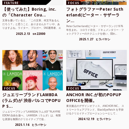
FEATURE
FOCUS
【使ってみた】Boring, inc.
フォトグラファーPeter Suth
の「Character Cou...
erland(ピーター・サザーラ
ン...
文章を書いていると、「この文章、何文字あるん
だろう？」と思うこと、ありませんか？ いや、あ
Peter Sutherland(ピーター・サザーランド) 1976
りますよね。ライター、ブロガー、SNS運用者、エ
年生まれ。 コロラド在住。ドキュメンタリー・フ
ンジニア、学生...
2025.2.13
sn22000
ォトグラフィーのテクニックを使い、隠れ...
2025.1.27
ヒラバヤシ
FOCUS
FOCUS
ジュエリーブランドLAMBDA
ANCHOR INC.が初のPOPUP
(ラムダ)が 渋谷パルコでPOPU
OFFICEを開催。
P S...
東京拠点のデザインオフィス、ANCHOR INC.。 ス
トリートウェアブランド、BlackEyePatch を手掛
ジュエリーブランド“LAMBDA( ラムダ))” “PLAYFRE
けるクリエイティブエージェンシーとして...
EDOM 自由を遊べ。 LAMBDA（ラムダ）は、有限
2024.12.19
ヒラバヤシ
な資源を無限のクリエイティブで追...
2025.1.16
ヒラバヤシ