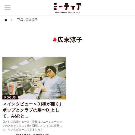
TAG : 広末涼子
#
広末涼子
FOCUS
＜インタビュー＞DJ和が開くJ
ポップとクラブの扉〜DJとし
て、A&Rと...
DJとして活躍する一方、普段はソニーミュージッ
クのスタッフとして働くDJ和。オフィスに突撃し
て、インタビューしてきました！