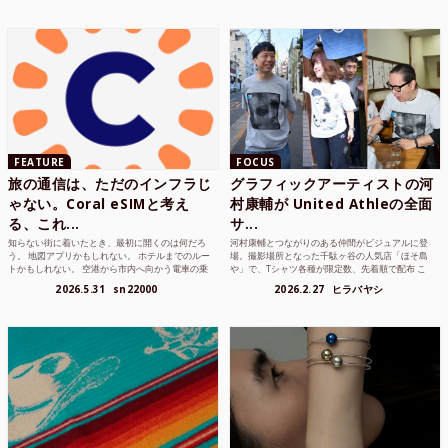
FEATURE
FOCUS
旅の通信は、ただのインフラじ
グラフィックアーティストの河
ゃない。Coral eSIMと考え
村康輔が United Athleの全面
る、これ...
サ...
知らない街に着いたとき、最初に開くのは何だろ
河村康輔とつながりのある仲間がビジュアルに登
う。 地図アプリかもしれない。 ホテルまでのルー
場。撮影場所となった千駄ヶ谷の人気店「ほそ島
トかもしれない。 空港から市内へ向かう電車の乗
や」で、Tシャツ各種が限定数、先着順で配布 こ
り方かもしれな...
れまでUnited...
2026.5.31
sn22000
2026.2.27
ヒラバヤシ