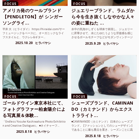
FOCUS
FOCUS
アメリカ発のウールブランド
ジュエリーブランド、ラムダか
【PENDLETON】が シンガー
ら今を生き抜くしなやかな人々
ソングライ...
の姿に重ねた ...
平井 大（ヒライダイ） https://hiraidai.com/サー
水中の気泡やしずくを球体で表現し、ジュエリー
フミュージックをベースに、オーガニックなライ
に昇華させて、水にたゆたうような浮遊感を感じ
フスタイルと、ウクレレ&ギター...
させるボールモチーフなどがモダンヴィンテージ
のような雰囲気も感じ...
2025.10.20
ヒラバヤシ
2025.9.29
ヒラバヤシ
FOCUS
FOCUS
ゴールドウイン東京本社にて、
シューズブランド、CAMINAN
フォトグラファー柏倉陽介によ
DO（カミナンド）からエクス
る写真展＆体験...
トラライト...
「Endless Yosuke Kashiwakura Photo Exhibitio
■CAMINANDO（カミナンド） 日本のシューズブ
n and Creative Dialogues」 ■ネイチャーフ...
ランド。 [ファッションとしてのシューデザイン]
であることに最も重点を置き、シーズンごとに高
2025.8.18
ヒラバヤシ
品質な素...
2025.8.18
ヒラバヤシ