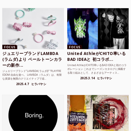
FOCUS
FOCUS
ジュエリーブランドLAMBDA
United AthleがCHITO率いる
(ラムダ)より ペールトーンカラ
BAD IDEAと 初コラボ...
ーの新作...
United AthleがCHITO率いるBAD IDEAと初のコラ
ボレーション これまでシーズンカタログに掲載す
ジュエリーブランド“LAMBDA( ラムダ))” “PLAYFRE
る取り組みとして、さまざまなアーティス...
EDOM 自由を遊べ。 LAMBDA（ラムダ）は、有限
2025.3.14
ヒラバヤシ
な資源を無限のクリエイティブで追...
2025.4.7
ヒラバヤシ