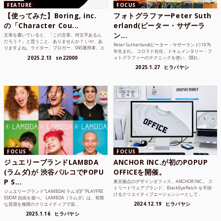
FEATURE
FOCUS
【使ってみた】Boring, inc.
フォトグラファーPeter Suth
の「Character Cou...
erland(ピーター・サザーラ
ン...
文章を書いていると、「この文章、何文字あるん
だろう？」と思うこと、ありませんか？ いや、あ
Peter Sutherland(ピーター・サザーランド) 1976
りますよね。ライター、ブロガー、SNS運用者、エ
年生まれ。 コロラド在住。ドキュメンタリー・フ
ンジニア、学生...
2025.2.13
sn22000
ォトグラフィーのテクニックを使い、隠れ...
2025.1.27
ヒラバヤシ
FOCUS
FOCUS
ジュエリーブランドLAMBDA
ANCHOR INC.が初のPOPUP
(ラムダ)が 渋谷パルコでPOPU
OFFICEを開催。
P S...
東京拠点のデザインオフィス、ANCHOR INC.。 ス
トリートウェアブランド、BlackEyePatch を手掛
ジュエリーブランド“LAMBDA( ラムダ))” “PLAYFRE
けるクリエイティブエージェンシーとして...
EDOM 自由を遊べ。 LAMBDA（ラムダ）は、有限
2024.12.19
ヒラバヤシ
な資源を無限のクリエイティブで追...
2025.1.16
ヒラバヤシ