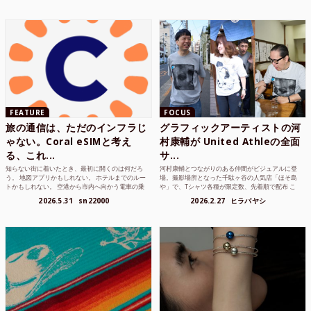
FEATURE
FOCUS
旅の通信は、ただのインフラじ
グラフィックアーティストの河
ゃない。Coral eSIMと考え
村康輔が United Athleの全面
る、これ...
サ...
知らない街に着いたとき、最初に開くのは何だろ
河村康輔とつながりのある仲間がビジュアルに登
う。 地図アプリかもしれない。 ホテルまでのルー
場。撮影場所となった千駄ヶ谷の人気店「ほそ島
トかもしれない。 空港から市内へ向かう電車の乗
や」で、Tシャツ各種が限定数、先着順で配布 こ
り方かもしれな...
れまでUnited...
2026.5.31
sn22000
2026.2.27
ヒラバヤシ