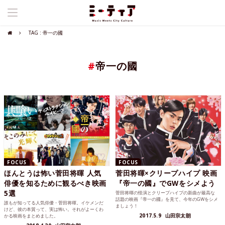
TAG : 帝一の國
#
帝一の國
FOCUS
FOCUS
ほんとうは怖い菅田将暉 人気
菅田将暉×クリープハイプ 映画
俳優を知るために観るべき映画
『帝一の國』でGWをシメよう
5選
菅田将暉の怪演とクリープハイプの新曲が最高な
話題の映画『帝一の國』を見て、今年のGWをシメ
誰もが知ってる人気俳優・菅田将暉。イケメンだ
ましょう！
けど、彼の本質って、実は怖い。それがよーくわ
2017.5.9
山田宗太朗
かる映画をまとめました。