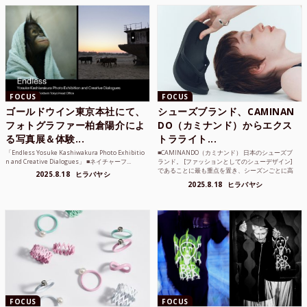
FOCUS
FOCUS
ゴールドウイン東京本社にて、
シューズブランド、CAMINAN
フォトグラファー柏倉陽介によ
DO（カミナンド）からエクス
る写真展＆体験...
トラライト...
「Endless Yosuke Kashiwakura Photo Exhibitio
■CAMINANDO（カミナンド） 日本のシューズブ
n and Creative Dialogues」 ■ネイチャーフ...
ランド。 [ファッションとしてのシューデザイン]
であることに最も重点を置き、シーズンごとに高
2025.8.18
ヒラバヤシ
品質な素...
2025.8.18
ヒラバヤシ
FOCUS
FOCUS