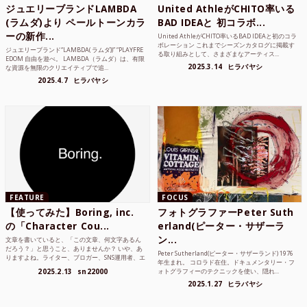
ジュエリーブランドLAMBDA
United AthleがCHITO率いる
(ラムダ)より ペールトーンカラ
BAD IDEAと 初コラボ...
ーの新作...
United AthleがCHITO率いるBAD IDEAと初のコラ
ボレーション これまでシーズンカタログに掲載す
ジュエリーブランド“LAMBDA( ラムダ))” “PLAYFRE
る取り組みとして、さまざまなアーティス...
EDOM 自由を遊べ。 LAMBDA（ラムダ）は、有限
2025.3.14
ヒラバヤシ
な資源を無限のクリエイティブで追...
2025.4.7
ヒラバヤシ
FEATURE
FOCUS
【使ってみた】Boring, inc.
フォトグラファーPeter Suth
の「Character Cou...
erland(ピーター・サザーラ
ン...
文章を書いていると、「この文章、何文字あるん
だろう？」と思うこと、ありませんか？ いや、あ
Peter Sutherland(ピーター・サザーランド) 1976
りますよね。ライター、ブロガー、SNS運用者、エ
年生まれ。 コロラド在住。ドキュメンタリー・フ
ンジニア、学生...
2025.2.13
sn22000
ォトグラフィーのテクニックを使い、隠れ...
2025.1.27
ヒラバヤシ