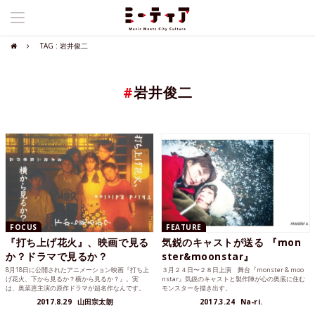
TAG : 岩井俊二
#
岩井俊二
FOCUS
FEATURE
『打ち上げ花火』、映画で見る
気鋭のキャストが送る 『mon
か？ドラマで見るか？
ster&moonstar』
8月18日に公開されたアニメーション映画『打ち上
３月２４日〜２８日上演 舞台『monster & moo
げ花火、下から見るか？横から見るか？』。実
nstar』気鋭のキャストと製作陣が心の奥底に住む
は、奥菜恵主演の原作ドラマが超名作なんです。
モンスターを描き出す。
2017.8.29
山田宗太朗
2017.3.24
Na-ri.