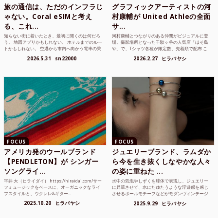
旅の通信は、ただのインフラじ
グラフィックアーティストの河
ゃない。Coral eSIMと考え
村康輔が United Athleの全面
る、これ...
サ...
知らない街に着いたとき、最初に開くのは何だろ
河村康輔とつながりのある仲間がビジュアルに登
う。 地図アプリかもしれない。 ホテルまでのルー
場。撮影場所となった千駄ヶ谷の人気店「ほそ島
トかもしれない。 空港から市内へ向かう電車の乗
や」で、Tシャツ各種が限定数、先着順で配布 こ
り方かもしれな...
れまでUnited...
2026.5.31
sn22000
2026.2.27
ヒラバヤシ
FOCUS
FOCUS
アメリカ発のウールブランド
ジュエリーブランド、ラムダか
【PENDLETON】が シンガー
ら今を生き抜くしなやかな人々
ソングライ...
の姿に重ねた ...
平井 大（ヒライダイ） https://hiraidai.com/サー
水中の気泡やしずくを球体で表現し、ジュエリー
フミュージックをベースに、オーガニックなライ
に昇華させて、水にたゆたうような浮遊感を感じ
フスタイルと、ウクレレ&ギター...
させるボールモチーフなどがモダンヴィンテージ
のような雰囲気も感じ...
2025.10.20
ヒラバヤシ
2025.9.29
ヒラバヤシ