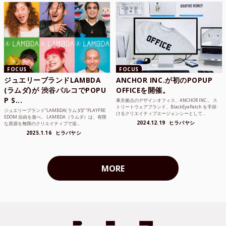
FOCUS
FOCUS
ジュエリーブランドLAMBDA
ANCHOR INC.が初のPOPUP
(ラムダ)が 渋谷パルコでPOPU
OFFICEを開催。
P S...
東京拠点のデザインオフィス、ANCHOR INC.。 ス
トリートウェアブランド、BlackEyePatch を手掛
ジュエリーブランド“LAMBDA( ラムダ))” “PLAYFRE
けるクリエイティブエージェンシーとして...
EDOM 自由を遊べ。 LAMBDA（ラムダ）は、有限
2024.12.19
ヒラバヤシ
な資源を無限のクリエイティブで追...
2025.1.16
ヒラバヤシ
MORE