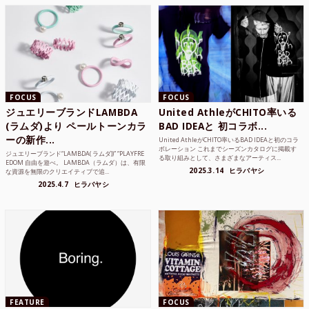
FOCUS
FOCUS
ジュエリーブランドLAMBDA
United AthleがCHITO率いる
(ラムダ)より ペールトーンカラ
BAD IDEAと 初コラボ...
ーの新作...
United AthleがCHITO率いるBAD IDEAと初のコラ
ボレーション これまでシーズンカタログに掲載す
ジュエリーブランド“LAMBDA( ラムダ))” “PLAYFRE
る取り組みとして、さまざまなアーティス...
EDOM 自由を遊べ。 LAMBDA（ラムダ）は、有限
2025.3.14
ヒラバヤシ
な資源を無限のクリエイティブで追...
2025.4.7
ヒラバヤシ
FEATURE
FOCUS