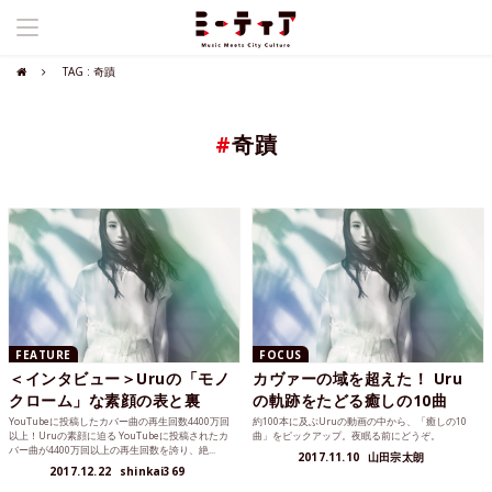
TAG : 奇蹟
#
奇蹟
FEATURE
FOCUS
＜インタビュー＞Uruの「モノ
カヴァーの域を超えた！ Uru
クローム」な素顔の表と裏
の軌跡をたどる癒しの10曲
YouTubeに投稿したカバー曲の再生回数4400万回
約100本に及ぶUruの動画の中から、「癒しの10
以上！Uruの素顔に迫る YouTubeに投稿されたカ
曲」をピックアップ。夜眠る前にどうぞ。
バー曲が4400万回以上の再生回数を誇り、絶...
2017.11.10
山田宗太朗
2017.12.22
shinkai369