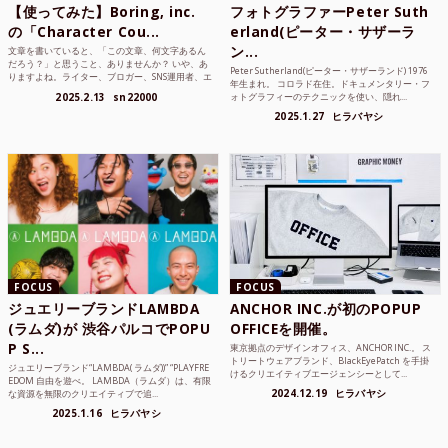
【使ってみた】Boring, inc.
フォトグラファーPeter Suth
の「Character Cou...
erland(ピーター・サザーラ
ン...
文章を書いていると、「この文章、何文字あるん
だろう？」と思うこと、ありませんか？ いや、あ
Peter Sutherland(ピーター・サザーランド) 1976
りますよね。ライター、ブロガー、SNS運用者、エ
年生まれ。 コロラド在住。ドキュメンタリー・フ
ンジニア、学生...
2025.2.13
sn22000
ォトグラフィーのテクニックを使い、隠れ...
2025.1.27
ヒラバヤシ
FOCUS
FOCUS
ジュエリーブランドLAMBDA
ANCHOR INC.が初のPOPUP
(ラムダ)が 渋谷パルコでPOPU
OFFICEを開催。
P S...
東京拠点のデザインオフィス、ANCHOR INC.。 ス
トリートウェアブランド、BlackEyePatch を手掛
ジュエリーブランド“LAMBDA( ラムダ))” “PLAYFRE
けるクリエイティブエージェンシーとして...
EDOM 自由を遊べ。 LAMBDA（ラムダ）は、有限
2024.12.19
ヒラバヤシ
な資源を無限のクリエイティブで追...
2025.1.16
ヒラバヤシ