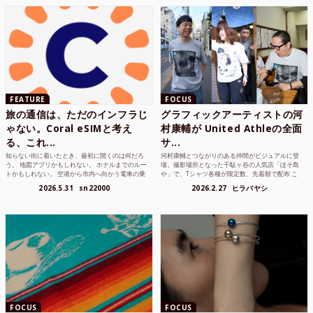
FEATURE
FOCUS
旅の通信は、ただのインフラじ
グラフィックアーティストの河
ゃない。Coral eSIMと考え
村康輔が United Athleの全面
る、これ...
サ...
知らない街に着いたとき、最初に開くのは何だろ
河村康輔とつながりのある仲間がビジュアルに登
う。 地図アプリかもしれない。 ホテルまでのルー
場。撮影場所となった千駄ヶ谷の人気店「ほそ島
トかもしれない。 空港から市内へ向かう電車の乗
や」で、Tシャツ各種が限定数、先着順で配布 こ
り方かもしれな...
れまでUnited...
2026.5.31
sn22000
2026.2.27
ヒラバヤシ
FOCUS
FOCUS