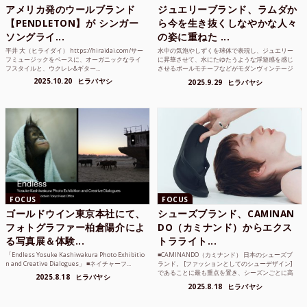
アメリカ発のウールブランド
ジュエリーブランド、ラムダか
【PENDLETON】が シンガー
ら今を生き抜くしなやかな人々
ソングライ...
の姿に重ねた ...
平井 大（ヒライダイ） https://hiraidai.com/サー
水中の気泡やしずくを球体で表現し、ジュエリー
フミュージックをベースに、オーガニックなライ
に昇華させて、水にたゆたうような浮遊感を感じ
フスタイルと、ウクレレ&ギター...
させるボールモチーフなどがモダンヴィンテージ
のような雰囲気も感じ...
2025.10.20
ヒラバヤシ
2025.9.29
ヒラバヤシ
FOCUS
FOCUS
ゴールドウイン東京本社にて、
シューズブランド、CAMINAN
フォトグラファー柏倉陽介によ
DO（カミナンド）からエクス
る写真展＆体験...
トラライト...
「Endless Yosuke Kashiwakura Photo Exhibitio
■CAMINANDO（カミナンド） 日本のシューズブ
n and Creative Dialogues」 ■ネイチャーフ...
ランド。 [ファッションとしてのシューデザイン]
であることに最も重点を置き、シーズンごとに高
2025.8.18
ヒラバヤシ
品質な素...
2025.8.18
ヒラバヤシ