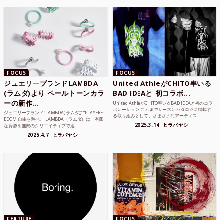
FOCUS
FOCUS
ジュエリーブランドLAMBDA
United AthleがCHITO率いる
(ラムダ)より ペールトーンカラ
BAD IDEAと 初コラボ...
ーの新作...
United AthleがCHITO率いるBAD IDEAと初のコラ
ボレーション これまでシーズンカタログに掲載す
ジュエリーブランド“LAMBDA( ラムダ))” “PLAYFRE
る取り組みとして、さまざまなアーティス...
EDOM 自由を遊べ。 LAMBDA（ラムダ）は、有限
2025.3.14
ヒラバヤシ
な資源を無限のクリエイティブで追...
2025.4.7
ヒラバヤシ
FEATURE
FOCUS