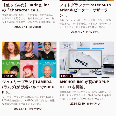
【使ってみた】Boring, inc.
フォトグラファーPeter Suth
の「Character Cou...
erland(ピーター・サザーラ
ン...
文章を書いていると、「この文章、何文字あるん
だろう？」と思うこと、ありませんか？ いや、あ
Peter Sutherland(ピーター・サザーランド) 1976
りますよね。ライター、ブロガー、SNS運用者、エ
年生まれ。 コロラド在住。ドキュメンタリー・フ
ンジニア、学生...
2025.2.13
sn22000
ォトグラフィーのテクニックを使い、隠れ...
2025.1.27
ヒラバヤシ
FOCUS
FOCUS
ジュエリーブランドLAMBDA
ANCHOR INC.が初のPOPUP
(ラムダ)が 渋谷パルコでPOPU
OFFICEを開催。
P S...
東京拠点のデザインオフィス、ANCHOR INC.。 ス
トリートウェアブランド、BlackEyePatch を手掛
ジュエリーブランド“LAMBDA( ラムダ))” “PLAYFRE
けるクリエイティブエージェンシーとして...
EDOM 自由を遊べ。 LAMBDA（ラムダ）は、有限
2024.12.19
ヒラバヤシ
な資源を無限のクリエイティブで追...
2025.1.16
ヒラバヤシ