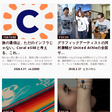
FEATURE
FOCUS
旅の通信は、ただのインフラじ
グラフィックアーティストの河
ゃない。Coral eSIMと考え
村康輔が United Athleの全面
る、これ...
サ...
知らない街に着いたとき、最初に開くのは何だろ
河村康輔とつながりのある仲間がビジュアルに登
う。 地図アプリかもしれない。 ホテルまでのルー
場。撮影場所となった千駄ヶ谷の人気店「ほそ島
トかもしれない。 空港から市内へ向かう電車の乗
や」で、Tシャツ各種が限定数、先着順で配布 こ
り方かもしれな...
れまでUnited...
2026.5.31
sn22000
2026.2.27
ヒラバヤシ
FOCUS
FOCUS