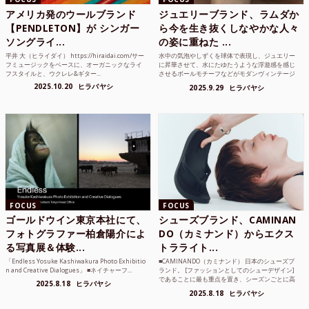
アメリカ発のウールブランド
ジュエリーブランド、ラムダか
【PENDLETON】が シンガー
ら今を生き抜くしなやかな人々
ソングライ...
の姿に重ねた ...
平井 大（ヒライダイ） https://hiraidai.com/サー
水中の気泡やしずくを球体で表現し、ジュエリー
フミュージックをベースに、オーガニックなライ
に昇華させて、水にたゆたうような浮遊感を感じ
フスタイルと、ウクレレ&ギター...
させるボールモチーフなどがモダンヴィンテージ
のような雰囲気も感じ...
2025.10.20
ヒラバヤシ
2025.9.29
ヒラバヤシ
FOCUS
FOCUS
ゴールドウイン東京本社にて、
シューズブランド、CAMINAN
フォトグラファー柏倉陽介によ
DO（カミナンド）からエクス
る写真展＆体験...
トラライト...
「Endless Yosuke Kashiwakura Photo Exhibitio
■CAMINANDO（カミナンド） 日本のシューズブ
n and Creative Dialogues」 ■ネイチャーフ...
ランド。 [ファッションとしてのシューデザイン]
であることに最も重点を置き、シーズンごとに高
2025.8.18
ヒラバヤシ
品質な素...
2025.8.18
ヒラバヤシ