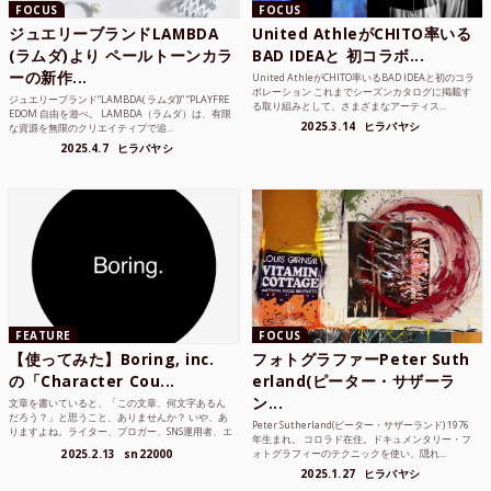
FOCUS
FOCUS
ジュエリーブランドLAMBDA
United AthleがCHITO率いる
(ラムダ)より ペールトーンカラ
BAD IDEAと 初コラボ...
ーの新作...
United AthleがCHITO率いるBAD IDEAと初のコラ
ボレーション これまでシーズンカタログに掲載す
ジュエリーブランド“LAMBDA( ラムダ))” “PLAYFRE
る取り組みとして、さまざまなアーティス...
EDOM 自由を遊べ。 LAMBDA（ラムダ）は、有限
2025.3.14
ヒラバヤシ
な資源を無限のクリエイティブで追...
2025.4.7
ヒラバヤシ
FEATURE
FOCUS
【使ってみた】Boring, inc.
フォトグラファーPeter Suth
の「Character Cou...
erland(ピーター・サザーラ
ン...
文章を書いていると、「この文章、何文字あるん
だろう？」と思うこと、ありませんか？ いや、あ
Peter Sutherland(ピーター・サザーランド) 1976
りますよね。ライター、ブロガー、SNS運用者、エ
年生まれ。 コロラド在住。ドキュメンタリー・フ
ンジニア、学生...
2025.2.13
sn22000
ォトグラフィーのテクニックを使い、隠れ...
2025.1.27
ヒラバヤシ