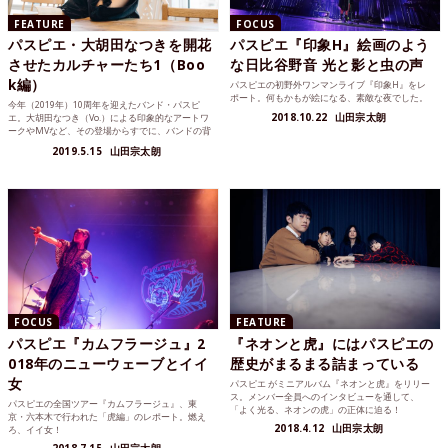
FEATURE
FOCUS
パスピエ・大胡田なつきを開花
パスピエ『印象H』絵画のよう
させたカルチャーたち1（Boo
な日比谷野音 光と影と虫の声
k編）
パスピエの初野外ワンマンライブ『印象H』をレ
ポート。何もかもが絵になる、素敵な夜でした。
今年（2019年）10周年を迎えたバンド・パスピ
2018.10.22
山田宗太朗
エ。大胡田なつき（Vo.）による印象的なアートワ
ークやMVなど、その登場からすでに、バンドの背
景には数多...
2019.5.15
山田宗太朗
FOCUS
FEATURE
パスピエ『カムフラージュ』2
『ネオンと虎』にはパスピエの
018年のニューウェーブとイイ
歴史がまるまる詰まっている
女
パスピエ がミニアルバム『ネオンと虎』をリリー
ス。メンバー全員へのインタビューを通して、
パスピエの全国ツアー『カムフラージュ』、東
「よく光る、ネオンの虎」の正体に迫る！
京・六本木で行われた「虎編」のレポート。燃え
2018.4.12
山田宗太朗
ろ、イイ女！