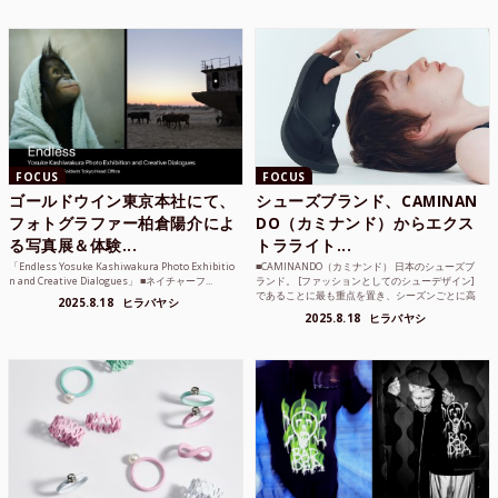
FOCUS
FOCUS
ゴールドウイン東京本社にて、
シューズブランド、CAMINAN
フォトグラファー柏倉陽介によ
DO（カミナンド）からエクス
る写真展＆体験...
トラライト...
「Endless Yosuke Kashiwakura Photo Exhibitio
■CAMINANDO（カミナンド） 日本のシューズブ
n and Creative Dialogues」 ■ネイチャーフ...
ランド。 [ファッションとしてのシューデザイン]
であることに最も重点を置き、シーズンごとに高
2025.8.18
ヒラバヤシ
品質な素...
2025.8.18
ヒラバヤシ