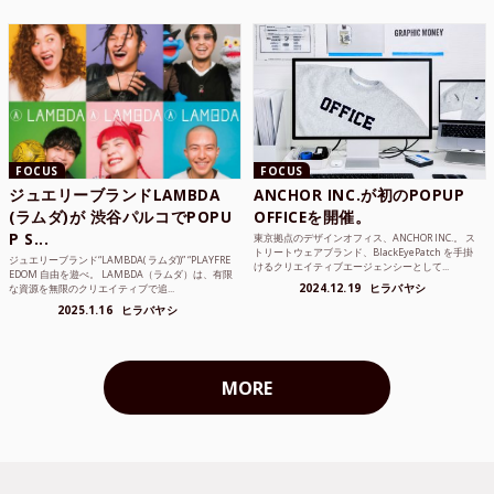
FOCUS
FOCUS
ジュエリーブランドLAMBDA
ANCHOR INC.が初のPOPUP
(ラムダ)が 渋谷パルコでPOPU
OFFICEを開催。
P S...
東京拠点のデザインオフィス、ANCHOR INC.。 ス
トリートウェアブランド、BlackEyePatch を手掛
ジュエリーブランド“LAMBDA( ラムダ))” “PLAYFRE
けるクリエイティブエージェンシーとして...
EDOM 自由を遊べ。 LAMBDA（ラムダ）は、有限
2024.12.19
ヒラバヤシ
な資源を無限のクリエイティブで追...
2025.1.16
ヒラバヤシ
MORE