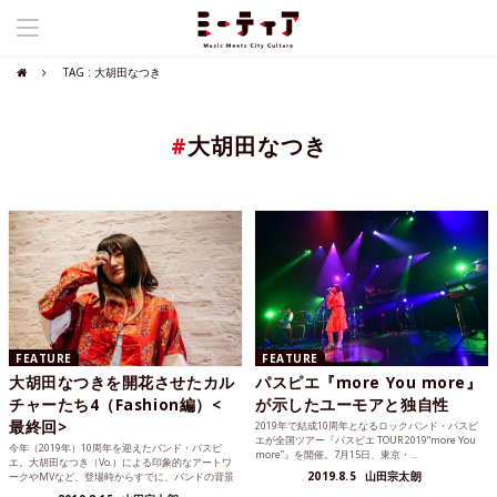
TAG : 大胡田なつき
#
大胡田なつき
FEATURE
FEATURE
大胡田なつきを開花させたカル
パスピエ『more You more』
チャーたち4（Fashion編）<
が示したユーモアと独自性
最終回>
2019年で結成10周年となるロックバンド・パスピ
エが全国ツアー『パスピエ TOUR 2019“more You
今年（2019年）10周年を迎えたバンド・パスピ
more”』を開催。7月15日、東京・...
エ。大胡田なつき（Vo.）による印象的なアートワ
2019.8.5
山田宗太朗
ークやMVなど、登場時からすでに、バンドの背景
には数多く...