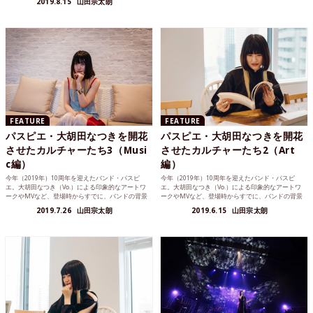
2019.8.15
山田宗太朗
FEATURE
FEATURE
パスピエ・大胡田なつきを開花
パスピエ・大胡田なつきを開花
させたカルチャーたち3（Musi
させたカルチャーたち2（Art
c編）
編）
今年（2019年）10周年を迎えたバンド・パスピ
今年（2019年）10周年を迎えたバンド・パスピ
エ。大胡田なつき（Vo.）による印象的なアートワ
エ。大胡田なつき（Vo.）による印象的なアートワ
ークやMVなど、登場時からすでに、バンドの背景
ークやMVなど、登場時からすでに、バンドの背景
には数多く...
には数多く...
2019.7.26
山田宗太朗
2019.6.15
山田宗太朗