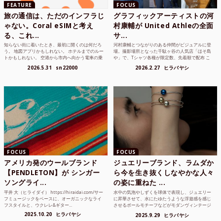
FEATURE
FOCUS
旅の通信は、ただのインフラじ
グラフィックアーティストの河
ゃない。Coral eSIMと考え
村康輔が United Athleの全面
る、これ...
サ...
知らない街に着いたとき、最初に開くのは何だろ
河村康輔とつながりのある仲間がビジュアルに登
う。 地図アプリかもしれない。 ホテルまでのルー
場。撮影場所となった千駄ヶ谷の人気店「ほそ島
トかもしれない。 空港から市内へ向かう電車の乗
や」で、Tシャツ各種が限定数、先着順で配布 こ
り方かもしれな...
れまでUnited...
2026.5.31
sn22000
2026.2.27
ヒラバヤシ
FOCUS
FOCUS
アメリカ発のウールブランド
ジュエリーブランド、ラムダか
【PENDLETON】が シンガー
ら今を生き抜くしなやかな人々
ソングライ...
の姿に重ねた ...
平井 大（ヒライダイ） https://hiraidai.com/サー
水中の気泡やしずくを球体で表現し、ジュエリー
フミュージックをベースに、オーガニックなライ
に昇華させて、水にたゆたうような浮遊感を感じ
フスタイルと、ウクレレ&ギター...
させるボールモチーフなどがモダンヴィンテージ
のような雰囲気も感じ...
2025.10.20
ヒラバヤシ
2025.9.29
ヒラバヤシ