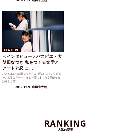
2018.7.15
山田宗太朗
FEATURE
＜インタビュー＞パスピエ・大
胡田なつき 私をつくる文学と
アートと恋 こ...
パスピエの大胡田なつきさん（Vo.）にインタビュ
ー。文学とアート、そして恋にまつわる素敵なお
話をどうぞ！
2017.11.9
山田宗太朗
RANKING
人気の記事