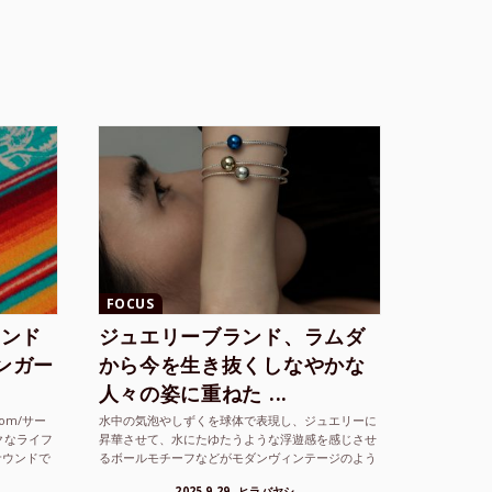
FOCUS
ランド
ジュエリーブランド、ラムダ
シンガー
から今を生き抜くしなやかな
人々の姿に重ねた ...
com/サー
水中の気泡やしずくを球体で表現し、ジュエリーに
クなライフ
昇華させて、水にたゆたうような浮遊感を感じさせ
サウンドで
るボールモチーフなどがモダンヴィンテージのよう
な雰囲気も感じさせるLAMBDA の新しいコレクシ
2025.9.29
ヒラバヤシ