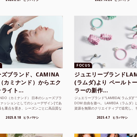
FOCUS
ズブランド、CAMINA
ジュエリーブランドLAM
O（カミナンド）からエク
(ラムダ)より ペールト
ライト...
ラーの新作...
NANDO（カミナンド） 日本のシューズブラ
ジュエリーブランド“LAMBDA( ラムダ))” “P
ファッションとしてのシューデザイン]であ
DOM 自由を遊べ。 LAMBDA（ラムダ
最も重点を置き、シーズンごとに高品質な
資源を無限のクリエイティブで追究し、 
選し、伝統的な靴作りの技術を今でも持つ
の枠を超えボーダレスなジュエリ...
2025.8.18
ヒラバヤシ
2025.4.7
ヒラバヤシ