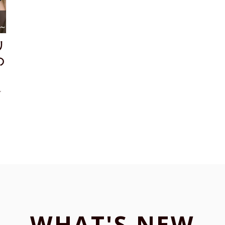
リ
の
ル
WHAT'S NEW