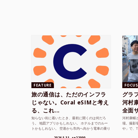
FEATURE
FOCUS
旅の通信は、ただのインフラ
グラ
じゃない。Coral eSIMと考え
河村康輔
る、これ...
全面サ.
知らない街に着いたとき、最初に開くのは何だろ
河村康輔
う。 地図アプリかもしれない。 ホテルまでのルー
場。撮影
トかもしれない。 空港から市内へ向かう電車の乗り
や」で、
方かもしれない。 あるいは、ひとまず音楽を流し
までUni
2026.5.31
sn22000