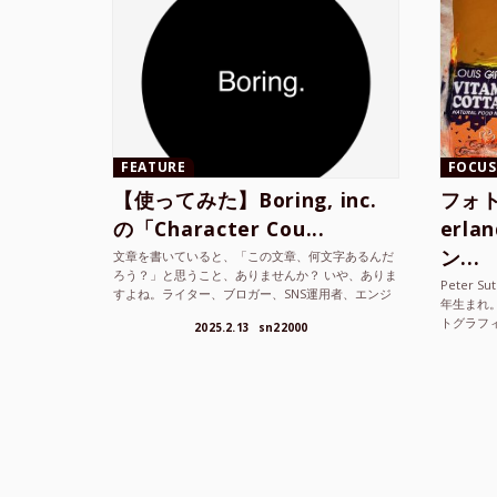
FEATURE
FOCUS
【使ってみた】Boring, inc.
フォト
の「Character Cou...
erl
ン...
文章を書いていると、「この文章、何文字あるんだ
ろう？」と思うこと、ありませんか？ いや、ありま
Peter S
すよね。ライター、ブロガー、SNS運用者、エンジ
年生まれ
ニア、学生… 文字数を意識する仕事やタスクは意外
トグラフ
2025.2.13
sn22000
と多い。で...
を撮り続け