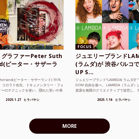
FOCUS
グラファーPeter Suth
ジュエリーブランドLAM
and(ピーター・サザーラ
(ラムダ)が 渋谷パルコで
UP S...
utherland(ピーター・サザーランド) 1976
ジュエリーブランド“LAMBDA( ラムダ))” “P
。 コロラド在住。ドキュメンタリー・フォ
DOM 自由を遊べ。 LAMBDA（ラムダ
ィーのテクニックを使い、隠れた笑いや美
資源を無限のクリエイティブで追究し、 
ているフォトグラファーでフィ...
の枠を超えボーダレスなジュエリ...
2025.1.27
ヒラバヤシ
2025.1.16
ヒラバヤシ
MORE