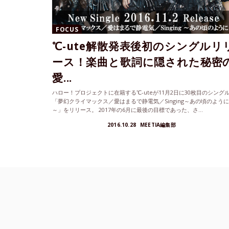
FOCUS
℃-ute解散発表後初のシングルリ
ース！楽曲と歌詞に隠された秘密
愛...
ハロー！プロジェクトに在籍する℃-uteが11月2日に30枚目のシング
「夢幻クライマックス／愛はまるで静電気／Singing～あの頃のように
～」をリリース。 2017年の6月に最後の目標であった、さ...
2016.10.28
MEETIA編集部