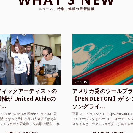
ニュース、特集、連載の最新情報
FOCUS
フィックアーティストの
アメリカ発のウールブ
が United Athleの
【PENDLETON】が 
..
ソングライ...
とつながりのある仲間がビジュアルに登
平井 大（ヒライダイ） https://hiraidai.
場所となった千駄ヶ谷の人気店「ほそ島
フミュージックをベースに、オーガニッ
Tシャツ各種が限定数、先着順で配布 これ
スタイルと、ウクレレ&ギターが奏でる
ted Athle（ユナイテッドアスレ）は、さま
注目を集めるシンガ ーソングラ...
2026.2.27
ヒラバヤシ
2025.10.20
ヒラバヤシ