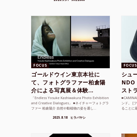
て、その街の空...
ざまな...
FOCUS
FOCUS
ゴールドウイン東京本社に
シュー
て、フォトグラファー柏倉陽
ND
介による写真展＆体験...
ストラ
「Endless Yosuke Kashiwakura Photo Exhibition
■CAMI
and Creative Dialogues」 ■ネイチャーフォトグラ
ンド。 [
ファー 柏倉陽介 自然や動植物の姿を通し...
ることに
素材を厳
2025.8.18
ヒラバヤシ
メキ...