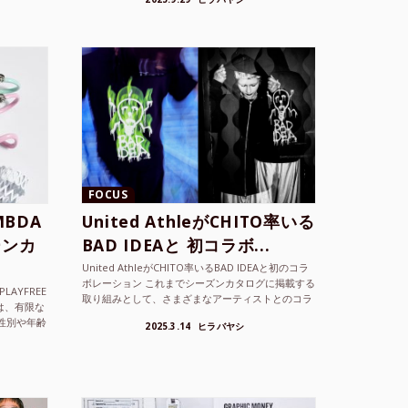
ョンを202...
FOCUS
BDA
United AthleがCHITO率いる
ーンカ
BAD IDEAと 初コラボ...
United AthleがCHITO率いるBAD IDEAと初のコラ
ボレーション これまでシーズンカタログに掲載する
LAYFREE
取り組みとして、さまざまなアーティストとのコラ
）は、有限な
ボレーションアイテムを製品見本として作...
性別や年齢
2025.3.14
ヒラバヤシ