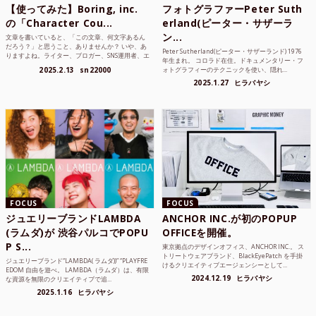
【使ってみた】Boring, inc.
フォトグラファーPeter Suth
の「Character Cou...
erland(ピーター・サザーラ
ン...
文章を書いていると、「この文章、何文字あるん
だろう？」と思うこと、ありませんか？ いや、あ
Peter Sutherland(ピーター・サザーランド) 1976
りますよね。ライター、ブロガー、SNS運用者、エ
年生まれ。 コロラド在住。ドキュメンタリー・フ
ンジニア、学生...
2025.2.13
sn22000
ォトグラフィーのテクニックを使い、隠れ...
2025.1.27
ヒラバヤシ
FOCUS
FOCUS
ジュエリーブランドLAMBDA
ANCHOR INC.が初のPOPUP
(ラムダ)が 渋谷パルコでPOPU
OFFICEを開催。
P S...
東京拠点のデザインオフィス、ANCHOR INC.。 ス
トリートウェアブランド、BlackEyePatch を手掛
ジュエリーブランド“LAMBDA( ラムダ))” “PLAYFRE
けるクリエイティブエージェンシーとして...
EDOM 自由を遊べ。 LAMBDA（ラムダ）は、有限
2024.12.19
ヒラバヤシ
な資源を無限のクリエイティブで追...
2025.1.16
ヒラバヤシ