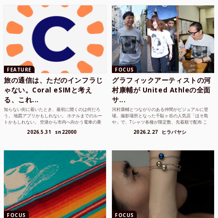
FEATURE
FOCUS
旅の通信は、ただのインフラじ
グラフィックアーティストの河
ゃない。Coral eSIMと考え
村康輔が United Athleの全面
る、これ...
サ...
知らない街に着いたとき、最初に開くのは何だろ
河村康輔とつながりのある仲間がビジュアルに登
う。 地図アプリかもしれない。 ホテルまでのルー
場。撮影場所となった千駄ヶ谷の人気店「ほそ島
トかもしれない。 空港から市内へ向かう電車の乗
や」で、Tシャツ各種が限定数、先着順で配布 こ
り方かもしれな...
れまでUnited...
2026.5.31
sn22000
2026.2.27
ヒラバヤシ
FOCUS
FOCUS