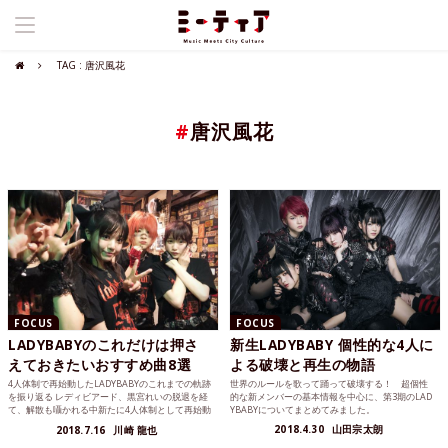
TAG : 唐沢風花
#
唐沢風花
FOCUS
FOCUS
LADYBABYのこれだけは押さ
新生LADYBABY 個性的な4人に
えておきたいおすすめ曲8選
よる破壊と再生の物語
4人体制で再始動したLADYBABYのこれまでの軌跡
世界のルールを歌って踊って破壊する！ 超個性
を振り返る レディビアード、黒宮れいの脱退を経
的な新メンバーの基本情報を中心に、第3期のLAD
て、解散も囁かれる中新たに4人体制として再始動
YBABYについてまとめてみました。
したLA...
2018.4.30
山田宗太朗
2018.7.16
川崎 龍也