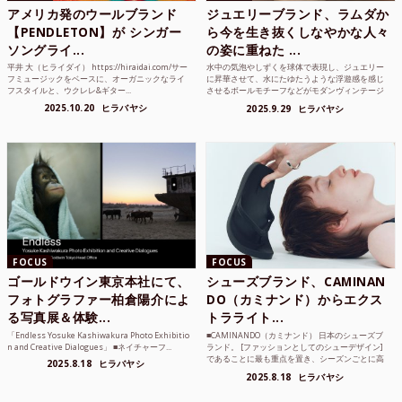
アメリカ発のウールブランド
ジュエリーブランド、ラムダか
【PENDLETON】が シンガー
ら今を生き抜くしなやかな人々
ソングライ...
の姿に重ねた ...
平井 大（ヒライダイ） https://hiraidai.com/サー
水中の気泡やしずくを球体で表現し、ジュエリー
フミュージックをベースに、オーガニックなライ
に昇華させて、水にたゆたうような浮遊感を感じ
フスタイルと、ウクレレ&ギター...
させるボールモチーフなどがモダンヴィンテージ
のような雰囲気も感じ...
2025.10.20
ヒラバヤシ
2025.9.29
ヒラバヤシ
FOCUS
FOCUS
ゴールドウイン東京本社にて、
シューズブランド、CAMINAN
フォトグラファー柏倉陽介によ
DO（カミナンド）からエクス
る写真展＆体験...
トラライト...
「Endless Yosuke Kashiwakura Photo Exhibitio
■CAMINANDO（カミナンド） 日本のシューズブ
n and Creative Dialogues」 ■ネイチャーフ...
ランド。 [ファッションとしてのシューデザイン]
であることに最も重点を置き、シーズンごとに高
2025.8.18
ヒラバヤシ
品質な素...
2025.8.18
ヒラバヤシ