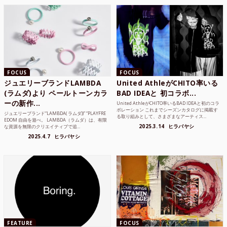
FOCUS
FOCUS
ジュエリーブランドLAMBDA
United AthleがCHITO率いる
(ラムダ)より ペールトーンカラ
BAD IDEAと 初コラボ...
ーの新作...
United AthleがCHITO率いるBAD IDEAと初のコラ
ボレーション これまでシーズンカタログに掲載す
ジュエリーブランド“LAMBDA( ラムダ))” “PLAYFRE
る取り組みとして、さまざまなアーティス...
EDOM 自由を遊べ。 LAMBDA（ラムダ）は、有限
2025.3.14
ヒラバヤシ
な資源を無限のクリエイティブで追...
2025.4.7
ヒラバヤシ
FEATURE
FOCUS