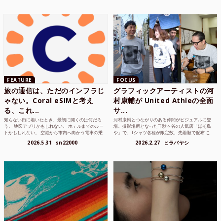
FEATURE
FOCUS
旅の通信は、ただのインフラじ
グラフィックアーティストの河
ゃない。Coral eSIMと考え
村康輔が United Athleの全面
る、これ...
サ...
知らない街に着いたとき、最初に開くのは何だろ
河村康輔とつながりのある仲間がビジュアルに登
う。 地図アプリかもしれない。 ホテルまでのルー
場。撮影場所となった千駄ヶ谷の人気店「ほそ島
トかもしれない。 空港から市内へ向かう電車の乗
や」で、Tシャツ各種が限定数、先着順で配布 こ
り方かもしれな...
れまでUnited...
2026.5.31
sn22000
2026.2.27
ヒラバヤシ