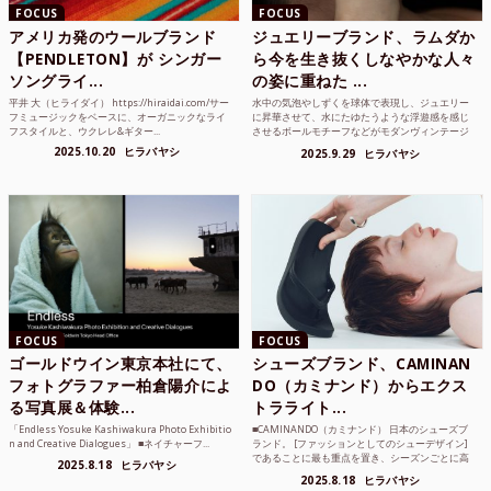
FOCUS
FOCUS
アメリカ発のウールブランド
ジュエリーブランド、ラムダか
【PENDLETON】が シンガー
ら今を生き抜くしなやかな人々
ソングライ...
の姿に重ねた ...
平井 大（ヒライダイ） https://hiraidai.com/サー
水中の気泡やしずくを球体で表現し、ジュエリー
フミュージックをベースに、オーガニックなライ
に昇華させて、水にたゆたうような浮遊感を感じ
フスタイルと、ウクレレ&ギター...
させるボールモチーフなどがモダンヴィンテージ
のような雰囲気も感じ...
2025.10.20
ヒラバヤシ
2025.9.29
ヒラバヤシ
FOCUS
FOCUS
ゴールドウイン東京本社にて、
シューズブランド、CAMINAN
フォトグラファー柏倉陽介によ
DO（カミナンド）からエクス
る写真展＆体験...
トラライト...
「Endless Yosuke Kashiwakura Photo Exhibitio
■CAMINANDO（カミナンド） 日本のシューズブ
n and Creative Dialogues」 ■ネイチャーフ...
ランド。 [ファッションとしてのシューデザイン]
であることに最も重点を置き、シーズンごとに高
2025.8.18
ヒラバヤシ
品質な素...
2025.8.18
ヒラバヤシ