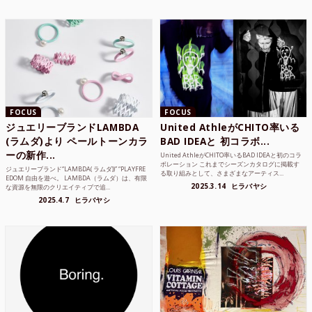
FOCUS
FOCUS
ジュエリーブランドLAMBDA
United AthleがCHITO率いる
(ラムダ)より ペールトーンカラ
BAD IDEAと 初コラボ...
ーの新作...
United AthleがCHITO率いるBAD IDEAと初のコラ
ボレーション これまでシーズンカタログに掲載す
ジュエリーブランド“LAMBDA( ラムダ))” “PLAYFRE
る取り組みとして、さまざまなアーティス...
EDOM 自由を遊べ。 LAMBDA（ラムダ）は、有限
2025.3.14
ヒラバヤシ
な資源を無限のクリエイティブで追...
2025.4.7
ヒラバヤシ