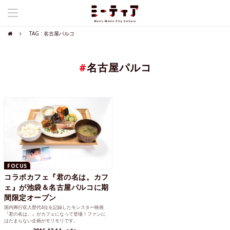
TAG : 名古屋パルコ
#
名古屋パルコ
FOCUS
コラボカフェ『君の名は。カフ
ェ』が池袋＆名古屋パルコに期
間限定オープン
国内興行収入歴代4位を記録したモンスター映画
『君の名は。』がカフェになって登場！ファンに
はたまらない企画がモリモリです。