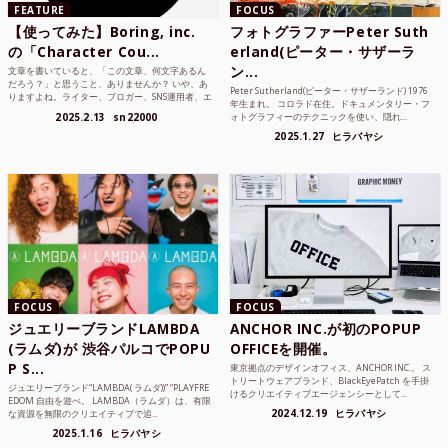
FEATURE
FOCUS
【使ってみた】Boring, inc.
フォトグラファーPeter Suth
の「Character Cou...
erland(ピーター・サザーラ
ン...
文章を書いていると、「この文章、何文字あるん
だろう？」と思うこと、ありませんか？ いや、あ
Peter Sutherland(ピーター・サザーランド) 1976
りますよね。ライター、ブロガー、SNS運用者、エ
年生まれ。 コロラド在住。ドキュメンタリー・フ
ンジニア、学生...
2025.2.13
sn22000
ォトグラフィーのテクニックを使い、隠れ...
2025.1.27
ヒラバヤシ
FOCUS
FOCUS
ジュエリーブランドLAMBDA
ANCHOR INC.が初のPOPUP
(ラムダ)が 渋谷パルコでPOPU
OFFICEを開催。
P S...
東京拠点のデザインオフィス、ANCHOR INC.。 ス
トリートウェアブランド、BlackEyePatch を手掛
ジュエリーブランド“LAMBDA( ラムダ))” “PLAYFRE
けるクリエイティブエージェンシーとして...
EDOM 自由を遊べ。 LAMBDA（ラムダ）は、有限
2024.12.19
ヒラバヤシ
な資源を無限のクリエイティブで追...
2025.1.16
ヒラバヤシ