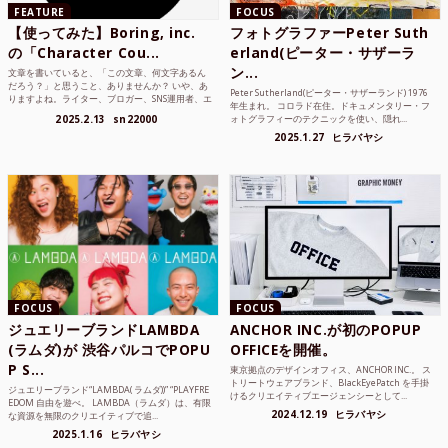
FEATURE
FOCUS
【使ってみた】Boring, inc.
フォトグラファーPeter Suth
の「Character Cou...
erland(ピーター・サザーラ
ン...
文章を書いていると、「この文章、何文字あるん
だろう？」と思うこと、ありませんか？ いや、あ
Peter Sutherland(ピーター・サザーランド) 1976
りますよね。ライター、ブロガー、SNS運用者、エ
年生まれ。 コロラド在住。ドキュメンタリー・フ
ンジニア、学生...
2025.2.13
sn22000
ォトグラフィーのテクニックを使い、隠れ...
2025.1.27
ヒラバヤシ
FOCUS
FOCUS
ジュエリーブランドLAMBDA
ANCHOR INC.が初のPOPUP
(ラムダ)が 渋谷パルコでPOPU
OFFICEを開催。
P S...
東京拠点のデザインオフィス、ANCHOR INC.。 ス
トリートウェアブランド、BlackEyePatch を手掛
ジュエリーブランド“LAMBDA( ラムダ))” “PLAYFRE
けるクリエイティブエージェンシーとして...
EDOM 自由を遊べ。 LAMBDA（ラムダ）は、有限
2024.12.19
ヒラバヤシ
な資源を無限のクリエイティブで追...
2025.1.16
ヒラバヤシ