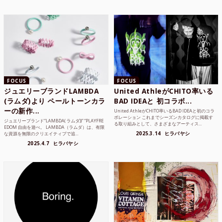
FOCUS
FOCUS
ジュエリーブランドLAMBDA
United AthleがCHITO率いる
(ラムダ)より ペールトーンカラ
BAD IDEAと 初コラボ...
ーの新作...
United AthleがCHITO率いるBAD IDEAと初のコラ
ボレーション これまでシーズンカタログに掲載す
ジュエリーブランド“LAMBDA( ラムダ))” “PLAYFRE
る取り組みとして、さまざまなアーティス...
EDOM 自由を遊べ。 LAMBDA（ラムダ）は、有限
2025.3.14
ヒラバヤシ
な資源を無限のクリエイティブで追...
2025.4.7
ヒラバヤシ