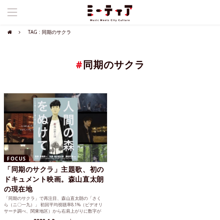
TAG : 同期のサクラ
#
同期のサクラ
FOCUS
「同期のサクラ」主題歌、初の
ドキュメント映画。森山直太朗
の現在地
「同期のサクラ」で再注目、森山直太朗の「さく
ら（ニ〇一九）」 初回平均視聴率8.1%（ビデオリ
サーチ調べ、関東地区）から右肩上がりに数字が
上昇、最終話は...