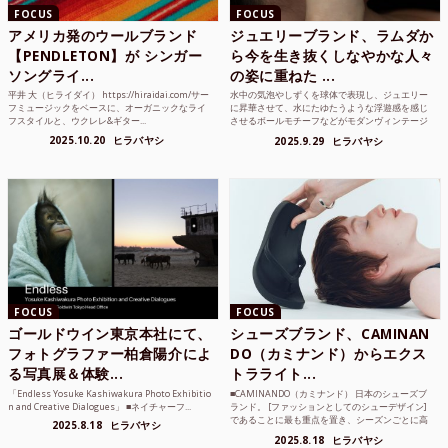
FOCUS
FOCUS
アメリカ発のウールブランド
ジュエリーブランド、ラムダか
【PENDLETON】が シンガー
ら今を生き抜くしなやかな人々
ソングライ...
の姿に重ねた ...
平井 大（ヒライダイ） https://hiraidai.com/サー
水中の気泡やしずくを球体で表現し、ジュエリー
フミュージックをベースに、オーガニックなライ
に昇華させて、水にたゆたうような浮遊感を感じ
フスタイルと、ウクレレ&ギター...
させるボールモチーフなどがモダンヴィンテージ
のような雰囲気も感じ...
2025.10.20
ヒラバヤシ
2025.9.29
ヒラバヤシ
FOCUS
FOCUS
ゴールドウイン東京本社にて、
シューズブランド、CAMINAN
フォトグラファー柏倉陽介によ
DO（カミナンド）からエクス
る写真展＆体験...
トラライト...
「Endless Yosuke Kashiwakura Photo Exhibitio
■CAMINANDO（カミナンド） 日本のシューズブ
n and Creative Dialogues」 ■ネイチャーフ...
ランド。 [ファッションとしてのシューデザイン]
であることに最も重点を置き、シーズンごとに高
2025.8.18
ヒラバヤシ
品質な素...
2025.8.18
ヒラバヤシ