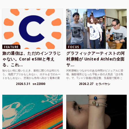
FEATURE
FOCUS
旅の通信は、ただのインフラじ
グラフィックアーティストの河
ゃない。Coral eSIMと考え
村康輔が United Athleの全面
る、これ...
サ...
知らない街に着いたとき、最初に開くのは何だろ
河村康輔とつながりのある仲間がビジュアルに登
う。 地図アプリかもしれない。 ホテルまでのルー
場。撮影場所となった千駄ヶ谷の人気店「ほそ島
トかもしれない。 空港から市内へ向かう電車の乗
や」で、Tシャツ各種が限定数、先着順で配布 こ
り方かもしれな...
れまでUnited...
2026.5.31
sn22000
2026.2.27
ヒラバヤシ