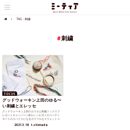
TAG : 刺繍
#
刺繍
FOCUS
グッドウォーキン上田のゆる〜
い刺繍とエレッセ
グッドウォーキン上田のカスタム刺繍ソックスプ
レゼントキャンペーン@エレッセ 日々のコーディ
ネートのスパイスになるカラフルなスウェットコ
レクションを先日発...
2021.3.18
t.shimada