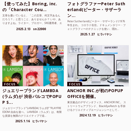
【使ってみた】Boring, inc.
フォトグラファーPeter Suth
の「Character Cou...
erland(ピーター・サザーラ
ン...
文章を書いていると、「この文章、何文字あるん
だろう？」と思うこと、ありませんか？ いや、あ
Peter Sutherland(ピーター・サザーランド) 1976
りますよね。ライター、ブロガー、SNS運用者、エ
年生まれ。 コロラド在住。ドキュメンタリー・フ
ンジニア、学生...
2025.2.13
sn22000
ォトグラフィーのテクニックを使い、隠れ...
2025.1.27
ヒラバヤシ
FOCUS
FOCUS
ジュエリーブランドLAMBDA
ANCHOR INC.が初のPOPUP
(ラムダ)が 渋谷パルコでPOPU
OFFICEを開催。
P S...
東京拠点のデザインオフィス、ANCHOR INC.。 ス
トリートウェアブランド、BlackEyePatch を手掛
ジュエリーブランド“LAMBDA( ラムダ))” “PLAYFRE
けるクリエイティブエージェンシーとして...
EDOM 自由を遊べ。 LAMBDA（ラムダ）は、有限
2024.12.19
ヒラバヤシ
な資源を無限のクリエイティブで追...
2025.1.16
ヒラバヤシ