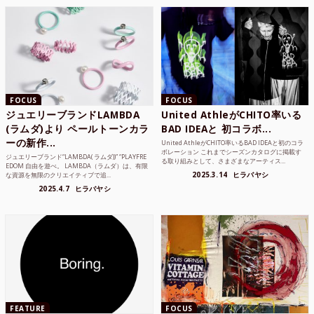
FOCUS
FOCUS
ジュエリーブランドLAMBDA
United AthleがCHITO率いる
(ラムダ)より ペールトーンカラ
BAD IDEAと 初コラボ...
ーの新作...
United AthleがCHITO率いるBAD IDEAと初のコラ
ボレーション これまでシーズンカタログに掲載す
ジュエリーブランド“LAMBDA( ラムダ))” “PLAYFRE
る取り組みとして、さまざまなアーティス...
EDOM 自由を遊べ。 LAMBDA（ラムダ）は、有限
2025.3.14
ヒラバヤシ
な資源を無限のクリエイティブで追...
2025.4.7
ヒラバヤシ
FEATURE
FOCUS