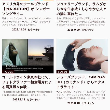
アメリカ発のウールブランド
ジュエリーブランド、ラムダか
【PENDLETON】が シンガー
ら今を生き抜くしなやかな人々
ソングライ...
の姿に重ねた ...
平井 大（ヒライダイ） https://hiraidai.com/サー
水中の気泡やしずくを球体で表現し、ジュエリー
フミュージックをベースに、オーガニックなライ
に昇華させて、水にたゆたうような浮遊感を感じ
フスタイルと、ウクレレ&ギター...
させるボールモチーフなどがモダンヴィンテージ
のような雰囲気も感じ...
2025.10.20
ヒラバヤシ
2025.9.29
ヒラバヤシ
FOCUS
FOCUS
ゴールドウイン東京本社にて、
シューズブランド、CAMINAN
フォトグラファー柏倉陽介によ
DO（カミナンド）からエクス
る写真展＆体験...
トラライト...
「Endless Yosuke Kashiwakura Photo Exhibitio
■CAMINANDO（カミナンド） 日本のシューズブ
n and Creative Dialogues」 ■ネイチャーフ...
ランド。 [ファッションとしてのシューデザイン]
であることに最も重点を置き、シーズンごとに高
2025.8.18
ヒラバヤシ
品質な素...
2025.8.18
ヒラバヤシ