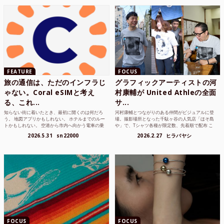
FEATURE
FOCUS
旅の通信は、ただのインフラじ
グラフィックアーティストの河
ゃない。Coral eSIMと考え
村康輔が United Athleの全面
る、これ...
サ...
知らない街に着いたとき、最初に開くのは何だろ
河村康輔とつながりのある仲間がビジュアルに登
う。 地図アプリかもしれない。 ホテルまでのルー
場。撮影場所となった千駄ヶ谷の人気店「ほそ島
トかもしれない。 空港から市内へ向かう電車の乗
や」で、Tシャツ各種が限定数、先着順で配布 こ
り方かもしれな...
れまでUnited...
2026.5.31
sn22000
2026.2.27
ヒラバヤシ
FOCUS
FOCUS