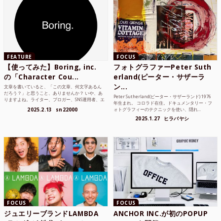
FEATURE
FOCUS
【使ってみた】Boring, inc.
フォトグラファーPeter Suth
の「Character Cou...
erland(ピーター・サザーラ
ン...
文章を書いていると、「この文章、何文字あるん
だろう？」と思うこと、ありませんか？ いや、あ
Peter Sutherland(ピーター・サザーランド) 1976
りますよね。ライター、ブロガー、SNS運用者、エ
年生まれ。 コロラド在住。ドキュメンタリー・フ
ンジニア、学生...
2025.2.13
sn22000
ォトグラフィーのテクニックを使い、隠れ...
2025.1.27
ヒラバヤシ
FOCUS
FOCUS
ジュエリーブランドLAMBDA
ANCHOR INC.が初のPOPUP