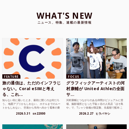
WHAT'S NEW
ニュース、特集、連載の最新情報
FEATURE
FOCUS
旅の通信は、ただのインフラじ
グラフィックアーティストの河
ゃない。Coral eSIMと考え
村康輔が United Athleの全面
る、これ...
サ...
知らない街に着いたとき、最初に開くのは何だろ
河村康輔とつながりのある仲間がビジュアルに登
う。 地図アプリかもしれない。 ホテルまでのルー
場。撮影場所となった千駄ヶ谷の人気店「ほそ島
トかもしれない。 空港から市内へ向かう電車の乗
や」で、Tシャツ各種が限定数、先着順で配布 こ
り方かもしれな...
れまでUnited...
2026.5.31
sn22000
2026.2.27
ヒラバヤシ