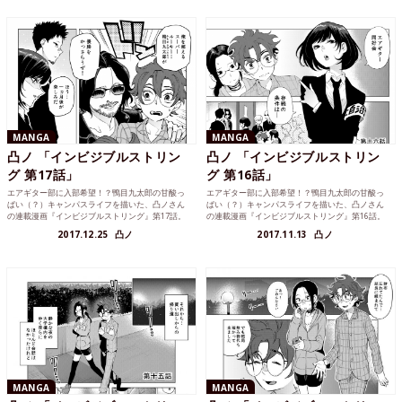
MANGA
MANGA
凸ノ 「インビジブルストリン
凸ノ 「インビジブルストリン
グ 第17話」
グ 第16話」
エアギター部に入部希望！？鴨目九太郎の甘酸っ
エアギター部に入部希望！？鴨目九太郎の甘酸っ
ぱい（？）キャンパスライフを描いた、凸ノさん
ぱい（？）キャンパスライフを描いた、凸ノさん
の連載漫画『インビジブルストリング』第17話。
の連載漫画『インビジブルストリング』第16話。
一ヶ月後に迫った五月祭に向けて、エアギターの
エアギター部の今後は、一ヶ月後に迫った五月祭
2017.12.25
凸ノ
2017.11.13
凸ノ
特訓スタート？！
で決められる……！
MANGA
MANGA