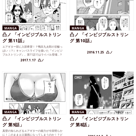
MANGA
MANGA
凸ノ 「インビジブルストリン
凸ノ 「インビジブルストリン
グ 第11話」
グ 第10話」
エアギター部に入部希望！？鴨目九太郎の甘酸っ
ぱい（？）キャンパスライフを描いた『インビジ
2016.11.25
凸ノ
ブルストリング』。第11話ではライバル登場…？
2017.1.17
凸ノ
MANGA
MANGA
凸ノ 「インビジブルストリン
凸ノ 「インビジブルストリン
グ 第9話」
グ 第8話」
真壁の知られざるエアギターの能力が今回明らか
に！このままエロ漫画になってしまうのか！？ど