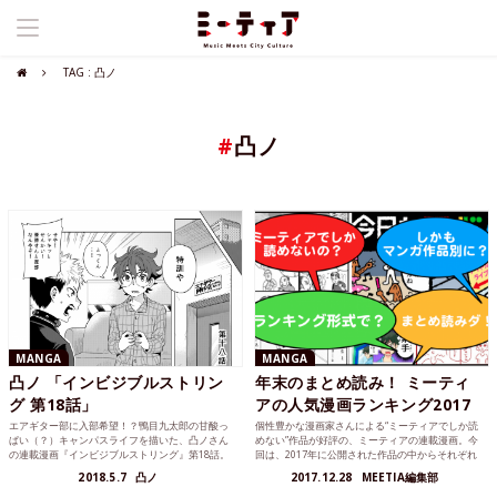
TAG : 凸ノ
#
凸ノ
MANGA
MANGA
凸ノ 「インビジブルストリン
年末のまとめ読み！ ミーティ
グ 第18話」
アの人気漫画ランキング2017
エアギター部に入部希望！？鴨目九太郎の甘酸っ
個性豊かな漫画家さんによる“ミーティアでしか読
ぱい（？）キャンパスライフを描いた、凸ノさん
めない”作品が好評の、ミーティアの連載漫画。今
の連載漫画『インビジブルストリング』第18話。
回は、2017年に公開された作品の中からそれぞれ
モノ・金・情報を得るために大学の非公式マーケ
の漫画家さんの人気記事ベスト5をご紹介します！
2018.5.7
凸ノ
2017.12.28
MEETIA編集部
ット「トンネル」へ……！
さて、どんな結果になったのでしょう？