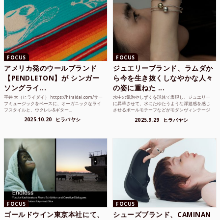
FOCUS
FOCUS
アメリカ発のウールブランド
ジュエリーブランド、ラムダか
【PENDLETON】が シンガー
ら今を生き抜くしなやかな人々
ソングライ...
の姿に重ねた ...
平井 大（ヒライダイ） https://hiraidai.com/サー
水中の気泡やしずくを球体で表現し、ジュエリー
フミュージックをベースに、オーガニックなライ
に昇華させて、水にたゆたうような浮遊感を感じ
フスタイルと、ウクレレ&ギター...
させるボールモチーフなどがモダンヴィンテージ
のような雰囲気も感じ...
2025.10.20
ヒラバヤシ
2025.9.29
ヒラバヤシ
FOCUS
FOCUS
ゴールドウイン東京本社にて、
シューズブランド、CAMINAN