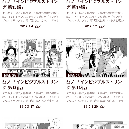
凸ノ 「インビジブルストリン
凸ノ 「インビジブルストリン
グ 第15話」
グ 第14話」
エアギター部に入部希望！？鴨目九太郎の甘酸っ
エアギター部に入部希望！？鴨目九太郎の甘酸っ
ぱい（？）キャンパスライフを描いた『インビジ
ぱい（？）キャンパスライフを描いた『インビジ
ブルストリング』。第15話では…えっ、エアギタ
ブルストリング』。第14話ではリンネさんと夜の
ー部が廃部！？存続の条件とは！？
散歩、、ちょっとどきどきするシチュエーション
2017.8.4
凸ノ
2017.6.2
凸ノ
で九太郎はどうするのか…？
MANGA
MANGA
凸ノ 「インビジブルストリン
凸ノ 「インビジブルストリン
グ 第13話」
グ 第12話」
エアギター部に入部希望！？鴨目九太郎の甘酸っ
エアギター部に入部希望！？鴨目九太郎の甘酸っ
ぱい（？）キャンパスライフを描いた『インビジ
ぱい（？）キャンパスライフを描いた『インビジ
ブルストリング』。第13話ではやっと学生らしい
ブルストリング』。第12話ではまた新しいキャラ
宅飲みストーリー。この恋？は進展するのか？
クターが登場？？
2017.3.27
凸ノ
2017.2.20
凸ノ