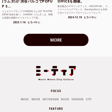
(ラムダ)が 渋谷パルコでPOPU
OFFICEを開催。
P S...
東京拠点のデザインオフィス、ANCHOR INC.。 ス
トリートウェアブランド、BlackEyePatch を手掛
ジュエリーブランド“LAMBDA( ラムダ))” “PLAYFRE
けるクリエイティブエージェンシーとして...
EDOM 自由を遊べ。 LAMBDA（ラムダ）は、有限
2024.12.19
ヒラバヤシ
な資源を無限のクリエイティブで追...
2025.1.16
ヒラバヤシ
MORE
FOCUS
MUSIC
MOVIE
ART/DESIGN
BOOK
FASHION
CITY
FEATURE