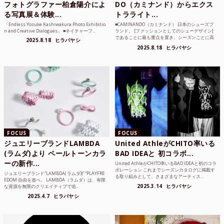
フォトグラファー柏倉陽介によ
DO（カミナンド）からエクス
る写真展＆体験...
トラライト...
「Endless Yosuke Kashiwakura Photo Exhibitio
■CAMINANDO（カミナンド） 日本のシューズブ
n and Creative Dialogues」 ■ネイチャーフ...
ランド。 [ファッションとしてのシューデザイン]
であることに最も重点を置き、シーズンごとに高
2025.8.18
ヒラバヤシ
品質な素...
2025.8.18
ヒラバヤシ
FOCUS
FOCUS
ジュエリーブランドLAMBDA
United AthleがCHITO率いる
(ラムダ)より ペールトーンカラ
BAD IDEAと 初コラボ...
ーの新作...
United AthleがCHITO率いるBAD IDEAと初のコラ
ボレーション これまでシーズンカタログに掲載す
ジュエリーブランド“LAMBDA( ラムダ))” “PLAYFRE
る取り組みとして、さまざまなアーティス...
EDOM 自由を遊べ。 LAMBDA（ラムダ）は、有限
2025.3.14
ヒラバヤシ
な資源を無限のクリエイティブで追...
2025.4.7
ヒラバヤシ