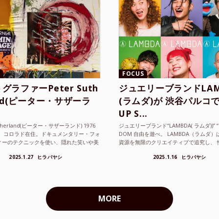
FOCUS
グラファーPeter Suth
ジュエリーブランドLAM
and(ピーター・サザーラ
(ラムダ)が 渋谷パルコで
UP S...
utherland(ピーター・サザーランド) 1976
ジュエリーブランド“LAMBDA( ラムダ))” “P
。 コロラド在住。ドキュメンタリー・フォ
DOM 自由を遊べ。 LAMBDA（ラムダ
ィーのテクニックを使い、隠れた笑いや美
資源を無限のクリエイティブで追究し、 
ているフォトグラファーでフィ...
の枠を超えボーダレスなジュエリ...
2025.1.27
ヒラバヤシ
2025.1.16
ヒラバヤシ
MORE