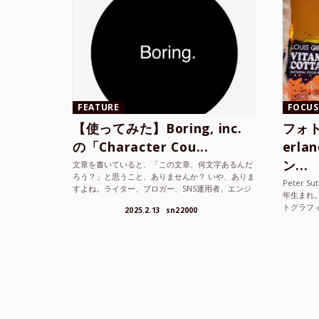
FEATURE
FOCUS
【使ってみた】Boring, inc.
フォト
の「Character Cou...
erl
ン...
文章を書いていると、「この文章、何文字あるんだ
ろう？」と思うこと、ありませんか？ いや、ありま
Peter S
すよね。ライター、ブロガー、SNS運用者、エンジ
年生まれ
ニア、学生… 文字数を意識する仕事やタスクは意外
トグラフ
2025.2.13
sn22000
と多い。で...
を撮り続け