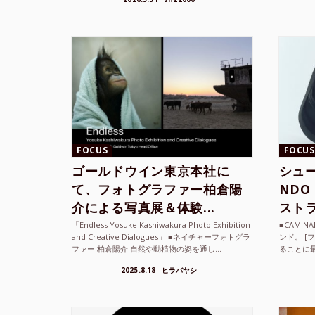
て、その街の空...
ざまな...
FOCUS
FOCUS
ゴールドウイン東京本社に
シュー
て、フォトグラファー柏倉陽
ND
介による写真展＆体験...
ストラ
「Endless Yosuke Kashiwakura Photo Exhibition
■CAMI
and Creative Dialogues」 ■ネイチャーフォトグラ
ンド。 [
ファー 柏倉陽介 自然や動植物の姿を通し...
ることに
素材を厳
2025.8.18
ヒラバヤシ
メキ...