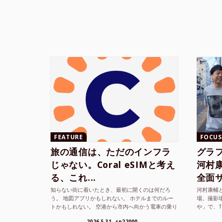
FEATURE
FOCUS
旅の通信は、ただのインフラ
グラ
じゃない。Coral eSIMと考え
河村康輔
る、これ...
全面サ.
知らない街に着いたとき、最初に開くのは何だろ
河村康輔
う。 地図アプリかもしれない。 ホテルまでのルー
場。撮影
トかもしれない。 空港から市内へ向かう電車の乗り
や」で、
方かもしれない。 あるいは、ひとまず音楽を流し
までUni
2026.5.31
sn22000