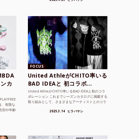
ョンを202...
FOCUS
BDA
United AthleがCHITO率いる
ーンカ
BAD IDEAと 初コラボ...
United AthleがCHITO率いるBAD IDEAと初のコラ
ボレーション これまでシーズンカタログに掲載する
LAYFREE
取り組みとして、さまざまなアーティストとのコラ
）は、有限な
ボレーションアイテムを製品見本として作...
性別や年齢
2025.3.14
ヒラバヤシ