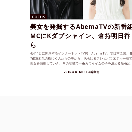
FOCUS
美女を発掘するAbemaTVの新番
MCにKダブシャイン、倉持明日香
ら
4月11日に開局するインターネットTV局「AbemaTV」で日本全国、各
7都道府県の街ゆく人たちの中から、あらゆるテレビバラエティ手段
美女を発掘していき、その地域で一番カワイイ女の子を決める新番組..
2016.4.8
MEETIA編集部