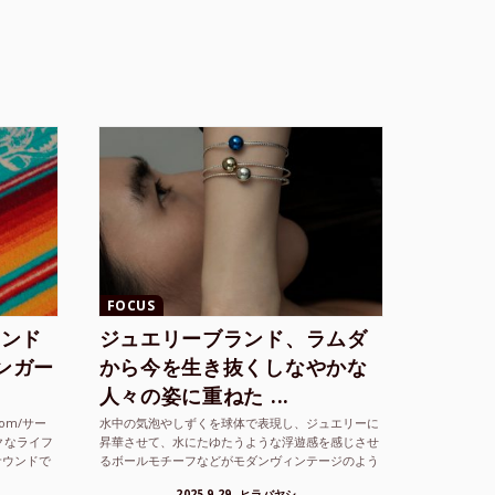
FOCUS
ランド
ジュエリーブランド、ラムダ
シンガー
から今を生き抜くしなやかな
人々の姿に重ねた ...
com/サー
水中の気泡やしずくを球体で表現し、ジュエリーに
クなライフ
昇華させて、水にたゆたうような浮遊感を感じさせ
サウンドで
るボールモチーフなどがモダンヴィンテージのよう
な雰囲気も感じさせるLAMBDA の新しいコレクシ
2025.9.29
ヒラバヤシ