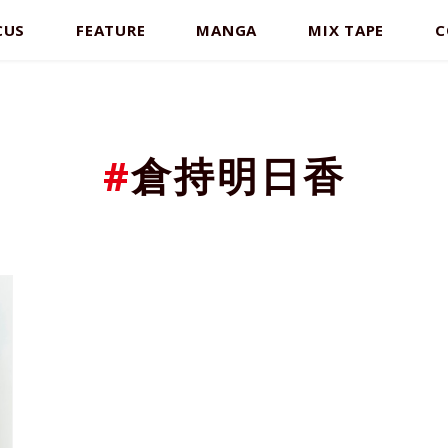
CUS
FEATURE
MANGA
MIX TAPE
C
#
倉持明日香