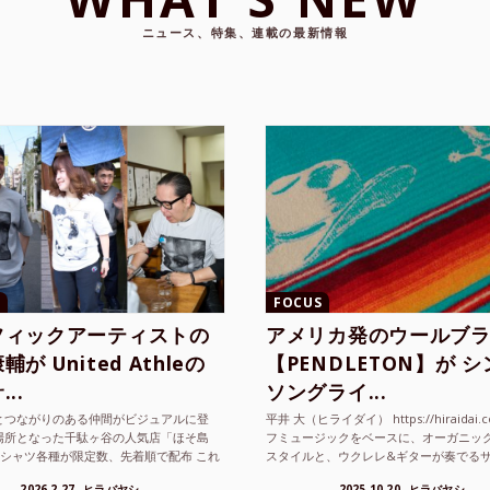
ニュース、特集、連載の最新情報
FOCUS
フィックアーティストの
アメリカ発のウールブ
が United Athleの
【PENDLETON】が 
..
ソングライ...
とつながりのある仲間がビジュアルに登
平井 大（ヒライダイ） https://hiraidai.
場所となった千駄ヶ谷の人気店「ほそ島
フミュージックをベースに、オーガニッ
Tシャツ各種が限定数、先着順で配布 これ
スタイルと、ウクレレ&ギターが奏でる
ted Athle（ユナイテッドアスレ）は、さま
注目を集めるシンガ ーソングラ...
2026.2.27
ヒラバヤシ
2025.10.20
ヒラバヤシ