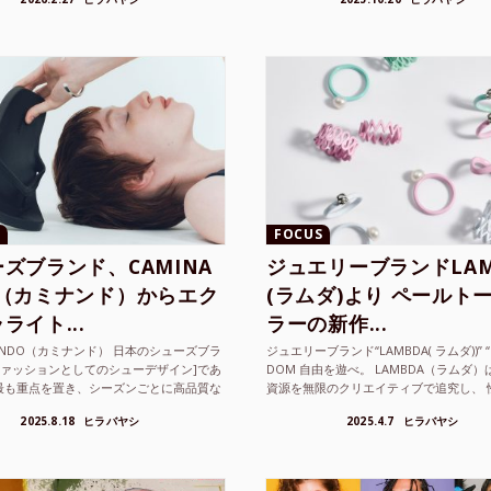
FOCUS
ズブランド、CAMINA
ジュエリーブランドLAM
O（カミナンド）からエク
(ラムダ)より ペールト
ライト...
ラーの新作...
NANDO（カミナンド） 日本のシューズブラ
ジュエリーブランド“LAMBDA( ラムダ))” “P
ファッションとしてのシューデザイン]であ
DOM 自由を遊べ。 LAMBDA（ラムダ
最も重点を置き、シーズンごとに高品質な
資源を無限のクリエイティブで追究し、 
選し、伝統的な靴作りの技術を今でも持つ
の枠を超えボーダレスなジュエリ...
2025.8.18
ヒラバヤシ
2025.4.7
ヒラバヤシ