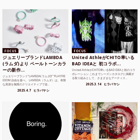
FOCUS
FOCUS
ジュエリーブランドLAMBDA
United AthleがCHITO率いる
(ラムダ)より ペールトーンカラ
BAD IDEAと 初コラボ...
ーの新作...
United AthleがCHITO率いるBAD IDEAと初のコラ
ボレーション これまでシーズンカタログに掲載す
ジュエリーブランド“LAMBDA( ラムダ))” “PLAYFRE
る取り組みとして、さまざまなアーティス...
EDOM 自由を遊べ。 LAMBDA（ラムダ）は、有限
2025.3.14
ヒラバヤシ
な資源を無限のクリエイティブで追...
2025.4.7
ヒラバヤシ