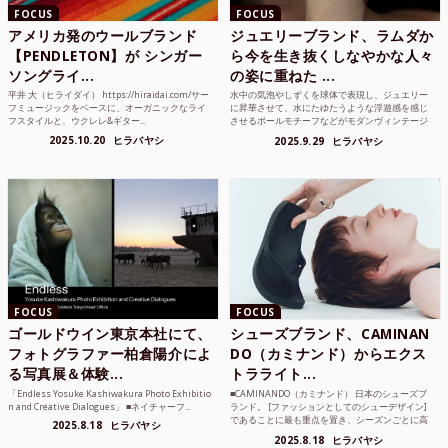
FOCUS
FOCUS
アメリカ発のウールブランド
ジュエリーブランド、ラムダか
【PENDLETON】が シンガー
ら今を生き抜くしなやかな人々
ソングライ...
の姿に重ねた ...
平井 大（ヒライダイ） https://hiraidai.com/サー
水中の気泡やしずくを球体で表現し、ジュエリー
フミュージックをベースに、オーガニックなライ
に昇華させて、水にたゆたうような浮遊感を感じ
フスタイルと、ウクレレ&ギター...
させるボールモチーフなどがモダンヴィンテージ
のような雰囲気も感じ...
2025.10.20
ヒラバヤシ
2025.9.29
ヒラバヤシ
FOCUS
FOCUS
ゴールドウイン東京本社にて、
シューズブランド、CAMINAN
フォトグラファー柏倉陽介によ
DO（カミナンド）からエクス
る写真展＆体験...
トラライト...
「Endless Yosuke Kashiwakura Photo Exhibitio
■CAMINANDO（カミナンド） 日本のシューズブ
n and Creative Dialogues」 ■ネイチャーフ...
ランド。 [ファッションとしてのシューデザイン]
であることに最も重点を置き、シーズンごとに高
2025.8.18
ヒラバヤシ
品質な素...
2025.8.18
ヒラバヤシ