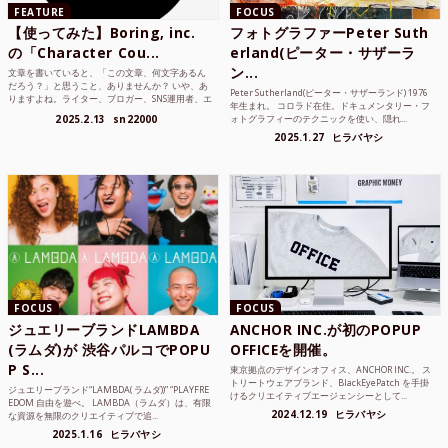
FEATURE
FOCUS
【使ってみた】Boring, inc.
フォトグラファーPeter Suth
の「Character Cou...
erland(ピーター・サザーラ
ン...
文章を書いていると、「この文章、何文字あるん
だろう？」と思うこと、ありませんか？ いや、あ
Peter Sutherland(ピーター・サザーランド) 1976
りますよね。ライター、ブロガー、SNS運用者、エ
年生まれ。 コロラド在住。ドキュメンタリー・フ
ンジニア、学生...
2025.2.13
sn22000
ォトグラフィーのテクニックを使い、隠れ...
2025.1.27
ヒラバヤシ
FOCUS
FOCUS
ジュエリーブランドLAMBDA
ANCHOR INC.が初のPOPUP
(ラムダ)が 渋谷パルコでPOPU
OFFICEを開催。
P S...
東京拠点のデザインオフィス、ANCHOR INC.。 ス
トリートウェアブランド、BlackEyePatch を手掛
ジュエリーブランド“LAMBDA( ラムダ))” “PLAYFRE
けるクリエイティブエージェンシーとして...
EDOM 自由を遊べ。 LAMBDA（ラムダ）は、有限
2024.12.19
ヒラバヤシ
な資源を無限のクリエイティブで追...
2025.1.16
ヒラバヤシ