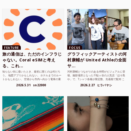
FEATURE
FOCUS
旅の通信は、ただのインフラじ
グラフィックアーティストの河
ゃない。Coral eSIMと考え
村康輔が United Athleの全面
る、これ...
サ...
知らない街に着いたとき、最初に開くのは何だろ
河村康輔とつながりのある仲間がビジュアルに登
う。 地図アプリかもしれない。 ホテルまでのルー
場。撮影場所となった千駄ヶ谷の人気店「ほそ島
トかもしれない。 空港から市内へ向かう電車の乗
や」で、Tシャツ各種が限定数、先着順で配布 こ
り方かもしれな...
れまでUnited...
2026.5.31
sn22000
2026.2.27
ヒラバヤシ