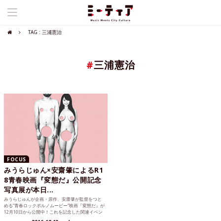
TAG : 三浦憲治
#
三浦憲治
FOCUS
みうらじゅん×安齋肇によるR1
8青春映画『変態だ』公開記念
写真展が本日...
みうらじゅんが企画・原作、安齋肇が監督をつと
める“青春ロックポルノムービー”映画『変態だ』が
12月10日から公開中！これを記念した関連イベン
トがこれまた楽しい！