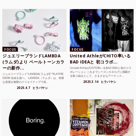
FOCUS
FOCUS
ジュエリーブランドLAMBDA
United AthleがCHITO率いる
(ラムダ)より ペールトーンカラ
BAD IDEAと 初コラボ...
ーの新作...
United AthleがCHITO率いるBAD IDEAと初のコラ
ボレーション これまでシーズンカタログに掲載す
ジュエリーブランド“LAMBDA( ラムダ))” “PLAYFRE
る取り組みとして、さまざまなアーティス...
EDOM 自由を遊べ。 LAMBDA（ラムダ）は、有限
2025.3.14
ヒラバヤシ
な資源を無限のクリエイティブで追...
2025.4.7
ヒラバヤシ