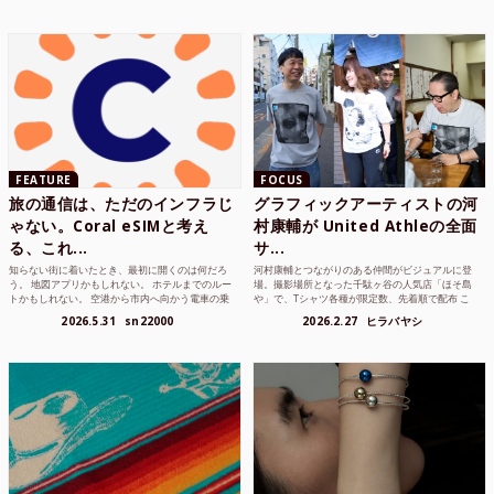
FEATURE
FOCUS
旅の通信は、ただのインフラじ
グラフィックアーティストの河
ゃない。Coral eSIMと考え
村康輔が United Athleの全面
る、これ...
サ...
知らない街に着いたとき、最初に開くのは何だろ
河村康輔とつながりのある仲間がビジュアルに登
う。 地図アプリかもしれない。 ホテルまでのルー
場。撮影場所となった千駄ヶ谷の人気店「ほそ島
トかもしれない。 空港から市内へ向かう電車の乗
や」で、Tシャツ各種が限定数、先着順で配布 こ
り方かもしれな...
れまでUnited...
2026.5.31
sn22000
2026.2.27
ヒラバヤシ