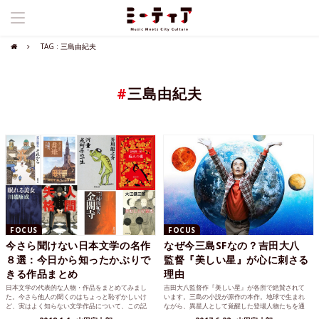
TAG : 三島由紀夫
#
三島由紀夫
FOCUS
FOCUS
今さら聞けない日本文学の名作
なぜ今三島SFなの？吉田大八
８選：今日から知ったかぶりで
監督『美しい星』が心に刺さる
きる作品まとめ
理由
日本文学の代表的な人物・作品をまとめてみまし
吉田大八監督作『美しい星』が各所で絶賛されて
た。今さら他人の聞くのはちょっと恥ずかしいけ
います。三島の小説が原作の本作。地球で生まれ
ど、実はよく知らない文学作品について、この記
ながら、異星人として覚醒した登場人物たちを通
事をサクッと読むだけでなんとなく詳しくなれち
して、「自分が何をするべきか」が描かれていま