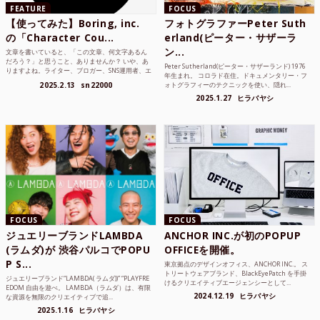
FEATURE
FOCUS
【使ってみた】Boring, inc.
フォトグラファーPeter Suth
の「Character Cou...
erland(ピーター・サザーラ
ン...
文章を書いていると、「この文章、何文字あるん
だろう？」と思うこと、ありませんか？ いや、あ
Peter Sutherland(ピーター・サザーランド) 1976
りますよね。ライター、ブロガー、SNS運用者、エ
年生まれ。 コロラド在住。ドキュメンタリー・フ
ンジニア、学生...
2025.2.13
sn22000
ォトグラフィーのテクニックを使い、隠れ...
2025.1.27
ヒラバヤシ
FOCUS
FOCUS
ジュエリーブランドLAMBDA
ANCHOR INC.が初のPOPUP
(ラムダ)が 渋谷パルコでPOPU
OFFICEを開催。
P S...
東京拠点のデザインオフィス、ANCHOR INC.。 ス
トリートウェアブランド、BlackEyePatch を手掛
ジュエリーブランド“LAMBDA( ラムダ))” “PLAYFRE
けるクリエイティブエージェンシーとして...
EDOM 自由を遊べ。 LAMBDA（ラムダ）は、有限
2024.12.19
ヒラバヤシ
な資源を無限のクリエイティブで追...
2025.1.16
ヒラバヤシ