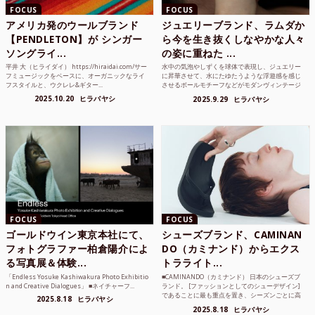
FOCUS
FOCUS
アメリカ発のウールブランド
ジュエリーブランド、ラムダか
【PENDLETON】が シンガー
ら今を生き抜くしなやかな人々
ソングライ...
の姿に重ねた ...
平井 大（ヒライダイ） https://hiraidai.com/サー
水中の気泡やしずくを球体で表現し、ジュエリー
フミュージックをベースに、オーガニックなライ
に昇華させて、水にたゆたうような浮遊感を感じ
フスタイルと、ウクレレ&ギター...
させるボールモチーフなどがモダンヴィンテージ
のような雰囲気も感じ...
2025.10.20
ヒラバヤシ
2025.9.29
ヒラバヤシ
FOCUS
FOCUS
ゴールドウイン東京本社にて、
シューズブランド、CAMINAN
フォトグラファー柏倉陽介によ
DO（カミナンド）からエクス
る写真展＆体験...
トラライト...
「Endless Yosuke Kashiwakura Photo Exhibitio
■CAMINANDO（カミナンド） 日本のシューズブ
n and Creative Dialogues」 ■ネイチャーフ...
ランド。 [ファッションとしてのシューデザイン]
であることに最も重点を置き、シーズンごとに高
2025.8.18
ヒラバヤシ
品質な素...
2025.8.18
ヒラバヤシ