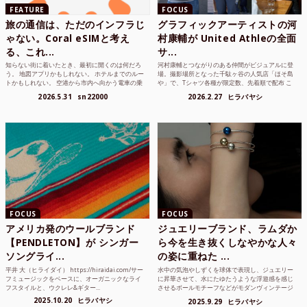
FEATURE
FOCUS
旅の通信は、ただのインフラじ
グラフィックアーティストの河
ゃない。Coral eSIMと考え
村康輔が United Athleの全面
る、これ...
サ...
知らない街に着いたとき、最初に開くのは何だろ
河村康輔とつながりのある仲間がビジュアルに登
う。 地図アプリかもしれない。 ホテルまでのルー
場。撮影場所となった千駄ヶ谷の人気店「ほそ島
トかもしれない。 空港から市内へ向かう電車の乗
や」で、Tシャツ各種が限定数、先着順で配布 こ
り方かもしれな...
れまでUnited...
2026.5.31
sn22000
2026.2.27
ヒラバヤシ
FOCUS
FOCUS
アメリカ発のウールブランド
ジュエリーブランド、ラムダか
【PENDLETON】が シンガー
ら今を生き抜くしなやかな人々
ソングライ...
の姿に重ねた ...
平井 大（ヒライダイ） https://hiraidai.com/サー
水中の気泡やしずくを球体で表現し、ジュエリー
フミュージックをベースに、オーガニックなライ
に昇華させて、水にたゆたうような浮遊感を感じ
フスタイルと、ウクレレ&ギター...
させるボールモチーフなどがモダンヴィンテージ
のような雰囲気も感じ...
2025.10.20
ヒラバヤシ
2025.9.29
ヒラバヤシ