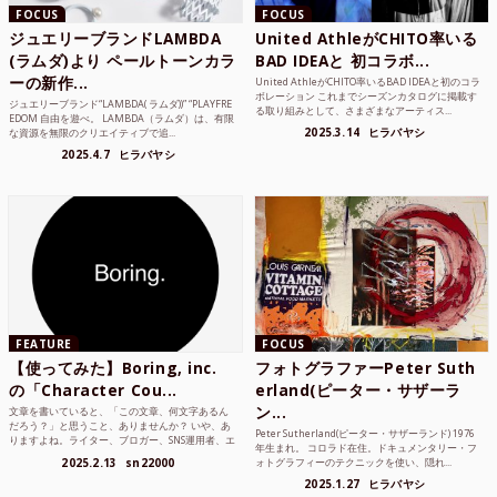
FOCUS
FOCUS
ジュエリーブランドLAMBDA
United AthleがCHITO率いる
(ラムダ)より ペールトーンカラ
BAD IDEAと 初コラボ...
ーの新作...
United AthleがCHITO率いるBAD IDEAと初のコラ
ボレーション これまでシーズンカタログに掲載す
ジュエリーブランド“LAMBDA( ラムダ))” “PLAYFRE
る取り組みとして、さまざまなアーティス...
EDOM 自由を遊べ。 LAMBDA（ラムダ）は、有限
2025.3.14
ヒラバヤシ
な資源を無限のクリエイティブで追...
2025.4.7
ヒラバヤシ
FEATURE
FOCUS
【使ってみた】Boring, inc.
フォトグラファーPeter Suth
の「Character Cou...
erland(ピーター・サザーラ
ン...
文章を書いていると、「この文章、何文字あるん
だろう？」と思うこと、ありませんか？ いや、あ
Peter Sutherland(ピーター・サザーランド) 1976
りますよね。ライター、ブロガー、SNS運用者、エ
年生まれ。 コロラド在住。ドキュメンタリー・フ
ンジニア、学生...
2025.2.13
sn22000
ォトグラフィーのテクニックを使い、隠れ...
2025.1.27
ヒラバヤシ