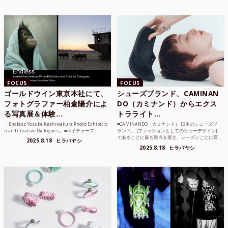
FOCUS
FOCUS
ゴールドウイン東京本社にて、
シューズブランド、CAMINAN
フォトグラファー柏倉陽介によ
DO（カミナンド）からエクス
る写真展＆体験...
トラライト...
「Endless Yosuke Kashiwakura Photo Exhibitio
■CAMINANDO（カミナンド） 日本のシューズブ
n and Creative Dialogues」 ■ネイチャーフ...
ランド。 [ファッションとしてのシューデザイン]
であることに最も重点を置き、シーズンごとに高
2025.8.18
ヒラバヤシ
品質な素...
2025.8.18
ヒラバヤシ