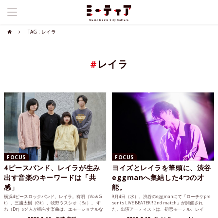
TAG : レイラ
#
レイラ
FOCUS
FOCUS
4ピースバンド、レイラが生み
ヨイズとレイラを筆頭に、渋谷
出す音楽のキーワードは「共
eggmanへ集結した4つの才
感」
能。
横浜4ピースロックバンド、レイラ。有明（Vo＆G
9月4日（水）、渋谷のeggmanにて「ローチケpre
t）、三浦太樹（Gt）、牧野ウスシオ（Ba）、 す
sents LIVE BEATER!! 2nd match」が開催され
わ（Dr）の4人が鳴らす楽曲は、エモーショナルな
た。出演アーティストは、初恋モーテル、レイ
気持ちを思い出させる。情景が思い浮かぶような
ラ、osage、ヨイズの4組。注目のインディーバン