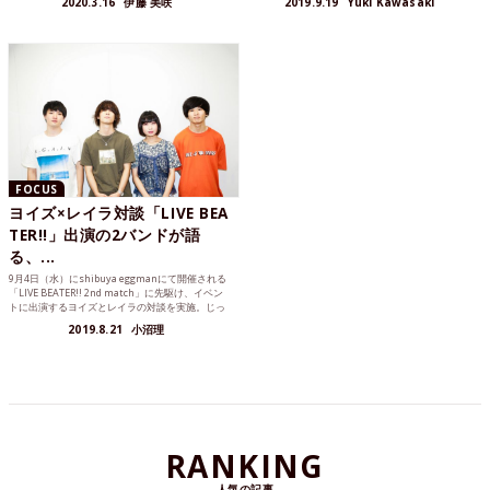
2020.3.16
伊藤 美咲
2019.9.19
Yuki Kawasaki
歌詞が印象的な彼らの楽曲づくりの裏側や、4月か
ドが熱いライブを繰り広げた、当日の模様をレポ
ら始まる対バンツアーの意気込みをメンバー4人に
ートします。
伺った。
FOCUS
ヨイズ×レイラ対談「LIVE BEA
TER!!」出演の2バンドが語
る、...
9月4日（水）にshibuya eggmanにて開催される
「LIVE BEATER!! 2nd match」に先駆け、イベン
トに出演するヨイズとレイラの対談を実施。じっ
くり話すのははじめてという4人だが、お互いのバ
2019.8.21
小沼理
ンドのこと、インディシーンのことなど、様々に
語ってくれた。
RANKING
人気の記事