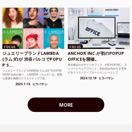
FOCUS
FOCUS
ジュエリーブランドLAMBDA
ANCHOR INC.が初のPOPUP
(ラムダ)が 渋谷パルコでPOPU
OFFICEを開催。
P S...
東京拠点のデザインオフィス、ANCHOR INC.。 ス
トリートウェアブランド、BlackEyePatch を手掛
ジュエリーブランド“LAMBDA( ラムダ))” “PLAYFRE
けるクリエイティブエージェンシーとして...
EDOM 自由を遊べ。 LAMBDA（ラムダ）は、有限
2024.12.19
ヒラバヤシ
な資源を無限のクリエイティブで追...
2025.1.16
ヒラバヤシ
MORE