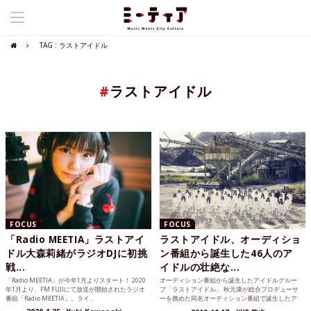
TAG : ラストアイドル
#
ラストアイドル
FOCUS
FOCUS
「Radio MEETIA」ラストアイ
ラストアイドル、オーディショ
ドル大森莉緒がラジオDJに初挑
ン番組から誕生した46人のア
戦...
イドルの壮絶な...
「Radio MEETIA」が今年1月よりスタート！ 2020
オーディション番組から誕生したアイドルグルー
年1月より、FM FUJIにて放送が開始されたラジオ
プ「ラストアイドル」 秋元康が総合プロデューサ
番組「Radio MEETIA」。ライ...
ーを務めた同名オーディション番組で誕生したア
イドルグループ「ラ...