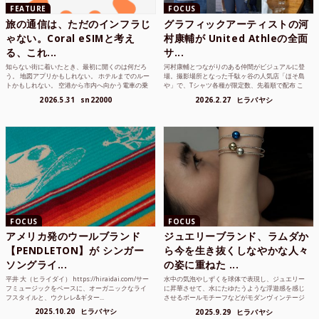
FEATURE
FOCUS
旅の通信は、ただのインフラじ
グラフィックアーティストの河
ゃない。Coral eSIMと考え
村康輔が United Athleの全面
る、これ...
サ...
知らない街に着いたとき、最初に開くのは何だろ
河村康輔とつながりのある仲間がビジュアルに登
う。 地図アプリかもしれない。 ホテルまでのルー
場。撮影場所となった千駄ヶ谷の人気店「ほそ島
トかもしれない。 空港から市内へ向かう電車の乗
や」で、Tシャツ各種が限定数、先着順で配布 こ
り方かもしれな...
れまでUnited...
2026.5.31
sn22000
2026.2.27
ヒラバヤシ
FOCUS
FOCUS
アメリカ発のウールブランド
ジュエリーブランド、ラムダか
【PENDLETON】が シンガー
ら今を生き抜くしなやかな人々
ソングライ...
の姿に重ねた ...
平井 大（ヒライダイ） https://hiraidai.com/サー
水中の気泡やしずくを球体で表現し、ジュエリー
フミュージックをベースに、オーガニックなライ
に昇華させて、水にたゆたうような浮遊感を感じ
フスタイルと、ウクレレ&ギター...
させるボールモチーフなどがモダンヴィンテージ
のような雰囲気も感じ...
2025.10.20
ヒラバヤシ
2025.9.29
ヒラバヤシ