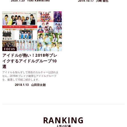
2020.1.25
Yuki Kawasaki
2019.10.17
川崎 龍也
FOCUS
アイドルが熱い！2018年ブレ
イクするアイドルグループ10
選
アイドルを知らずして現在のカルチャーは語れま
せん。2018年ブレイク確実なアイドルグループ
を、厳選して10組ご紹介します。
2018.1.13
山田宗太朗
RANKING
人気の記事