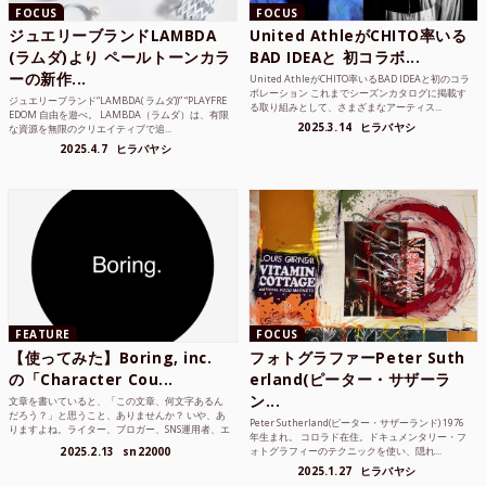
FOCUS
FOCUS
ジュエリーブランドLAMBDA
United AthleがCHITO率いる
(ラムダ)より ペールトーンカラ
BAD IDEAと 初コラボ...
ーの新作...
United AthleがCHITO率いるBAD IDEAと初のコラ
ボレーション これまでシーズンカタログに掲載す
ジュエリーブランド“LAMBDA( ラムダ))” “PLAYFRE
る取り組みとして、さまざまなアーティス...
EDOM 自由を遊べ。 LAMBDA（ラムダ）は、有限
2025.3.14
ヒラバヤシ
な資源を無限のクリエイティブで追...
2025.4.7
ヒラバヤシ
FEATURE
FOCUS
【使ってみた】Boring, inc.
フォトグラファーPeter Suth
の「Character Cou...
erland(ピーター・サザーラ
ン...
文章を書いていると、「この文章、何文字あるん
だろう？」と思うこと、ありませんか？ いや、あ
Peter Sutherland(ピーター・サザーランド) 1976
りますよね。ライター、ブロガー、SNS運用者、エ
年生まれ。 コロラド在住。ドキュメンタリー・フ
ンジニア、学生...
2025.2.13
sn22000
ォトグラフィーのテクニックを使い、隠れ...
2025.1.27
ヒラバヤシ