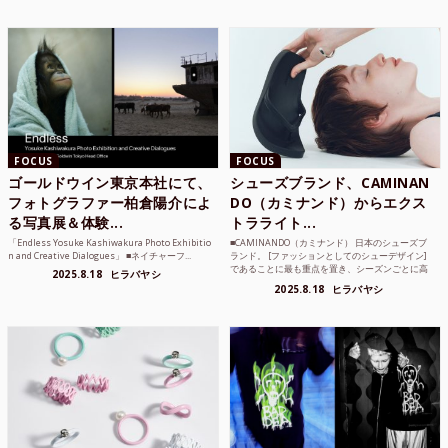
FOCUS
FOCUS
ゴールドウイン東京本社にて、
シューズブランド、CAMINAN
フォトグラファー柏倉陽介によ
DO（カミナンド）からエクス
る写真展＆体験...
トラライト...
「Endless Yosuke Kashiwakura Photo Exhibitio
■CAMINANDO（カミナンド） 日本のシューズブ
n and Creative Dialogues」 ■ネイチャーフ...
ランド。 [ファッションとしてのシューデザイン]
であることに最も重点を置き、シーズンごとに高
2025.8.18
ヒラバヤシ
品質な素...
2025.8.18
ヒラバヤシ