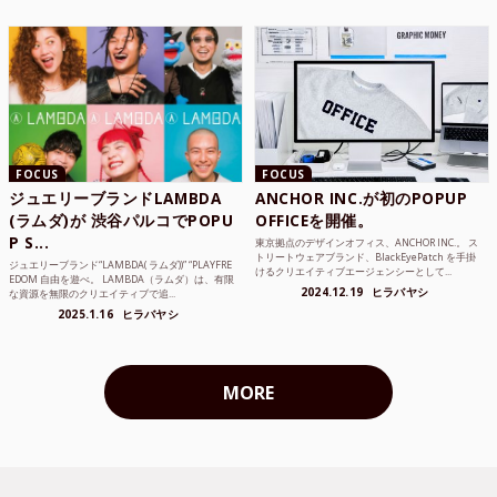
FOCUS
FOCUS
ジュエリーブランドLAMBDA
ANCHOR INC.が初のPOPUP
(ラムダ)が 渋谷パルコでPOPU
OFFICEを開催。
P S...
東京拠点のデザインオフィス、ANCHOR INC.。 ス
トリートウェアブランド、BlackEyePatch を手掛
ジュエリーブランド“LAMBDA( ラムダ))” “PLAYFRE
けるクリエイティブエージェンシーとして...
EDOM 自由を遊べ。 LAMBDA（ラムダ）は、有限
2024.12.19
ヒラバヤシ
な資源を無限のクリエイティブで追...
2025.1.16
ヒラバヤシ
MORE