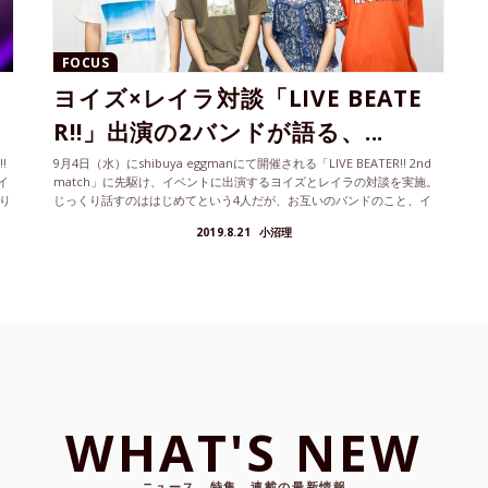
FOCUS
g
ヨイズ×レイラ対談「LIVE BEATE
R!!」出演の2バンドが語る、...
!
9月4日（水）にshibuya eggmanにて開催される「LIVE BEATER!! 2nd
イ
match」に先駆け、イベントに出演するヨイズとレイラの対談を実施。
り
じっくり話すのははじめてという4人だが、お互いのバンドのこと、イ
ンディシーンのことなど、様々に語ってくれた。
2019.8.21
小沼理
WHAT'S NEW
ニュース、特集、連載の最新情報