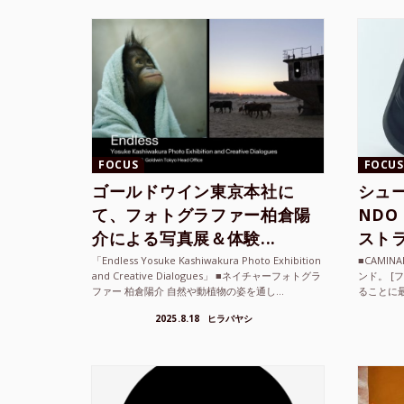
FOCUS
FOCUS
ゴールドウイン東京本社に
シュー
て、フォトグラファー柏倉陽
ND
介による写真展＆体験...
ストラ
「Endless Yosuke Kashiwakura Photo Exhibition
■CAMI
and Creative Dialogues」 ■ネイチャーフォトグラ
ンド。 [
ファー 柏倉陽介 自然や動植物の姿を通し...
ることに
素材を厳
2025.8.18
ヒラバヤシ
メキ...