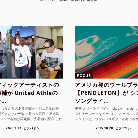
FOCUS
フィックアーティストの
アメリカ発のウールブ
が United Athleの
【PENDLETON】が 
..
ソングライ...
とつながりのある仲間がビジュアルに登
平井 大（ヒライダイ） https://hiraidai.
場所となった千駄ヶ谷の人気店「ほそ島
フミュージックをベースに、オーガニッ
Tシャツ各種が限定数、先着順で配布 これ
スタイルと、ウクレレ&ギターが奏でる
ted Athle（ユナイテッドアスレ）は、さま
注目を集めるシンガ ーソングラ...
2026.2.27
ヒラバヤシ
2025.10.20
ヒラバヤシ