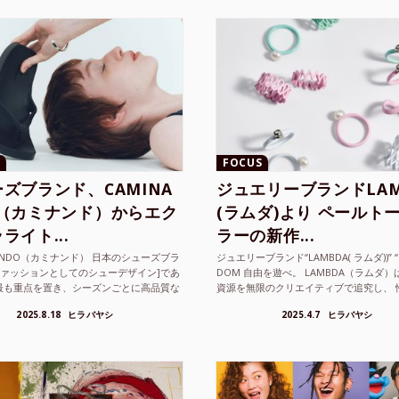
FOCUS
ズブランド、CAMINA
ジュエリーブランドLAM
O（カミナンド）からエク
(ラムダ)より ペールト
ライト...
ラーの新作...
NANDO（カミナンド） 日本のシューズブラ
ジュエリーブランド“LAMBDA( ラムダ))” “P
ファッションとしてのシューデザイン]であ
DOM 自由を遊べ。 LAMBDA（ラムダ
最も重点を置き、シーズンごとに高品質な
資源を無限のクリエイティブで追究し、 
選し、伝統的な靴作りの技術を今でも持つ
の枠を超えボーダレスなジュエリ...
2025.8.18
ヒラバヤシ
2025.4.7
ヒラバヤシ