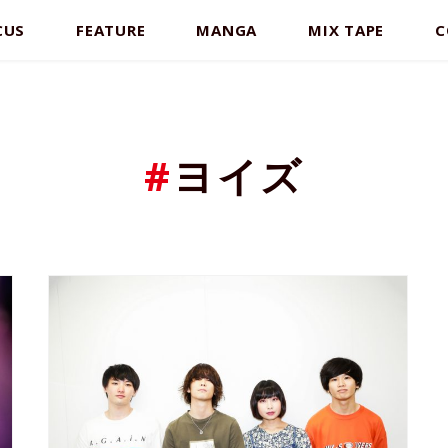
CUS
FEATURE
MANGA
MIX TAPE
C
#
ヨイズ