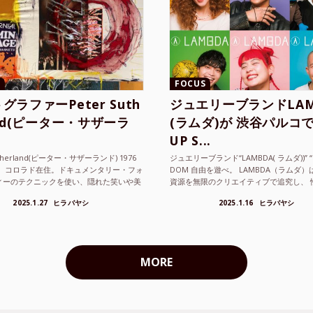
FOCUS
グラファーPeter Suth
ジュエリーブランドLAM
and(ピーター・サザーラ
(ラムダ)が 渋谷パルコで
UP S...
utherland(ピーター・サザーランド) 1976
ジュエリーブランド“LAMBDA( ラムダ))” “P
。 コロラド在住。ドキュメンタリー・フォ
DOM 自由を遊べ。 LAMBDA（ラムダ
ィーのテクニックを使い、隠れた笑いや美
資源を無限のクリエイティブで追究し、 
ているフォトグラファーでフィ...
の枠を超えボーダレスなジュエリ...
2025.1.27
ヒラバヤシ
2025.1.16
ヒラバヤシ
MORE