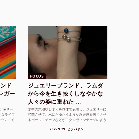
FOCUS
ランド
ジュエリーブランド、ラムダ
シンガー
から今を生き抜くしなやかな
人々の姿に重ねた ...
com/サー
水中の気泡やしずくを球体で表現し、ジュエリーに
クなライフ
昇華させて、水にたゆたうような浮遊感を感じさせ
サウンドで
るボールモチーフなどがモダンヴィンテージのよう
な雰囲気も感じさせるLAMBDA の新しいコレクシ
2025.9.29
ヒラバヤシ
ョンを202...