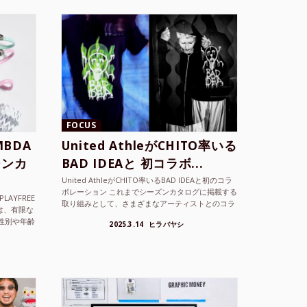
FOCUS
BDA
United AthleがCHITO率いる
ーンカ
BAD IDEAと 初コラボ...
United AthleがCHITO率いるBAD IDEAと初のコラ
ボレーション これまでシーズンカタログに掲載する
LAYFREE
取り組みとして、さまざまなアーティストとのコラ
）は、有限な
ボレーションアイテムを製品見本として作...
性別や年齢
2025.3.14
ヒラバヤシ