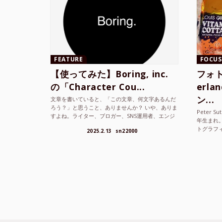
FEATURE
FOCUS
【使ってみた】Boring, inc.
フォト
の「Character Cou...
erl
ン...
文章を書いていると、「この文章、何文字あるんだ
ろう？」と思うこと、ありませんか？ いや、ありま
Peter S
すよね。ライター、ブロガー、SNS運用者、エンジ
年生まれ
ニア、学生… 文字数を意識する仕事やタスクは意外
トグラフ
2025.2.13
sn22000
と多い。で...
を撮り続け