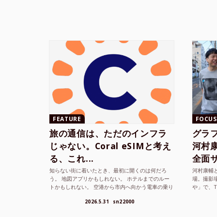
FEATURE
FOCUS
旅の通信は、ただのインフラ
グラ
じゃない。Coral eSIMと考え
河村康輔
る、これ...
全面サ.
知らない街に着いたとき、最初に開くのは何だろ
河村康輔
う。 地図アプリかもしれない。 ホテルまでのルー
場。撮影
トかもしれない。 空港から市内へ向かう電車の乗り
や」で、
方かもしれない。 あるいは、ひとまず音楽を流し
までUni
2026.5.31
sn22000
て、その街の空...
ざまな...