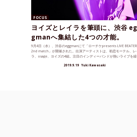
FOCUS
ヨイズとレイラを筆頭に、渋谷 e
gmanへ集結した4つの才能。
9月4日（水）、渋谷のeggmanにて「ローチケpresents LIVE BEATER!
2nd match」が開催された。出演アーティストは、初恋モーテル、レ
ラ、osage、ヨイズの4組。注目のインディーバンドが熱いライブを繰
広げた、当日の模様をレポートします。
2019.9.19
Yuki Kawasaki