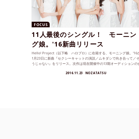
FOCUS
11人最後のシングル！ モーニン
グ娘。'16新曲リリース
Hello! Project（以下略 ハロプロ）に在籍する、モーニング娘。'16
1月23日に新曲『セクシーキャットの演説／ムキダシで向き合って／
うじゃない』をリリース。次作は現在開催中の13期オーディションの
格者が合流するため、最後の11人態勢で誰が目立つのか？新しい動き
2016.11.23
NOZATATSU
あるのか？など「モーニング娘。'16の形」がどうなるのかに注目が集
っている。新曲紹介とともに、モーニング娘。'16の形にスポットを当
て紹介しよう！