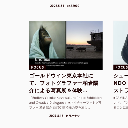
方かもしれない。 あるいは、ひとまず音楽を流し
までUni
2026.5.31
sn22000
て、その街の空...
ざまな...
FOCUS
FOCUS
ゴールドウイン東京本社に
シュー
て、フォトグラファー柏倉陽
ND
介による写真展＆体験...
ストラ
「Endless Yosuke Kashiwakura Photo Exhibition
■CAMI
and Creative Dialogues」 ■ネイチャーフォトグラ
ンド。 [
ファー 柏倉陽介 自然や動植物の姿を通し...
ることに
素材を厳
2025.8.18
ヒラバヤシ
メキ...