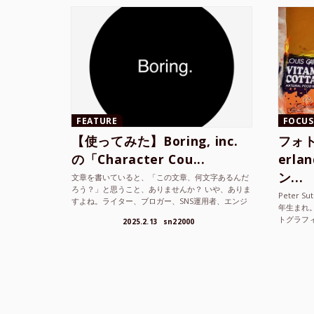
FEATURE
FOCUS
【使ってみた】Boring, inc.
フォト
の「Character Cou...
erl
ン...
文章を書いていると、「この文章、何文字あるんだ
ろう？」と思うこと、ありませんか？ いや、ありま
Peter S
すよね。ライター、ブロガー、SNS運用者、エンジ
年生まれ
ニア、学生… 文字数を意識する仕事やタスクは意外
トグラフ
2025.2.13
sn22000
と多い。で...
を撮り続け