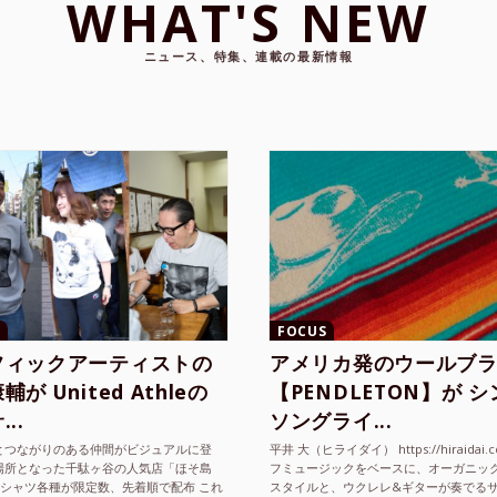
WHAT'S NEW
ニュース、特集、連載の最新情報
FOCUS
フィックアーティストの
アメリカ発のウールブ
が United Athleの
【PENDLETON】が 
..
ソングライ...
とつながりのある仲間がビジュアルに登
平井 大（ヒライダイ） https://hiraidai.
場所となった千駄ヶ谷の人気店「ほそ島
フミュージックをベースに、オーガニッ
Tシャツ各種が限定数、先着順で配布 これ
スタイルと、ウクレレ&ギターが奏でる