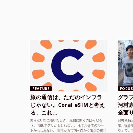
FEATURE
FOCUS
旅の通信は、ただのインフラ
グラ
じゃない。Coral eSIMと考え
河村康輔
る、これ...
全面サ.
知らない街に着いたとき、最初に開くのは何だろ
河村康輔
う。 地図アプリかもしれない。 ホテルまでのルー
場。撮影
トかもしれない。 空港から市内へ向かう電車の乗り
や」で、