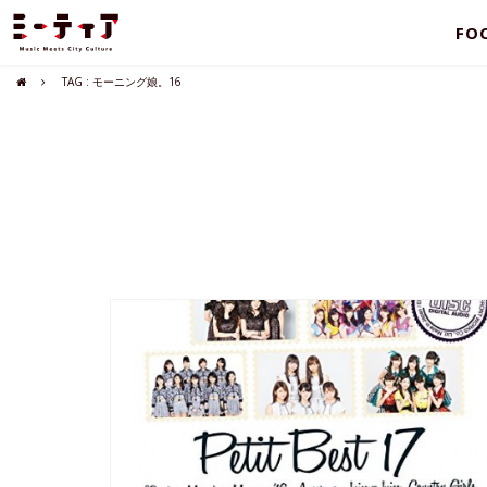
FO
TAG : モーニング娘。16