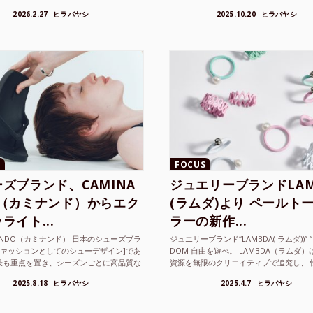
ted Athle（ユナイテッドアスレ）は、さま
注目を集めるシンガ ーソングラ...
2026.2.27
ヒラバヤシ
2025.10.20
ヒラバヤシ
FOCUS
ズブランド、CAMINA
ジュエリーブランドLAM
O（カミナンド）からエク
(ラムダ)より ペールト
ライト...
ラーの新作...
NANDO（カミナンド） 日本のシューズブラ
ジュエリーブランド“LAMBDA( ラムダ))” “P
ファッションとしてのシューデザイン]であ
DOM 自由を遊べ。 LAMBDA（ラムダ
最も重点を置き、シーズンごとに高品質な
資源を無限のクリエイティブで追究し、 
選し、伝統的な靴作りの技術を今でも持つ
の枠を超えボーダレスなジュエリ...
2025.8.18
ヒラバヤシ
2025.4.7
ヒラバヤシ