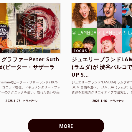
FOCUS
グラファーPeter Suth
ジュエリーブランドLAM
and(ピーター・サザーラ
(ラムダ)が 渋谷パルコで
UP S...
utherland(ピーター・サザーランド) 1976
ジュエリーブランド“LAMBDA( ラムダ))” “P
。 コロラド在住。ドキュメンタリー・フォ
DOM 自由を遊べ。 LAMBDA（ラムダ
ィーのテクニックを使い、隠れた笑いや美
資源を無限のクリエイティブで追究し、 
ているフォトグラファーでフィ...
の枠を超えボーダレスなジュエリ...
2025.1.27
ヒラバヤシ
2025.1.16
ヒラバヤシ
MORE