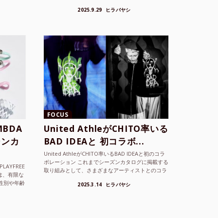
な雰囲気も感じさせるLAMBDA の新しいコレクシ
2025.9.29
ヒラバヤシ
ョンを202...
FOCUS
BDA
United AthleがCHITO率いる
ーンカ
BAD IDEAと 初コラボ...
United AthleがCHITO率いるBAD IDEAと初のコラ
ボレーション これまでシーズンカタログに掲載する
LAYFREE
取り組みとして、さまざまなアーティストとのコラ
）は、有限な
ボレーションアイテムを製品見本として作...
性別や年齢
2025.3.14
ヒラバヤシ