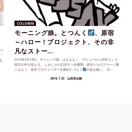
COLUMN
モーニング娘。とつんく
、原宿
～ハロー！プロジェクト、その非
凡なストー...
が1
そ
2016年9月14日、モーニング娘。はまもなく、デビューから20年という
合
節目の年を迎える。 しかしその記念すべき瞬間、彼女たちのステージ裏
は
にはもう、長年プロデューサーを務めたつんく
の姿は無い。 20...
ま
て
2016.7.25
山田宗太朗