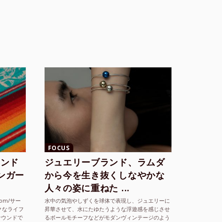
FOCUS
ランド
ジュエリーブランド、ラムダ
シンガー
から今を生き抜くしなやかな
人々の姿に重ねた ...
com/サー
水中の気泡やしずくを球体で表現し、ジュエリーに
クなライフ
昇華させて、水にたゆたうような浮遊感を感じさせ
サウンドで
るボールモチーフなどがモダンヴィンテージのよう