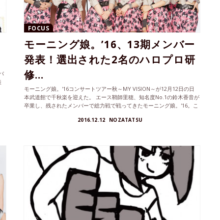
FOCUS
モーニング娘。’16、13期メンバー
発表！選出された2名のハロプロ研
修...
パ
表
モーニング娘。'16コンサートツアー秋～MY VISION～が12月12日の日
本武道館で千秋楽を迎えた。 エース鞘師里穂、知名度No.1の鈴木香音が
卒業し、残されたメンバーで総力戦で戦ってきたモーニング娘。'16。こ
の日はついに新メンバーとなる13期メンバーが発表。気になる新メンバ
2016.12.12
NOZATATSU
ーとは？