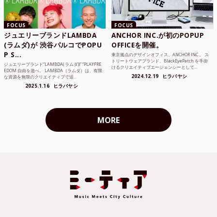
FOCUS
FOCUS
ジュエリーブランドLAMBDA
ANCHOR INC.が初のPOPUP
(ラムダ)が 渋谷パルコでPOPU
OFFICEを開催。
P S...
東京拠点のデザインオフィス、ANCHOR INC.。 ス
トリートウェアブランド、BlackEyePatch を手掛
ジュエリーブランド“LAMBDA( ラムダ))” “PLAYFRE
けるクリエイティブエージェンシーとして...
EDOM 自由を遊べ。 LAMBDA（ラムダ）は、有限
2024.12.19
ヒラバヤシ
な資源を無限のクリエイティブで追...
2025.1.16
ヒラバヤシ
MORE