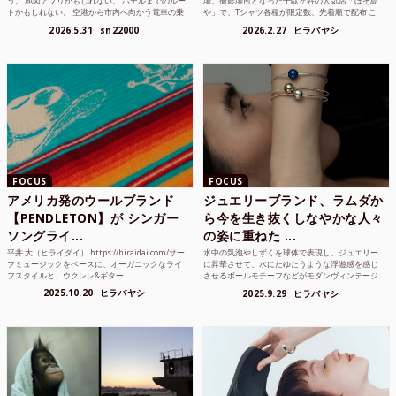
う。 地図アプリかもしれない。 ホテルまでのルー
場。撮影場所となった千駄ヶ谷の人気店「ほそ島
トかもしれない。 空港から市内へ向かう電車の乗
や」で、Tシャツ各種が限定数、先着順で配布 こ
り方かもしれな...
れまでUnited...
2026.5.31
sn22000
2026.2.27
ヒラバヤシ
FOCUS
FOCUS
アメリカ発のウールブランド
ジュエリーブランド、ラムダか
【PENDLETON】が シンガー
ら今を生き抜くしなやかな人々
ソングライ...
の姿に重ねた ...
平井 大（ヒライダイ） https://hiraidai.com/サー
水中の気泡やしずくを球体で表現し、ジュエリー
フミュージックをベースに、オーガニックなライ
に昇華させて、水にたゆたうような浮遊感を感じ
フスタイルと、ウクレレ&ギター...
させるボールモチーフなどがモダンヴィンテージ
のような雰囲気も感じ...
2025.10.20
ヒラバヤシ
2025.9.29
ヒラバヤシ