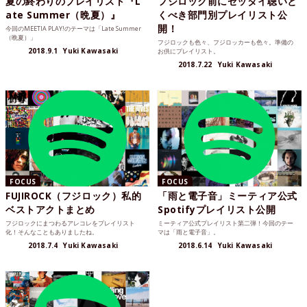
夏の終わりのプレイリスト『L
フジロック前にゼッタイ聴いと
ate Summer（晩夏）』
くべき部門別プレイリスト公
開！
今回のMEETIA PLAY!のテーマは「Late Summer
（晩夏）」
フジロックも色々、フジロッカーも色々。準備の
2018.9.1
Yuki Kawasaki
お供にプレイリスト。
2018.7.22
Yuki Kawasaki
FOCUS
FOCUS
FUJIROCK（フジロック）私的
「雨と電子音」ミーティア公式
ベストアクトまとめ
Spotifyプレイリスト公開
フジロックにまつわるアレコレをプレイリスト
ミーティア公式プレイリスト第二弾！今回のテー
化！そんなこともありましたね。
マは「雨と電子音」。
2018.7.4
Yuki Kawasaki
2018.6.14
Yuki Kawasaki