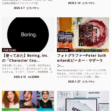
2025.3.14
ヒラバヤシ
な資源を無限のクリエイティブで追...
2025.4.7
ヒラバヤシ
FEATURE
FOCUS
【使ってみた】Boring, inc.
フォトグラファーPeter Suth
の「Character Cou...
erland(ピーター・サザーラ
ン...
文章を書いていると、「この文章、何文字あるん
だろう？」と思うこと、ありませんか？ いや、あ
Peter Sutherland(ピーター・サザーランド) 1976
りますよね。ライター、ブロガー、SNS運用者、エ
年生まれ。 コロラド在住。ドキュメンタリー・フ
ンジニア、学生...
2025.2.13
sn22000
ォトグラフィーのテクニックを使い、隠れ...
2025.1.27
ヒラバヤシ