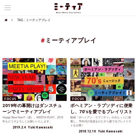
TAG : ミーティアプレイ
#
ミーティアプレイ
FOCUS
FOCUS
2019年の幕開けはダンスチュ
ボヘミアン・ラプソディに便乗
ーンでミーティアプレイ
し、70'sを愛でるプレイリスト
Happy New Year!!（遅）。MEETIA PLAY!、2019
映画『ボヘミアン・ラプソディ』の大ヒットに便
年もどうぞよろしくお願いいたします。
乗し、70年代の音楽をひたすら愛でるプレイリス
トを公開！
2019.2.4
Yuki Kawasaki
2018.12.10
Yuki Kawasaki