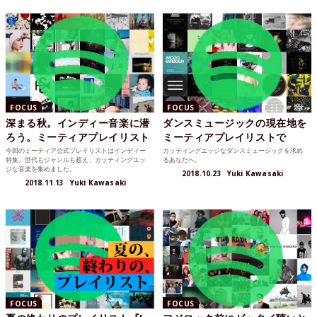
FOCUS
FOCUS
深まる秋。インディー音楽に潜
ダンスミュージックの現在地を
ろう。ミーティアプレイリスト
ミーティアプレイリストで
今回のミーティア公式プレイリストはインディー
カッティングエッジなダンスミュージックを求め
特集。世代もジャンルも超え、カッティングエッ
るあなたへ。
ジな音楽を集めました。
2018.10.23
Yuki Kawasaki
2018.11.13
Yuki Kawasaki
FOCUS
FOCUS