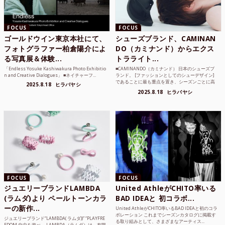
FOCUS
FOCUS
ゴールドウイン東京本社にて、
シューズブランド、CAMINAN
フォトグラファー柏倉陽介によ
DO（カミナンド）からエクス
る写真展＆体験...
トラライト...
「Endless Yosuke Kashiwakura Photo Exhibitio
■CAMINANDO（カミナンド） 日本のシューズブ
n and Creative Dialogues」 ■ネイチャーフ...
ランド。 [ファッションとしてのシューデザイン]
であることに最も重点を置き、シーズンごとに高
2025.8.18
ヒラバヤシ
品質な素...
2025.8.18
ヒラバヤシ
FOCUS
FOCUS
ジュエリーブランドLAMBDA
United AthleがCHITO率いる
(ラムダ)より ペールトーンカラ
BAD IDEAと 初コラボ...
ーの新作...
United AthleがCHITO率いるBAD IDEAと初のコラ
ボレーション これまでシーズンカタログに掲載す
ジュエリーブランド“LAMBDA( ラムダ))” “PLAYFRE
る取り組みとして、さまざまなアーティス...
EDOM 自由を遊べ。 LAMBDA（ラムダ）は、有限