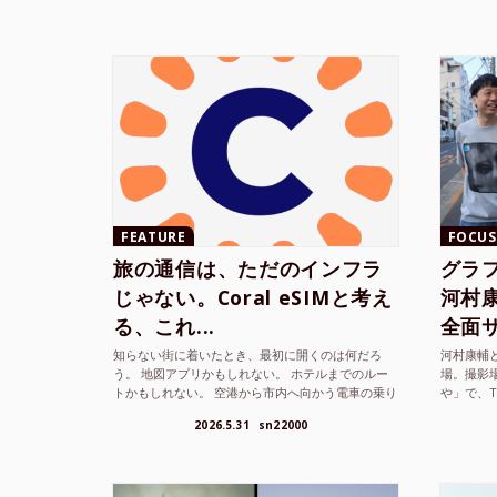
FEATURE
FOCUS
旅の通信は、ただのインフラ
グラ
じゃない。Coral eSIMと考え
河村康輔
る、これ...
全面サ.
知らない街に着いたとき、最初に開くのは何だろ
河村康輔
う。 地図アプリかもしれない。 ホテルまでのルー
場。撮影
トかもしれない。 空港から市内へ向かう電車の乗り
や」で、
方かもしれない。 あるいは、ひとまず音楽を流し
までUni
2026.5.31
sn22000
て、その街の空...
ざまな...