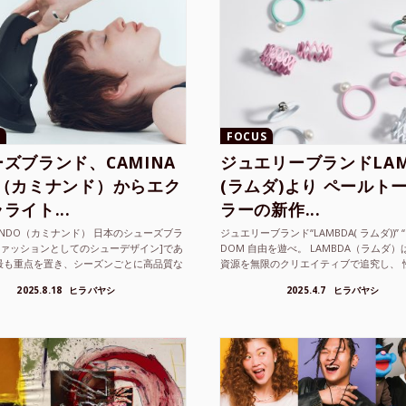
FOCUS
ズブランド、CAMINA
ジュエリーブランドLAM
O（カミナンド）からエク
(ラムダ)より ペールト
ライト...
ラーの新作...
NANDO（カミナンド） 日本のシューズブラ
ジュエリーブランド“LAMBDA( ラムダ))” “P
ファッションとしてのシューデザイン]であ
DOM 自由を遊べ。 LAMBDA（ラムダ
最も重点を置き、シーズンごとに高品質な
資源を無限のクリエイティブで追究し、 
選し、伝統的な靴作りの技術を今でも持つ
の枠を超えボーダレスなジュエリ...
2025.8.18
ヒラバヤシ
2025.4.7
ヒラバヤシ