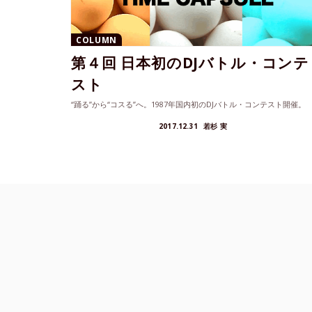
COLUMN
第４回 日本初のDJバトル・コンテ
スト
“踊る”から“コスる”へ。1987年国内初のDJバトル・コンテスト開催。
2017.12.31
若杉 実