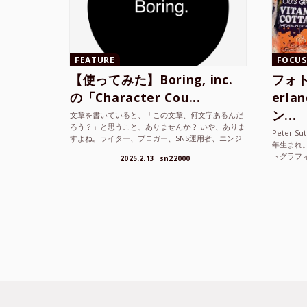
FEATURE
FOCUS
【使ってみた】Boring, inc.
フォト
の「Character Cou...
erl
ン...
文章を書いていると、「この文章、何文字あるんだ
ろう？」と思うこと、ありませんか？ いや、ありま
Peter S
すよね。ライター、ブロガー、SNS運用者、エンジ
年生まれ
ニア、学生… 文字数を意識する仕事やタスクは意外
トグラフ
2025.2.13
sn22000
と多い。で...
を撮り続け