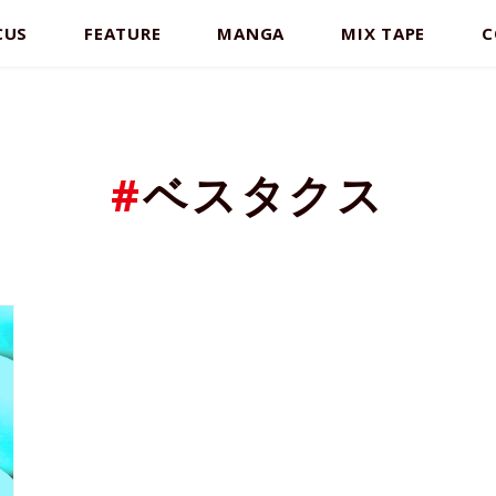
CUS
FEATURE
MANGA
MIX TAPE
C
#
ベスタクス