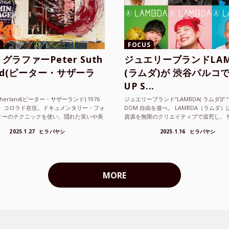
FOCUS
グラファーPeter Suth
ジュエリーブランドLAM
and(ピーター・サザーラ
(ラムダ)が 渋谷パルコで
UP S...
utherland(ピーター・サザーランド) 1976
ジュエリーブランド“LAMBDA( ラムダ))” “P
。 コロラド在住。ドキュメンタリー・フォ
DOM 自由を遊べ。 LAMBDA（ラムダ
ィーのテクニックを使い、隠れた笑いや美
資源を無限のクリエイティブで追究し、 
ているフォトグラファーでフィ...
の枠を超えボーダレスなジュエリ...
2025.1.27
ヒラバヤシ
2025.1.16
ヒラバヤシ
MORE