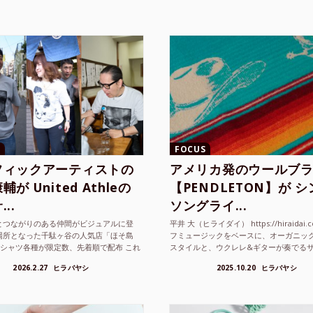
FOCUS
フィックアーティストの
アメリカ発のウールブ
が United Athleの
【PENDLETON】が 
..
ソングライ...
とつながりのある仲間がビジュアルに登
平井 大（ヒライダイ） https://hiraidai.
場所となった千駄ヶ谷の人気店「ほそ島
フミュージックをベースに、オーガニッ
Tシャツ各種が限定数、先着順で配布 これ
スタイルと、ウクレレ&ギターが奏でる
ted Athle（ユナイテッドアスレ）は、さま
注目を集めるシンガ ーソングラ...
2026.2.27
ヒラバヤシ
2025.10.20
ヒラバヤシ