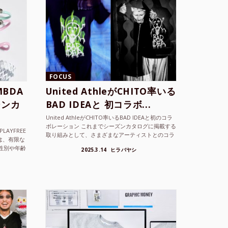
FOCUS
BDA
United AthleがCHITO率いる
ーンカ
BAD IDEAと 初コラボ...
United AthleがCHITO率いるBAD IDEAと初のコラ
ボレーション これまでシーズンカタログに掲載する
LAYFREE
取り組みとして、さまざまなアーティストとのコラ
）は、有限な
ボレーションアイテムを製品見本として作...
性別や年齢
2025.3.14
ヒラバヤシ