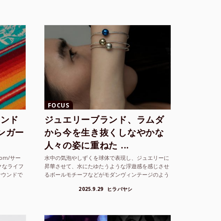
FOCUS
ランド
ジュエリーブランド、ラムダ
シンガー
から今を生き抜くしなやかな
人々の姿に重ねた ...
com/サー
水中の気泡やしずくを球体で表現し、ジュエリーに
クなライフ
昇華させて、水にたゆたうような浮遊感を感じさせ
サウンドで
るボールモチーフなどがモダンヴィンテージのよう
な雰囲気も感じさせるLAMBDA の新しいコレクシ
2025.9.29
ヒラバヤシ
ョンを202...