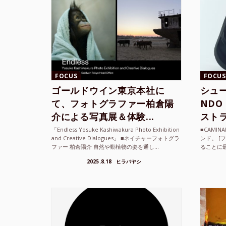
FOCUS
FOCUS
ゴールドウイン東京本社に
シュー
て、フォトグラファー柏倉陽
ND
介による写真展＆体験...
ストラ
「Endless Yosuke Kashiwakura Photo Exhibition
■CAMI
and Creative Dialogues」 ■ネイチャーフォトグラ
ンド。 [
ファー 柏倉陽介 自然や動植物の姿を通し...
ることに
素材を厳
2025.8.18
ヒラバヤシ
メキ...