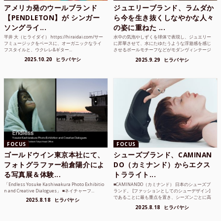
アメリカ発のウールブランド
ジュエリーブランド、ラムダか
【PENDLETON】が シンガー
ら今を生き抜くしなやかな人々
ソングライ...
の姿に重ねた ...
平井 大（ヒライダイ） https://hiraidai.com/サー
水中の気泡やしずくを球体で表現し、ジュエリー
フミュージックをベースに、オーガニックなライ
に昇華させて、水にたゆたうような浮遊感を感じ
フスタイルと、ウクレレ&ギター...
させるボールモチーフなどがモダンヴィンテージ
のような雰囲気も感じ...
2025.10.20
ヒラバヤシ
2025.9.29
ヒラバヤシ
FOCUS
FOCUS
ゴールドウイン東京本社にて、
シューズブランド、CAMINAN
フォトグラファー柏倉陽介によ
DO（カミナンド）からエクス
る写真展＆体験...
トラライト...
「Endless Yosuke Kashiwakura Photo Exhibitio
■CAMINANDO（カミナンド） 日本のシューズブ
n and Creative Dialogues」 ■ネイチャーフ...
ランド。 [ファッションとしてのシューデザイン]
であることに最も重点を置き、シーズンごとに高
2025.8.18
ヒラバヤシ
品質な素...
2025.8.18
ヒラバヤシ