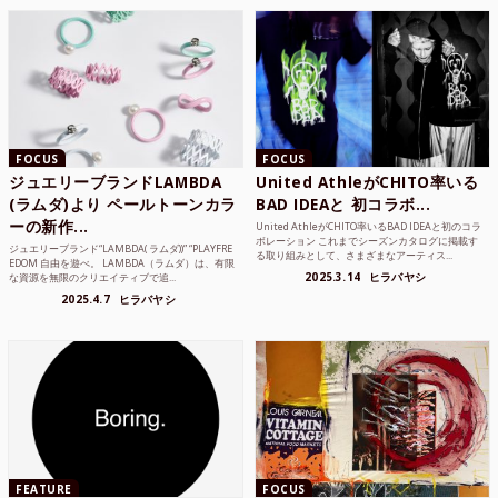
FOCUS
FOCUS
ジュエリーブランドLAMBDA
United AthleがCHITO率いる
(ラムダ)より ペールトーンカラ
BAD IDEAと 初コラボ...
ーの新作...
United AthleがCHITO率いるBAD IDEAと初のコラ
ボレーション これまでシーズンカタログに掲載す
ジュエリーブランド“LAMBDA( ラムダ))” “PLAYFRE
る取り組みとして、さまざまなアーティス...
EDOM 自由を遊べ。 LAMBDA（ラムダ）は、有限
2025.3.14
ヒラバヤシ
な資源を無限のクリエイティブで追...
2025.4.7
ヒラバヤシ
FEATURE
FOCUS