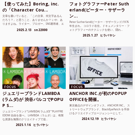
【使ってみた】Boring, inc.
フォトグラファーPeter Suth
の「Character Cou...
erland(ピーター・サザーラ
ン...
文章を書いていると、「この文章、何文字あるん
だろう？」と思うこと、ありませんか？ いや、あ
Peter Sutherland(ピーター・サザーランド) 1976
りますよね。ライター、ブロガー、SNS運用者、エ
年生まれ。 コロラド在住。ドキュメンタリー・フ
ンジニア、学生...
2025.2.13
sn22000
ォトグラフィーのテクニックを使い、隠れ...
2025.1.27
ヒラバヤシ
FOCUS
FOCUS
ジュエリーブランドLAMBDA
ANCHOR INC.が初のPOPUP
(ラムダ)が 渋谷パルコでPOPU
OFFICEを開催。
P S...
東京拠点のデザインオフィス、ANCHOR INC.。 ス
トリートウェアブランド、BlackEyePatch を手掛
ジュエリーブランド“LAMBDA( ラムダ))” “PLAYFRE
けるクリエイティブエージェンシーとして...
EDOM 自由を遊べ。 LAMBDA（ラムダ）は、有限
2024.12.19
ヒラバヤシ
な資源を無限のクリエイティブで追...
2025.1.16
ヒラバヤシ