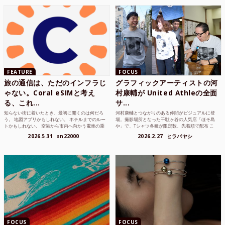
FEATURE
FOCUS
旅の通信は、ただのインフラじ
グラフィックアーティストの河
ゃない。Coral eSIMと考え
村康輔が United Athleの全面
る、これ...
サ...
知らない街に着いたとき、最初に開くのは何だろ
河村康輔とつながりのある仲間がビジュアルに登
う。 地図アプリかもしれない。 ホテルまでのルー
場。撮影場所となった千駄ヶ谷の人気店「ほそ島
トかもしれない。 空港から市内へ向かう電車の乗
や」で、Tシャツ各種が限定数、先着順で配布 こ
り方かもしれな...
れまでUnited...
2026.5.31
sn22000
2026.2.27
ヒラバヤシ
FOCUS
FOCUS