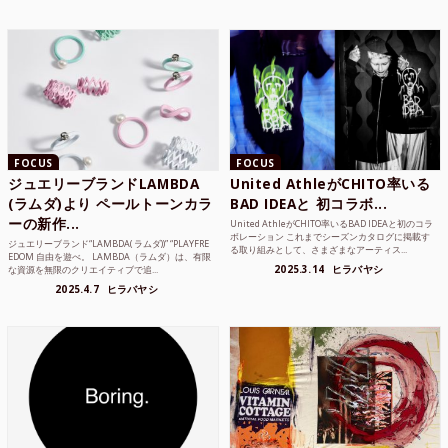
FOCUS
FOCUS
ジュエリーブランドLAMBDA
United AthleがCHITO率いる
(ラムダ)より ペールトーンカラ
BAD IDEAと 初コラボ...
ーの新作...
United AthleがCHITO率いるBAD IDEAと初のコラ
ボレーション これまでシーズンカタログに掲載す
ジュエリーブランド“LAMBDA( ラムダ))” “PLAYFRE
る取り組みとして、さまざまなアーティス...
EDOM 自由を遊べ。 LAMBDA（ラムダ）は、有限
2025.3.14
ヒラバヤシ
な資源を無限のクリエイティブで追...
2025.4.7
ヒラバヤシ