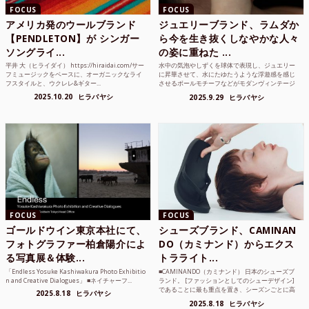
FOCUS
FOCUS
アメリカ発のウールブランド
ジュエリーブランド、ラムダか
【PENDLETON】が シンガー
ら今を生き抜くしなやかな人々
ソングライ...
の姿に重ねた ...
平井 大（ヒライダイ） https://hiraidai.com/サー
水中の気泡やしずくを球体で表現し、ジュエリー
フミュージックをベースに、オーガニックなライ
に昇華させて、水にたゆたうような浮遊感を感じ
フスタイルと、ウクレレ&ギター...
させるボールモチーフなどがモダンヴィンテージ
のような雰囲気も感じ...
2025.10.20
ヒラバヤシ
2025.9.29
ヒラバヤシ
FOCUS
FOCUS
ゴールドウイン東京本社にて、
シューズブランド、CAMINAN
フォトグラファー柏倉陽介によ
DO（カミナンド）からエクス
る写真展＆体験...
トラライト...
「Endless Yosuke Kashiwakura Photo Exhibitio
■CAMINANDO（カミナンド） 日本のシューズブ
n and Creative Dialogues」 ■ネイチャーフ...
ランド。 [ファッションとしてのシューデザイン]
であることに最も重点を置き、シーズンごとに高
2025.8.18
ヒラバヤシ
品質な素...
2025.8.18
ヒラバヤシ