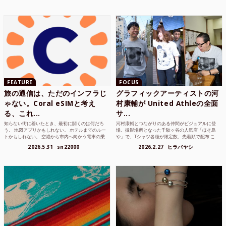
FEATURE
FOCUS
旅の通信は、ただのインフラじ
グラフィックアーティストの河
ゃない。Coral eSIMと考え
村康輔が United Athleの全面
る、これ...
サ...
知らない街に着いたとき、最初に開くのは何だろ
河村康輔とつながりのある仲間がビジュアルに登
う。 地図アプリかもしれない。 ホテルまでのルー
場。撮影場所となった千駄ヶ谷の人気店「ほそ島
トかもしれない。 空港から市内へ向かう電車の乗
や」で、Tシャツ各種が限定数、先着順で配布 こ
り方かもしれな...
れまでUnited...
2026.5.31
sn22000
2026.2.27
ヒラバヤシ