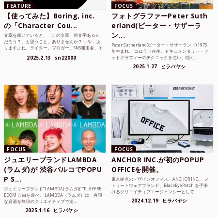
FEATURE
FOCUS
【使ってみた】Boring, inc.
フォトグラファーPeter Suth
の「Character Cou...
erland(ピーター・サザーラ
ン...
文章を書いていると、「この文章、何文字あるん
だろう？」と思うこと、ありませんか？ いや、あ
Peter Sutherland(ピーター・サザーランド) 1976
りますよね。ライター、ブロガー、SNS運用者、エ
年生まれ。 コロラド在住。ドキュメンタリー・フ
ンジニア、学生...
2025.2.13
sn22000
ォトグラフィーのテクニックを使い、隠れ...
2025.1.27
ヒラバヤシ
FOCUS
FOCUS
ジュエリーブランドLAMBDA
ANCHOR INC.が初のPOPUP
(ラムダ)が 渋谷パルコでPOPU
OFFICEを開催。
P S...
東京拠点のデザインオフィス、ANCHOR INC.。 ス
トリートウェアブランド、BlackEyePatch を手掛
ジュエリーブランド“LAMBDA( ラムダ))” “PLAYFRE
けるクリエイティブエージェンシーとして...
EDOM 自由を遊べ。 LAMBDA（ラムダ）は、有限
2024.12.19
ヒラバヤシ
な資源を無限のクリエイティブで追...
2025.1.16
ヒラバヤシ