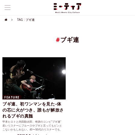
TAG : ブギ連
#
ブギ連
FEATURE
ブギ連、初ワンマンを見た-体
の芯に火がつき、誰もが解放さ
れるブギの真髄
甲本ヒロトと内田勘太郎、奇跡のコンビ“ブギ連”
若いリスナーにブルースやブギと言ってもピンと
こないかもしれない。40〜50代のリスナーでも、
パンクをルー...