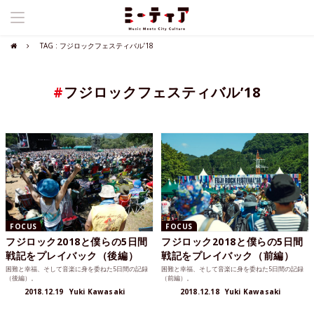
TAG : フジロックフェスティバル’18
#
フジロックフェスティバル’18
FOCUS
FOCUS
フジロック2018と僕らの5日間
フジロック2018と僕らの5日間
戦記をプレイバック（後編）
戦記をプレイバック（前編）
困難と幸福、そして音楽に身を委ねた5日間の記録
困難と幸福、そして音楽に身を委ねた5日間の記録
（後編）。
（前編）。
2018.12.19
Yuki Kawasaki
2018.12.18
Yuki Kawasaki