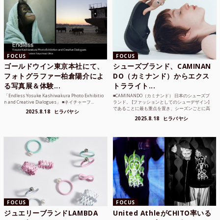
FOCUS
FOCUS
ゴールドウイン東京本社にて、
シューズブランド、CAMINAN
フォトグラファー柏倉陽介によ
DO（カミナンド）からエクス
る写真展＆体験...
トラライト...
「Endless Yosuke Kashiwakura Photo Exhibitio
■CAMINANDO（カミナンド） 日本のシューズブ
n and Creative Dialogues」 ■ネイチャーフ...
ランド。 [ファッションとしてのシューデザイン]
であることに最も重点を置き、シーズンごとに高
2025.8.18
ヒラバヤシ
品質な素...
2025.8.18
ヒラバヤシ
FOCUS
FOCUS
ジュエリーブランドLAMBDA
United AthleがCHITO率いる