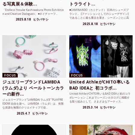
る写真展＆体験...
トラライト...
「Endless Yosuke Kashiwakura Photo Exhibitio
■CAMINANDO（カミナンド） 日本のシューズブ
n and Creative Dialogues」 ■ネイチャーフ...
ランド。 [ファッションとしてのシューデザイン]
であることに最も重点を置き、シーズンごとに高
2025.8.18
ヒラバヤシ
品質な素...
2025.8.18
ヒラバヤシ
FOCUS
FOCUS
ジュエリーブランドLAMBDA
United AthleがCHITO率いる
(ラムダ)より ペールトーンカラ
BAD IDEAと 初コラボ...
ーの新作...
United AthleがCHITO率いるBAD IDEAと初のコラ
ボレーション これまでシーズンカタログに掲載す
ジュエリーブランド“LAMBDA( ラムダ))” “PLAYFRE
る取り組みとして、さまざまなアーティス...
EDOM 自由を遊べ。 LAMBDA（ラムダ）は、有限
2025.3.14
ヒラバヤシ
な資源を無限のクリエイティブで追...
2025.4.7
ヒラバヤシ