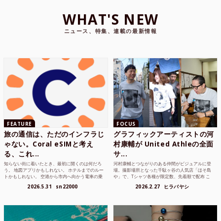
WHAT'S NEW
ニュース、特集、連載の最新情報
FEATURE
FOCUS
旅の通信は、ただのインフラじ
グラフィックアーティストの河
ゃない。Coral eSIMと考え
村康輔が United Athleの全面
る、これ...
サ...
知らない街に着いたとき、最初に開くのは何だろ
河村康輔とつながりのある仲間がビジュアルに登
う。 地図アプリかもしれない。 ホテルまでのルー
場。撮影場所となった千駄ヶ谷の人気店「ほそ島
トかもしれない。 空港から市内へ向かう電車の乗
や」で、Tシャツ各種が限定数、先着順で配布 こ
り方かもしれな...
れまでUnited...
2026.5.31
sn22000
2026.2.27
ヒラバヤシ