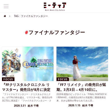
TAG : ファイナルファンタジー
#
ファイナルファンタジー
FOCUS
FOCUS
『FFクリスタルクロニクル リ
「FF7 リメイク」の発売日が延
マスター』発売日が8月に決定
期。3月3日→4月10日に。
『ファイナルファンタジー・クリスタルクロニク
2020年屈指のビッグタイトル「FINAL FANTASY VI
ル』が17年の時を超え、リマスター化。発売日が8
I REMAKE」の発売日が約1か月延期に 開発発表以
月27日に再決定！ 『ファイナルファンタジー・ク
来、大きな期待が寄せられてきた20...
リスタルクロ...
2020.1.15
結木 千尋
2020.5.31
結木 千尋