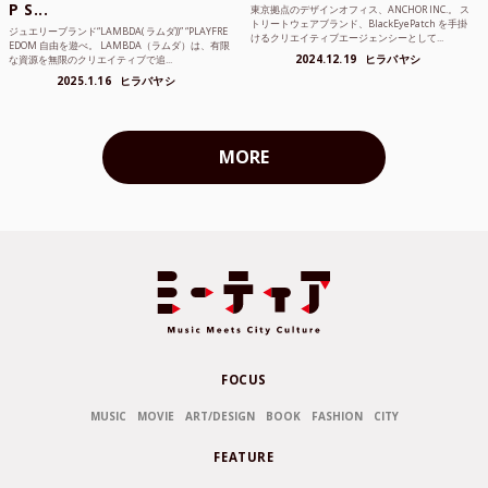
P S...
東京拠点のデザインオフィス、ANCHOR INC.。 ス
トリートウェアブランド、BlackEyePatch を手掛
ジュエリーブランド“LAMBDA( ラムダ))” “PLAYFRE
けるクリエイティブエージェンシーとして...
EDOM 自由を遊べ。 LAMBDA（ラムダ）は、有限
2024.12.19
ヒラバヤシ
な資源を無限のクリエイティブで追...
2025.1.16
ヒラバヤシ
MORE
FOCUS
MUSIC
MOVIE
ART/DESIGN
BOOK
FASHION
CITY
FEATURE