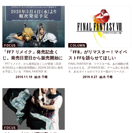
FOCUS
COLUMN
「FF7 リメイク」発売記念く
「FF8」がリマスター！マイベ
じ。発売日翌日から販売開始に
ストFFを語らせてほしい
「FF7 リメイク」から発売記念くじが登場！2020
FINAL FANTASY Ⅷ、リマスター化。あの感動が再
年3月4日より順次発売開始に 2020年3月3日に発売
びよみがえる。 2019年9月3日。ゲーム史に名を残
を予定している「FINAL FANTASY Ⅶ...
す、あるタイトルのリマスター版がリリースさ...
2019.11.19
結木 千尋
2019.9.27
結木 千尋
FOCUS