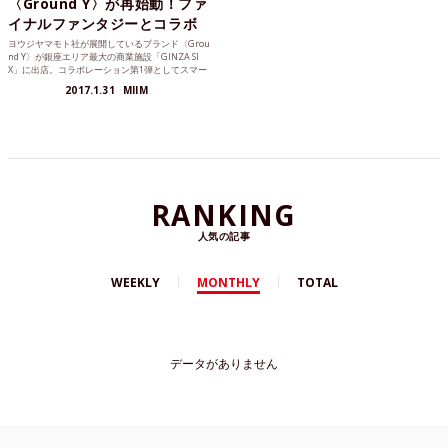
〈Ground Y〉が再始動！ファ
イナルファンタジーとコラボ
ヨウジヤマモト社が展開しているブランド〈Grou
nd Y〉が銀座エリア最大の商業施設「GINZA SI
X」に出店。コラボレーション第1弾としてスマー
トフォン向けRPG「ファイナルファンタジー ブレ
2017.1.31
MIIM
イブエクスヴィアス（FINAL FANTASY BRAVE EXV
IUS）」とのコラボレーションアイテムを4月20日
に発売することを発表しました。
RANKING
人気の記事
WEEKLY
MONTHLY
TOTAL
データがありません