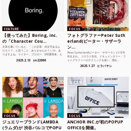
FEATURE
FOCUS
【使ってみた】Boring, inc.
フォトグラファーPeter Suth
の「Character Cou...
erland(ピーター・サザーラ
ン...
文章を書いていると、「この文章、何文字あるん
だろう？」と思うこと、ありませんか？ いや、あ
Peter Sutherland(ピーター・サザーランド) 1976
りますよね。ライター、ブロガー、SNS運用者、エ
年生まれ。 コロラド在住。ドキュメンタリー・フ
ンジニア、学生...
2025.2.13
sn22000
ォトグラフィーのテクニックを使い、隠れ...
2025.1.27
ヒラバヤシ
FOCUS
FOCUS
ジュエリーブランドLAMBDA
ANCHOR INC.が初のPOPUP
(ラムダ)が 渋谷パルコでPOPU
OFFICEを開催。