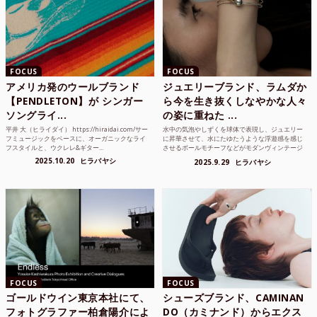
FOCUS
FOCUS
アメリカ発のウールブランド
ジュエリーブランド、ラムダか
【PENDLETON】が シンガー
ら今を生き抜くしなやかな人々
ソングライ...
の姿に重ねた ...
平井 大（ヒライダイ） https://hiraidai.com/サー
水中の気泡やしずくを球体で表現し、ジュエリー
フミュージックをベースに、オーガニックなライ
に昇華させて、水にたゆたうような浮遊感を感じ
フスタイルと、ウクレレ&ギター...
させるボールモチーフなどがモダンヴィンテージ
のような雰囲気も感じ...
2025.10.20
ヒラバヤシ
2025.9.29
ヒラバヤシ
FOCUS
FOCUS
ゴールドウイン東京本社にて、
シューズブランド、CAMINAN
フォトグラファー柏倉陽介によ
DO（カミナンド）からエクス