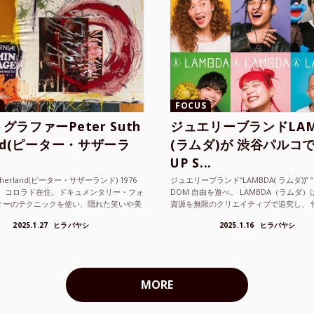
FOCUS
グラファーPeter Suth
ジュエリーブランドLAM
and(ピーター・サザーラ
(ラムダ)が 渋谷パルコで
UP S...
utherland(ピーター・サザーランド) 1976
ジュエリーブランド“LAMBDA( ラムダ))” “P
。 コロラド在住。ドキュメンタリー・フォ
DOM 自由を遊べ。 LAMBDA（ラムダ
ィーのテクニックを使い、隠れた笑いや美
資源を無限のクリエイティブで追究し、 
ているフォトグラファーでフィ...
の枠を超えボーダレスなジュエリ...
2025.1.27
ヒラバヤシ
2025.1.16
ヒラバヤシ
MORE