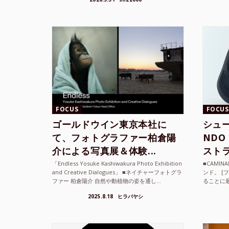
て、その街の空...
ざまな...
FOCUS
FOCUS
ゴールドウイン東京本社に
シュー
て、フォトグラファー柏倉陽
ND
介による写真展＆体験...
ストラ
「Endless Yosuke Kashiwakura Photo Exhibition
■CAMI
and Creative Dialogues」 ■ネイチャーフォトグラ
ンド。 [
ファー 柏倉陽介 自然や動植物の姿を通し...
ることに
素材を厳
2025.8.18
ヒラバヤシ
メキ...