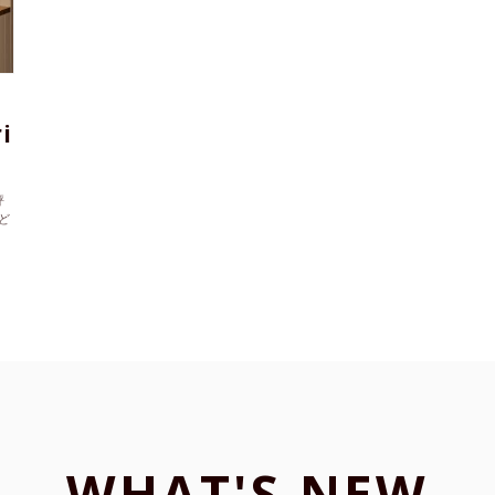
i
評
ど
WHAT'S NEW