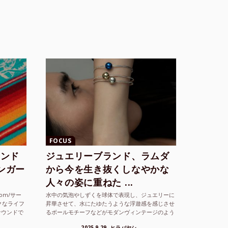
FOCUS
ランド
ジュエリーブランド、ラムダ
シンガー
から今を生き抜くしなやかな
人々の姿に重ねた ...
com/サー
水中の気泡やしずくを球体で表現し、ジュエリーに
クなライフ
昇華させて、水にたゆたうような浮遊感を感じさせ
サウンドで
るボールモチーフなどがモダンヴィンテージのよう
な雰囲気も感じさせるLAMBDA の新しいコレクシ
2025.9.29
ヒラバヤシ