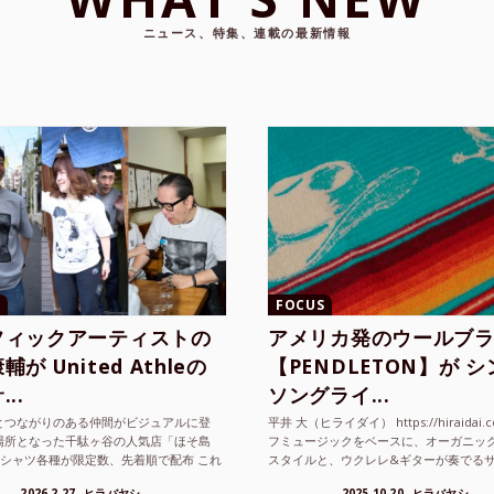
ニュース、特集、連載の最新情報
FOCUS
フィックアーティストの
アメリカ発のウールブ
が United Athleの
【PENDLETON】が 
..
ソングライ...
とつながりのある仲間がビジュアルに登
平井 大（ヒライダイ） https://hiraidai.
場所となった千駄ヶ谷の人気店「ほそ島
フミュージックをベースに、オーガニッ
Tシャツ各種が限定数、先着順で配布 これ
スタイルと、ウクレレ&ギターが奏でる
ted Athle（ユナイテッドアスレ）は、さま
注目を集めるシンガ ーソングラ...
2026.2.27
ヒラバヤシ
2025.10.20
ヒラバヤシ