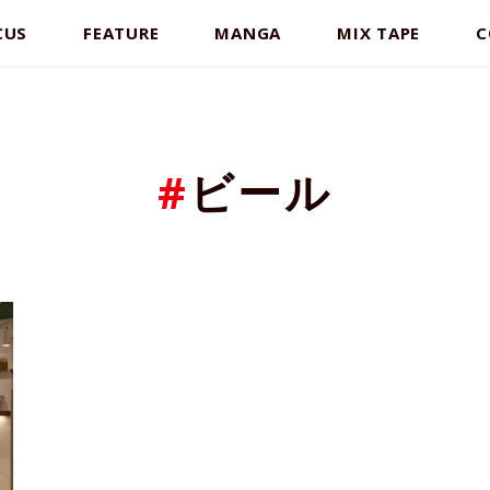
CUS
FEATURE
MANGA
MIX TAPE
C
#
ビール