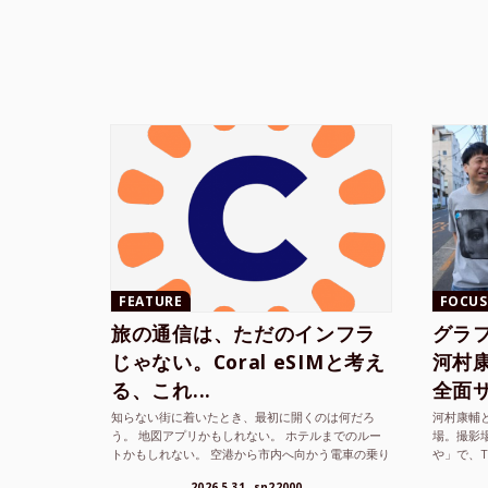
FEATURE
FOCUS
旅の通信は、ただのインフラ
グラ
じゃない。Coral eSIMと考え
河村康輔
る、これ...
全面サ.
知らない街に着いたとき、最初に開くのは何だろ
河村康輔
う。 地図アプリかもしれない。 ホテルまでのルー
場。撮影
トかもしれない。 空港から市内へ向かう電車の乗り
や」で、
方かもしれない。 あるいは、ひとまず音楽を流し
までUni
2026.5.31
sn22000