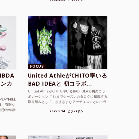
ョンを202...
FOCUS
BDA
United AthleがCHITO率いる
ーンカ
BAD IDEAと 初コラボ...
United AthleがCHITO率いるBAD IDEAと初のコラ
ボレーション これまでシーズンカタログに掲載する
LAYFREE
取り組みとして、さまざまなアーティストとのコラ
）は、有限な
ボレーションアイテムを製品見本として作...
性別や年齢
2025.3.14
ヒラバヤシ