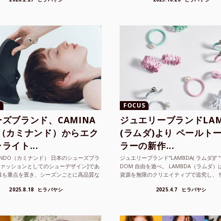
FOCUS
ズブランド、CAMINA
ジュエリーブランドLAM
O（カミナンド）からエク
(ラムダ)より ペールト
ライト...
ラーの新作...
NANDO（カミナンド） 日本のシューズブラ
ジュエリーブランド“LAMBDA( ラムダ))” “P
ファッションとしてのシューデザイン]であ
DOM 自由を遊べ。 LAMBDA（ラムダ
最も重点を置き、シーズンごとに高品質な
資源を無限のクリエイティブで追究し、 
選し、伝統的な靴作りの技術を今でも持つ
の枠を超えボーダレスなジュエリ...
2025.8.18
ヒラバヤシ
2025.4.7
ヒラバヤシ