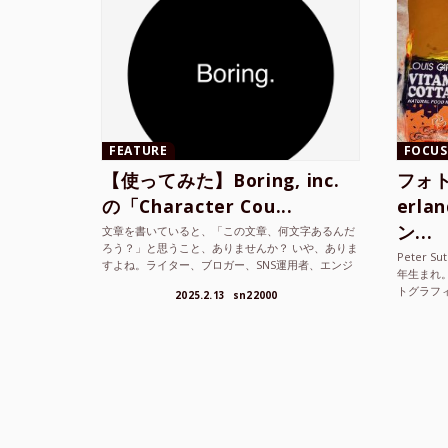
FEATURE
FOCUS
【使ってみた】Boring, inc.
フォト
の「Character Cou...
erl
ン...
文章を書いていると、「この文章、何文字あるんだ
ろう？」と思うこと、ありませんか？ いや、ありま
Peter S
すよね。ライター、ブロガー、SNS運用者、エンジ
年生まれ
ニア、学生… 文字数を意識する仕事やタスクは意外
トグラフ
2025.2.13
sn22000
と多い。で...
を撮り続け