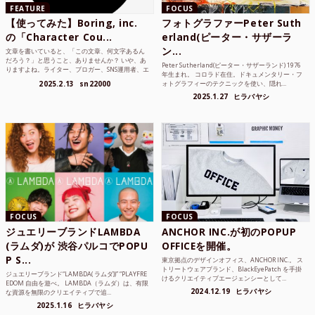
FEATURE
FOCUS
【使ってみた】Boring, inc.
フォトグラファーPeter Suth
の「Character Cou...
erland(ピーター・サザーラ
ン...
文章を書いていると、「この文章、何文字あるん
だろう？」と思うこと、ありませんか？ いや、あ
Peter Sutherland(ピーター・サザーランド) 1976
りますよね。ライター、ブロガー、SNS運用者、エ
年生まれ。 コロラド在住。ドキュメンタリー・フ
ンジニア、学生...
2025.2.13
sn22000
ォトグラフィーのテクニックを使い、隠れ...
2025.1.27
ヒラバヤシ
FOCUS
FOCUS
ジュエリーブランドLAMBDA
ANCHOR INC.が初のPOPUP
(ラムダ)が 渋谷パルコでPOPU
OFFICEを開催。
P S...
東京拠点のデザインオフィス、ANCHOR INC.。 ス
トリートウェアブランド、BlackEyePatch を手掛
ジュエリーブランド“LAMBDA( ラムダ))” “PLAYFRE
けるクリエイティブエージェンシーとして...
EDOM 自由を遊べ。 LAMBDA（ラムダ）は、有限
2024.12.19
ヒラバヤシ
な資源を無限のクリエイティブで追...
2025.1.16
ヒラバヤシ