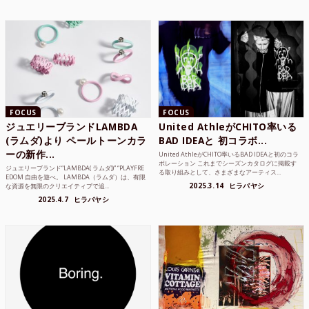
FOCUS
FOCUS
ジュエリーブランドLAMBDA
United AthleがCHITO率いる
(ラムダ)より ペールトーンカラ
BAD IDEAと 初コラボ...
ーの新作...
United AthleがCHITO率いるBAD IDEAと初のコラ
ボレーション これまでシーズンカタログに掲載す
ジュエリーブランド“LAMBDA( ラムダ))” “PLAYFRE
る取り組みとして、さまざまなアーティス...
EDOM 自由を遊べ。 LAMBDA（ラムダ）は、有限
2025.3.14
ヒラバヤシ
な資源を無限のクリエイティブで追...
2025.4.7
ヒラバヤシ