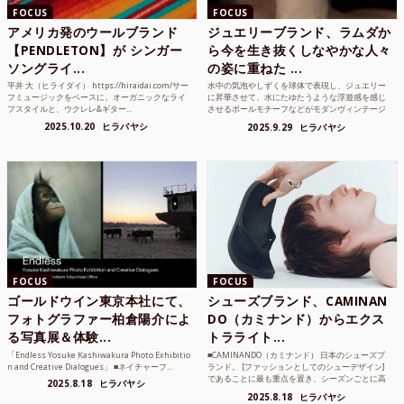
FOCUS
FOCUS
アメリカ発のウールブランド
ジュエリーブランド、ラムダか
【PENDLETON】が シンガー
ら今を生き抜くしなやかな人々
ソングライ...
の姿に重ねた ...
平井 大（ヒライダイ） https://hiraidai.com/サー
水中の気泡やしずくを球体で表現し、ジュエリー
フミュージックをベースに、オーガニックなライ
に昇華させて、水にたゆたうような浮遊感を感じ
フスタイルと、ウクレレ&ギター...
させるボールモチーフなどがモダンヴィンテージ
のような雰囲気も感じ...
2025.10.20
ヒラバヤシ
2025.9.29
ヒラバヤシ
FOCUS
FOCUS
ゴールドウイン東京本社にて、
シューズブランド、CAMINAN
フォトグラファー柏倉陽介によ
DO（カミナンド）からエクス
る写真展＆体験...
トラライト...
「Endless Yosuke Kashiwakura Photo Exhibitio
■CAMINANDO（カミナンド） 日本のシューズブ
n and Creative Dialogues」 ■ネイチャーフ...
ランド。 [ファッションとしてのシューデザイン]
であることに最も重点を置き、シーズンごとに高
2025.8.18
ヒラバヤシ
品質な素...
2025.8.18
ヒラバヤシ