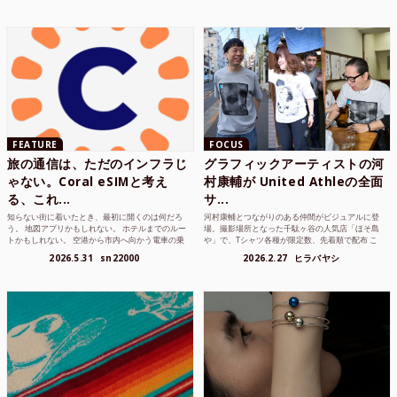
FEATURE
FOCUS
旅の通信は、ただのインフラじ
グラフィックアーティストの河
ゃない。Coral eSIMと考え
村康輔が United Athleの全面
る、これ...
サ...
知らない街に着いたとき、最初に開くのは何だろ
河村康輔とつながりのある仲間がビジュアルに登
う。 地図アプリかもしれない。 ホテルまでのルー
場。撮影場所となった千駄ヶ谷の人気店「ほそ島
トかもしれない。 空港から市内へ向かう電車の乗
や」で、Tシャツ各種が限定数、先着順で配布 こ
り方かもしれな...
れまでUnited...
2026.5.31
sn22000
2026.2.27
ヒラバヤシ