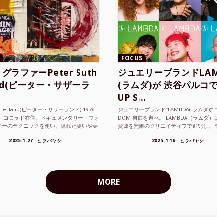
FOCUS
グラファーPeter Suth
ジュエリーブランドLAM
and(ピーター・サザーラ
(ラムダ)が 渋谷パルコで
UP S...
utherland(ピーター・サザーランド) 1976
ジュエリーブランド“LAMBDA( ラムダ))” “P
。 コロラド在住。ドキュメンタリー・フォ
DOM 自由を遊べ。 LAMBDA（ラムダ
ィーのテクニックを使い、隠れた笑いや美
資源を無限のクリエイティブで追究し、 
ているフォトグラファーでフィ...
の枠を超えボーダレスなジュエリ...
2025.1.27
ヒラバヤシ
2025.1.16
ヒラバヤシ
MORE