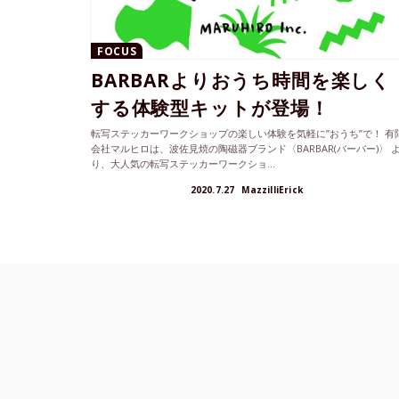
FOCUS
BARBARよりおうち時間を楽しく
する体験型キットが登場！
転写ステッカーワークショップの楽しい体験を気軽に”おうち”で！ 有
会社マルヒロは、波佐見焼の陶磁器ブランド〈BARBAR(バーバー)〉 
り、大人気の転写ステッカーワークショ...
2020.7.27
MazzilliErick