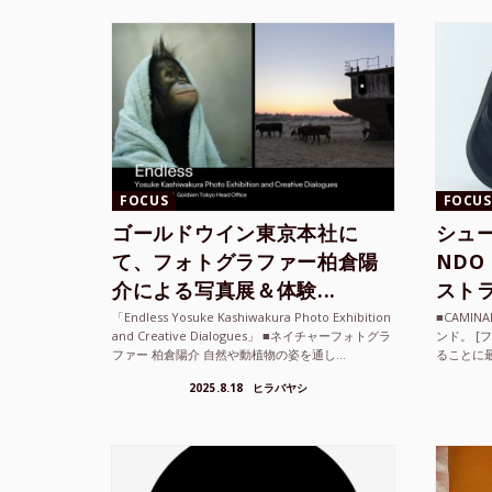
FOCUS
FOCUS
ゴールドウイン東京本社に
シュー
て、フォトグラファー柏倉陽
ND
介による写真展＆体験...
ストラ
「Endless Yosuke Kashiwakura Photo Exhibition
■CAMI
and Creative Dialogues」 ■ネイチャーフォトグラ
ンド。 [
ファー 柏倉陽介 自然や動植物の姿を通し...
ることに
素材を厳
2025.8.18
ヒラバヤシ
メキ...