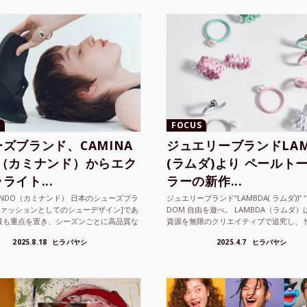
FOCUS
ズブランド、CAMINA
ジュエリーブランドLAM
O（カミナンド）からエク
(ラムダ)より ペールト
ライト...
ラーの新作...
NANDO（カミナンド） 日本のシューズブラ
ジュエリーブランド“LAMBDA( ラムダ))” “P
ファッションとしてのシューデザイン]であ
DOM 自由を遊べ。 LAMBDA（ラムダ
最も重点を置き、シーズンごとに高品質な
資源を無限のクリエイティブで追究し、 
選し、伝統的な靴作りの技術を今でも持つ
の枠を超えボーダレスなジュエリ...
2025.8.18
ヒラバヤシ
2025.4.7
ヒラバヤシ