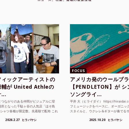
FOCUS
フィックアーティストの
アメリカ発のウールブ
が United Athleの
【PENDLETON】が 
..
ソングライ...
とつながりのある仲間がビジュアルに登
平井 大（ヒライダイ） https://hiraidai.
場所となった千駄ヶ谷の人気店「ほそ島
フミュージックをベースに、オーガニッ
Tシャツ各種が限定数、先着順で配布 これ
スタイルと、ウクレレ&ギターが奏でる
ted Athle（ユナイテッドアスレ）は、さま
注目を集めるシンガ ーソングラ...
2026.2.27
ヒラバヤシ
2025.10.20
ヒラバヤシ