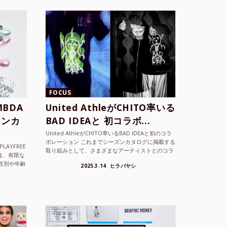
FOCUS
BDA
United AthleがCHITO率いる
ーンカ
BAD IDEAと 初コラボ...
United AthleがCHITO率いるBAD IDEAと初のコラ
ボレーション これまでシーズンカタログに掲載する
LAYFREE
取り組みとして、さまざまなアーティストとのコラ
）は、有限な
ボレーションアイテムを製品見本として作...
性別や年齢
2025.3.14
ヒラバヤシ