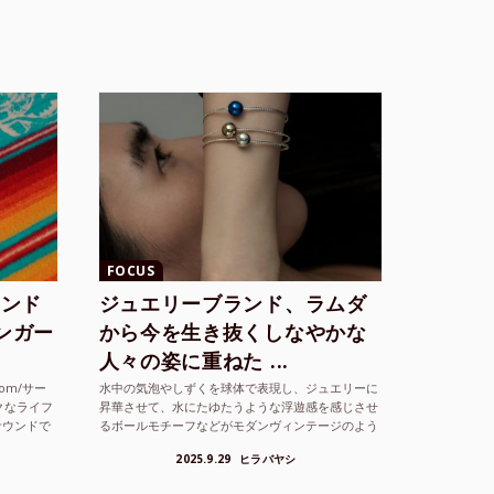
FOCUS
ランド
ジュエリーブランド、ラムダ
シンガー
から今を生き抜くしなやかな
人々の姿に重ねた ...
com/サー
水中の気泡やしずくを球体で表現し、ジュエリーに
クなライフ
昇華させて、水にたゆたうような浮遊感を感じさせ
サウンドで
るボールモチーフなどがモダンヴィンテージのよう
な雰囲気も感じさせるLAMBDA の新しいコレクシ
2025.9.29
ヒラバヤシ
ョンを202...