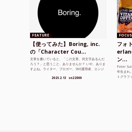
FEATURE
FOCUS
【使ってみた】Boring, inc.
フォト
の「Character Cou...
erl
ン...
文章を書いていると、「この文章、何文字あるんだ
ろう？」と思うこと、ありませんか？ いや、ありま
Peter S
すよね。ライター、ブロガー、SNS運用者、エンジ
年生まれ
ニア、学生… 文字数を意識する仕事やタスクは意外
トグラフ
2025.2.13
sn22000
と多い。で...
を撮り続け