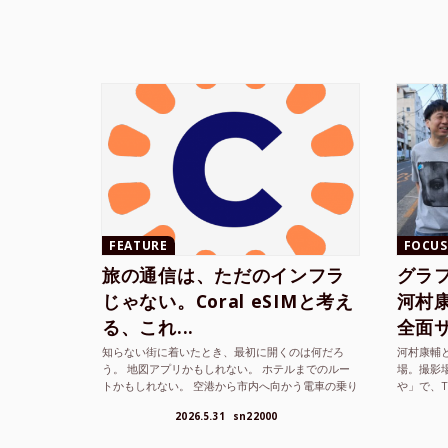
FEATURE
FOCUS
旅の通信は、ただのインフラ
グラ
じゃない。Coral eSIMと考え
河村康輔
る、これ...
全面サ.
知らない街に着いたとき、最初に開くのは何だろ
河村康輔
う。 地図アプリかもしれない。 ホテルまでのルー
場。撮影
トかもしれない。 空港から市内へ向かう電車の乗り
や」で、
方かもしれない。 あるいは、ひとまず音楽を流し
までUni
2026.5.31
sn22000
て、その街の空...
ざまな...