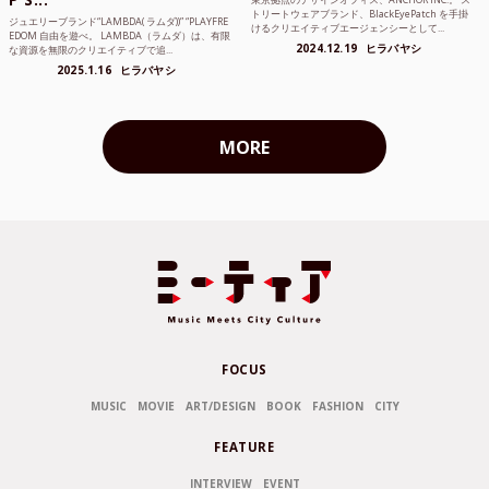
トリートウェアブランド、BlackEyePatch を手掛
ジュエリーブランド“LAMBDA( ラムダ))” “PLAYFRE
けるクリエイティブエージェンシーとして...
EDOM 自由を遊べ。 LAMBDA（ラムダ）は、有限
2024.12.19
ヒラバヤシ
な資源を無限のクリエイティブで追...
2025.1.16
ヒラバヤシ
MORE
FOCUS
MUSIC
MOVIE
ART/DESIGN
BOOK
FASHION
CITY
FEATURE
INTERVIEW
EVENT