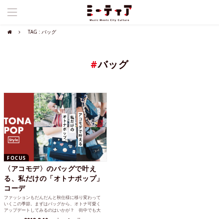
TAG : バッグ
#
バッグ
FOCUS
〈アコモデ〉のバッグで叶え
る、私だけの「オトナポップ」
コーデ
ファッションもだんだんと秋仕様に移り変わって
いくこの季節。まずはバッグから、オトナ可愛く
アップデートしてみるのはいかが？ 街中でも大
注目のブランド〈アコモデ〉。数あるバッグの中