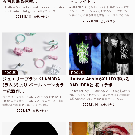
る写真展＆体験...
トラライト...
「Endless Yosuke Kashiwakura Photo Exhibitio
■CAMINANDO（カミナンド） 日本のシューズブ
n and Creative Dialogues」 ■ネイチャーフ...
ランド。 [ファッションとしてのシューデザイン]
であることに最も重点を置き、シーズンごとに高
2025.8.18
ヒラバヤシ
品質な素...
2025.8.18
ヒラバヤシ
FOCUS
FOCUS
ジュエリーブランドLAMBDA
United AthleがCHITO率いる
(ラムダ)より ペールトーンカラ
BAD IDEAと 初コラボ...
ーの新作...
United AthleがCHITO率いるBAD IDEAと初のコラ
ボレーション これまでシーズンカタログに掲載す
ジュエリーブランド“LAMBDA( ラムダ))” “PLAYFRE
る取り組みとして、さまざまなアーティス...
EDOM 自由を遊べ。 LAMBDA（ラムダ）は、有限
2025.3.14
ヒラバヤシ
な資源を無限のクリエイティブで追...
2025.4.7
ヒラバヤシ