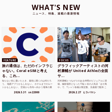
WHAT'S NEW
ニュース、特集、連載の最新情報
FEATURE
FOCUS
旅の通信は、ただのインフラじ
グラフィックアーティストの河
ゃない。Coral eSIMと考え
村康輔が United Athleの全面
る、これ...
サ...
知らない街に着いたとき、最初に開くのは何だろ
河村康輔とつながりのある仲間がビジュアルに登
う。 地図アプリかもしれない。 ホテルまでのルー
場。撮影場所となった千駄ヶ谷の人気店「ほそ島
トかもしれない。 空港から市内へ向かう電車の乗
や」で、Tシャツ各種が限定数、先着順で配布 こ
り方かもしれな...
れまでUnited...
2026.5.31
sn22000
2026.2.27
ヒラバヤシ