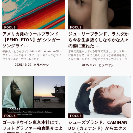
FOCUS
FOCUS
アメリカ発のウールブランド
ジュエリーブランド、ラムダか
【PENDLETON】が シンガー
ら今を生き抜くしなやかな人々
ソングライ...
の姿に重ねた ...
平井 大（ヒライダイ） https://hiraidai.com/サー
水中の気泡やしずくを球体で表現し、ジュエリー
フミュージックをベースに、オーガニックなライ
に昇華させて、水にたゆたうような浮遊感を感じ
フスタイルと、ウクレレ&ギター...
させるボールモチーフなどがモダンヴィンテージ
のような雰囲気も感じ...
2025.10.20
ヒラバヤシ
2025.9.29
ヒラバヤシ
FOCUS
FOCUS
ゴールドウイン東京本社にて、
シューズブランド、CAMINAN
フォトグラファー柏倉陽介によ
DO（カミナンド）からエクス