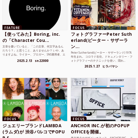
FEATURE
FOCUS
【使ってみた】Boring, inc.
フォトグラファーPeter Suth
の「Character Cou...
erland(ピーター・サザーラ
ン...
文章を書いていると、「この文章、何文字あるん
だろう？」と思うこと、ありませんか？ いや、あ
Peter Sutherland(ピーター・サザーランド) 1976
りますよね。ライター、ブロガー、SNS運用者、エ
年生まれ。 コロラド在住。ドキュメンタリー・フ
ンジニア、学生...
2025.2.13
sn22000
ォトグラフィーのテクニックを使い、隠れ...
2025.1.27
ヒラバヤシ
FOCUS
FOCUS
ジュエリーブランドLAMBDA
ANCHOR INC.が初のPOPUP
(ラムダ)が 渋谷パルコでPOPU
OFFICEを開催。
P S...
東京拠点のデザインオフィス、ANCHOR INC.。 ス