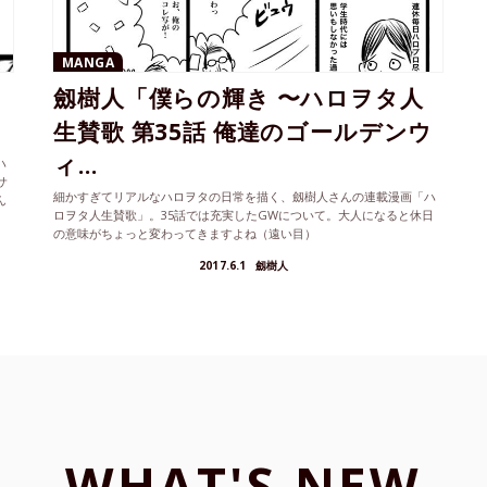
MANGA
劔樹人「僕らの輝き 〜ハロヲタ人
」
生賛歌 第35話 俺達のゴールデンウ
ィ...
ハ
サ
細かすぎてリアルなハロヲタの日常を描く、劔樹人さんの連載漫画「ハ
ん
ロヲタ人生賛歌」。35話では充実したGWについて。大人になると休日
の意味がちょっと変わってきますよね（遠い目）
2017.6.1
劔樹人
WHAT'S NEW