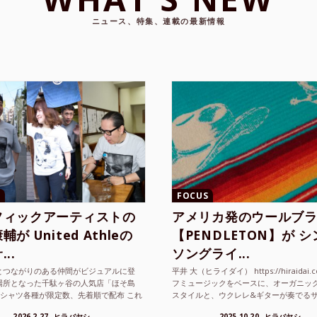
ニュース、特集、連載の最新情報
FOCUS
フィックアーティストの
アメリカ発のウールブ
が United Athleの
【PENDLETON】が 
..
ソングライ...
とつながりのある仲間がビジュアルに登
平井 大（ヒライダイ） https://hiraidai.
場所となった千駄ヶ谷の人気店「ほそ島
フミュージックをベースに、オーガニッ
Tシャツ各種が限定数、先着順で配布 これ
スタイルと、ウクレレ&ギターが奏でる
ted Athle（ユナイテッドアスレ）は、さま
注目を集めるシンガ ーソングラ...
2026.2.27
ヒラバヤシ
2025.10.20
ヒラバヤシ