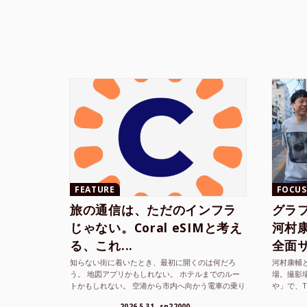
FEATURE
FOCUS
旅の通信は、ただのインフラ
グラ
じゃない。Coral eSIMと考え
河村康輔
る、これ...
全面サ.
知らない街に着いたとき、最初に開くのは何だろ
河村康輔
う。 地図アプリかもしれない。 ホテルまでのルー
場。撮影
トかもしれない。 空港から市内へ向かう電車の乗り
や」で、
方かもしれない。 あるいは、ひとまず音楽を流し
までUni
2026.5.31
sn22000