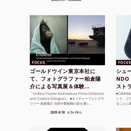
て、その街の空...
ざまな...
FOCUS
FOCUS
ゴールドウイン東京本社に
シュー
て、フォトグラファー柏倉陽
ND
介による写真展＆体験...
ストラ
「Endless Yosuke Kashiwakura Photo Exhibition
■CAMI
and Creative Dialogues」 ■ネイチャーフォトグラ
ンド。 [
ファー 柏倉陽介 自然や動植物の姿を通し...
ることに
素材を厳
2025.8.18
ヒラバヤシ
メキ...