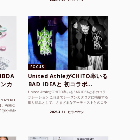
ョンを202...
FOCUS
BDA
United AthleがCHITO率いる
ーンカ
BAD IDEAと 初コラボ...
United AthleがCHITO率いるBAD IDEAと初のコラ
ボレーション これまでシーズンカタログに掲載する
LAYFREE
取り組みとして、さまざまなアーティストとのコラ
）は、有限な
ボレーションアイテムを製品見本として作...
性別や年齢
2025.3.14
ヒラバヤシ