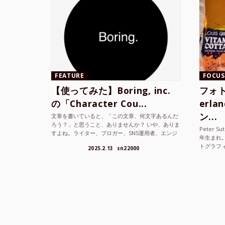
FEATURE
FOCUS
【使ってみた】Boring, inc.
フォト
の「Character Cou...
erl
ン...
文章を書いていると、「この文章、何文字あるんだ
ろう？」と思うこと、ありませんか？ いや、ありま
Peter S
すよね。ライター、ブロガー、SNS運用者、エンジ
年生まれ
ニア、学生… 文字数を意識する仕事やタスクは意外
トグラフ
2025.2.13
sn22000
と多い。で...
を撮り続け