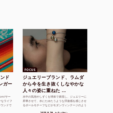
FOCUS
ランド
ジュエリーブランド、ラムダ
シンガー
から今を生き抜くしなやかな
人々の姿に重ねた ...
com/サー
水中の気泡やしずくを球体で表現し、ジュエリーに
クなライフ
昇華させて、水にたゆたうような浮遊感を感じさせ
サウンドで
るボールモチーフなどがモダンヴィンテージのよう
な雰囲気も感じさせるLAMBDA の新しいコレクシ
2025.9.29
ヒラバヤシ