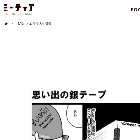
FO
TAG : ハロヲタ人生賛歌