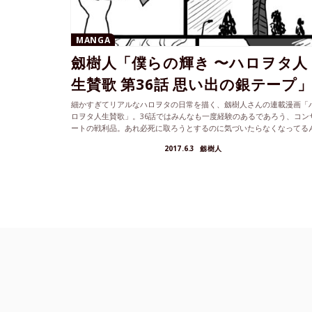
MANGA
劔樹人「僕らの輝き 〜ハロヲタ人
生賛歌 第36話 思い出の銀テープ
細かすぎてリアルなハロヲタの日常を描く、劔樹人さんの連載漫画「
ロヲタ人生賛歌」。36話ではみんなも一度経験のあるであろう、コン
ートの戦利品。あれ必死に取ろうとするのに気づいたらなくなってる
ですよね。
2017.6.3
劔樹人