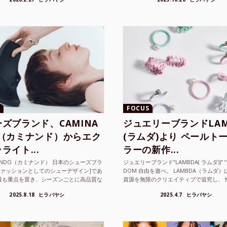
FOCUS
ズブランド、CAMINA
ジュエリーブランドLAM
O（カミナンド）からエク
(ラムダ)より ペールト
ライト...
ラーの新作...
NANDO（カミナンド） 日本のシューズブラ
ジュエリーブランド“LAMBDA( ラムダ))” “P
ファッションとしてのシューデザイン]であ
DOM 自由を遊べ。 LAMBDA（ラムダ
最も重点を置き、シーズンごとに高品質な
資源を無限のクリエイティブで追究し、 
選し、伝統的な靴作りの技術を今でも持つ
の枠を超えボーダレスなジュエリ...
2025.8.18
ヒラバヤシ
2025.4.7
ヒラバヤシ