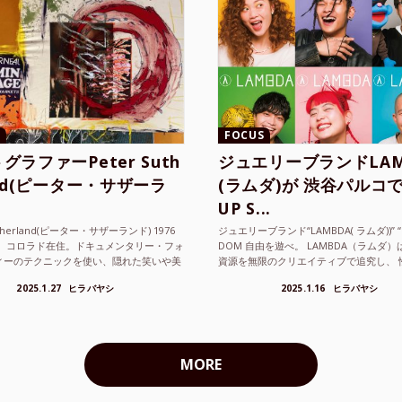
FOCUS
グラファーPeter Suth
ジュエリーブランドLAM
and(ピーター・サザーラ
(ラムダ)が 渋谷パルコで
UP S...
utherland(ピーター・サザーランド) 1976
ジュエリーブランド“LAMBDA( ラムダ))” “P
。 コロラド在住。ドキュメンタリー・フォ
DOM 自由を遊べ。 LAMBDA（ラムダ
ィーのテクニックを使い、隠れた笑いや美
資源を無限のクリエイティブで追究し、 
ているフォトグラファーでフィ...
の枠を超えボーダレスなジュエリ...
2025.1.27
ヒラバヤシ
2025.1.16
ヒラバヤシ
MORE