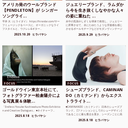
アメリカ発のウールブランド
ジュエリーブランド、ラムダか
【PENDLETON】が シンガー
ら今を生き抜くしなやかな人々
ソングライ...
の姿に重ねた ...
平井 大（ヒライダイ） https://hiraidai.com/サー
水中の気泡やしずくを球体で表現し、ジュエリー
フミュージックをベースに、オーガニックなライ
に昇華させて、水にたゆたうような浮遊感を感じ
フスタイルと、ウクレレ&ギター...
させるボールモチーフなどがモダンヴィンテージ
のような雰囲気も感じ...
2025.10.20
ヒラバヤシ
2025.9.29
ヒラバヤシ
FOCUS
FOCUS
ゴールドウイン東京本社にて、
シューズブランド、CAMINAN
フォトグラファー柏倉陽介によ
DO（カミナンド）からエクス
る写真展＆体験...
トラライト...
「Endless Yosuke Kashiwakura Photo Exhibitio
■CAMINANDO（カミナンド） 日本のシューズブ
n and Creative Dialogues」 ■ネイチャーフ...
ランド。 [ファッションとしてのシューデザイン]
であることに最も重点を置き、シーズンごとに高
2025.8.18
ヒラバヤシ
品質な素...
2025.8.18
ヒラバヤシ