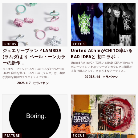
FOCUS
FOCUS
ジュエリーブランドLAMBDA
United AthleがCHITO率いる
(ラムダ)より ペールトーンカラ
BAD IDEAと 初コラボ...
ーの新作...
United AthleがCHITO率いるBAD IDEAと初のコラ
ボレーション これまでシーズンカタログに掲載す
ジュエリーブランド“LAMBDA( ラムダ))” “PLAYFRE
る取り組みとして、さまざまなアーティス...
EDOM 自由を遊べ。 LAMBDA（ラムダ）は、有限
2025.3.14
ヒラバヤシ
な資源を無限のクリエイティブで追...
2025.4.7
ヒラバヤシ
FEATURE
FOCUS