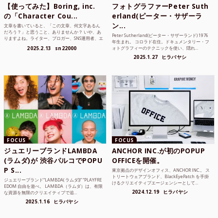
【使ってみた】Boring, inc.
フォトグラファーPeter Suth
の「Character Cou...
erland(ピーター・サザーラ
ン...
文章を書いていると、「この文章、何文字あるん
だろう？」と思うこと、ありませんか？ いや、あ
Peter Sutherland(ピーター・サザーランド) 1976
りますよね。ライター、ブロガー、SNS運用者、エ
年生まれ。 コロラド在住。ドキュメンタリー・フ
ンジニア、学生...
2025.2.13
sn22000
ォトグラフィーのテクニックを使い、隠れ...
2025.1.27
ヒラバヤシ
FOCUS
FOCUS
ジュエリーブランドLAMBDA
ANCHOR INC.が初のPOPUP
(ラムダ)が 渋谷パルコでPOPU
OFFICEを開催。
P S...
東京拠点のデザインオフィス、ANCHOR INC.。 ス
トリートウェアブランド、BlackEyePatch を手掛
ジュエリーブランド“LAMBDA( ラムダ))” “PLAYFRE
けるクリエイティブエージェンシーとして...
EDOM 自由を遊べ。 LAMBDA（ラムダ）は、有限
2024.12.19
ヒラバヤシ
な資源を無限のクリエイティブで追...
2025.1.16
ヒラバヤシ