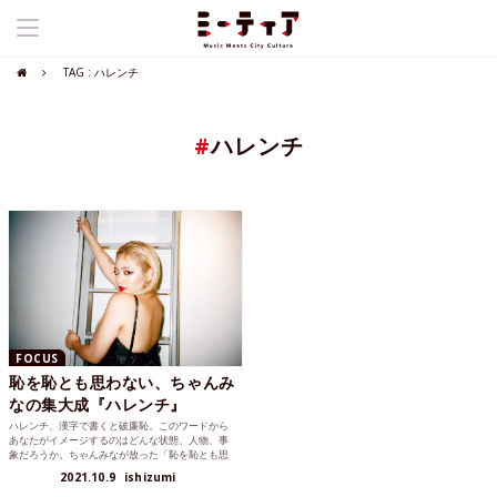
TAG : ハレンチ
#
ハレンチ
FOCUS
恥を恥とも思わない、ちゃんみ
なの集大成『ハレンチ』
ハレンチ、漢字で書くと破廉恥。このワードから
あなたがイメージするのはどんな状態、人物、事
象だろうか。ちゃんみなが放った「恥を恥とも思
わない」という言葉は...
2021.10.9
ishizumi