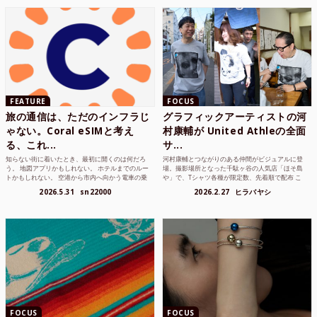
FEATURE
FOCUS
旅の通信は、ただのインフラじ
グラフィックアーティストの河
ゃない。Coral eSIMと考え
村康輔が United Athleの全面
る、これ...
サ...
知らない街に着いたとき、最初に開くのは何だろ
河村康輔とつながりのある仲間がビジュアルに登
う。 地図アプリかもしれない。 ホテルまでのルー
場。撮影場所となった千駄ヶ谷の人気店「ほそ島
トかもしれない。 空港から市内へ向かう電車の乗
や」で、Tシャツ各種が限定数、先着順で配布 こ
り方かもしれな...
れまでUnited...
2026.5.31
sn22000
2026.2.27
ヒラバヤシ
FOCUS
FOCUS